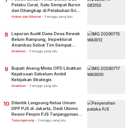
Pelaku Curat, Satu Sempat Buron
dan Ditangkap di Pelabuhan Sri
Bintan Pura
Hukum dan Kriminal
-
3 minggu yang lalu
Laporan Audit Dana Desa Rewak
8
Belum Rampung, Inspektorat
Anambas Sebut Tim Sempat
Terbagi Tangani Kasus Lain
Anambas
-
3 minggu yang lalu
Bupati Aneng Minta OPD Libatkan
9
Kejaksaan Sebelum Ambil
Kebijakan Strategis
Anambas
-
3 minggu yang lalu
Dilantik Langsung Ketua Umum
10
DPP PJS di Jakarta, Dedi Utomo
Resmi Pimpin PJS Tanjungpinang-
Bintan
Tanjungpinang
-
2 minggu yang lalu