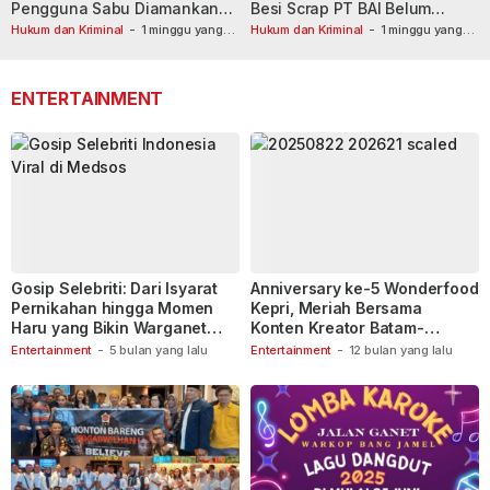
Pengguna Sabu Diamankan
Besi Scrap PT BAI Belum
Usai Dilaporkan ke Call Center
Tetapkan Tersangka
Hukum dan Kriminal
-
1 minggu yang
Hukum dan Kriminal
-
1 minggu yang
lalu
110
lalu
ENTERTAINMENT
Gosip Selebriti: Dari Isyarat
Anniversary ke-5 Wonderfood
Pernikahan hingga Momen
Kepri, Meriah Bersama
Haru yang Bikin Warganet
Konten Kreator Batam-
Berspekulasi
Tanjungpinang
Entertainment
-
5 bulan yang lalu
Entertainment
-
12 bulan yang lalu