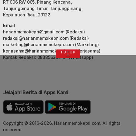
RT 006 RW 005, Pinang Kencana,
Tanjungpinang Timur, Tanjungpinang,
Kepulauan Riau, 29122
Email
harianmemokepri@gmail.com
(Redaksi)
redaksi@harianmemokepri.com
(Redaksi)
marketing@harianmemokepri.com
(Marketing)
kerjasama@harianmemokepri.com
(Kerjasama)
TUTUP
Kontak Redaksi: 083856335187 (Whatsapp)
Jelajahi Berita di Apps Kami
Copyright © 2016-2026. Harianmemokepri.com. All rights
reserved.