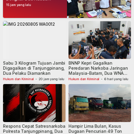
Narkoba, Empat Tersangka
15 jam yang lalu
Dibekuk
Sabu 3 Kilogram Tujuan Jambi
BNNP Kepri Gagalkan
Digagalkan di Tanjungpinang,
Peredaran Narkoba Jaringan
Dua Pelaku Diamankan
Malaysia-Batam, Dua WNA
Masih Diburu
Hukum dan Kriminal
-
20 jam yang lalu
Hukum dan Kriminal
-
6 hari yang lalu
Respons Cepat Satresnarkoba
Hampir Lima Bulan, Kasus
Polresta Tanjungpinang, Dua
Dugaan Pencurian 49 Ton