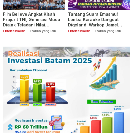
Film Believe Angkat Kisah
Tantang Suara Emasmu!
Prajurit TNI, Generasi Muda
Lomba Karaoke Dangdut
Diajak Teladani Nilai
Digelar di Warkop Jamel
Keberanian
Ganet
Entertainment
-
1 tahun yang lalu
Entertainment
-
1 tahun yang lalu