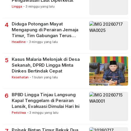
Pengawasan Laut Diperketat
Lingga
-
3 minggu yang lalu
Diduga Potongan Mayat
4
Mengapung di Perairan Jemaja
Timur, Tim Gabungan Terus
Lakukan Pencarian
Headline
-
3 minggu yang lalu
Kasus Malaria Melonjak di Desa
5
Sekanah, DPRD Lingga Minta
Dinkes Bertindak Cepat
Kesehatan
-
1 bulan yang lalu
BPBD Lingga Tinjau Langsung
6
Kapal Tenggelam di Perairan
Lansik, Evakuasi Dimulai Hari Ini
Peristiwa
-
3 minggu yang lalu
Polsek Bintan Timur Bekuk Dua
7