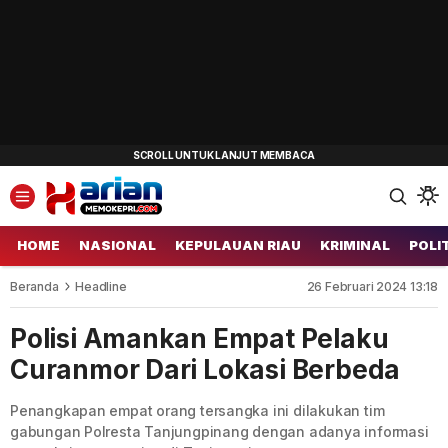
HOME
NASIONAL
KEPULAUAN RIAU
KRIMINAL
POLI
Beranda
Headline
26 Februari 2024 13:18
Polisi Amankan Empat Pelaku
Curanmor Dari Lokasi Berbeda
Penangkapan empat orang tersangka ini dilakukan tim
gabungan Polresta Tanjungpinang dengan adanya informasi