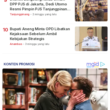
DPP PJS di Jakarta, Dedi Utomo
Resmi Pimpin PJS Tanjungpinang-
Bintan
Tanjungpinang
-
2 minggu yang lalu
Bupati Aneng Minta OPD Libatkan
10
Kejaksaan Sebelum Ambil
Kebijakan Strategis
Anambas
-
3 minggu yang lalu