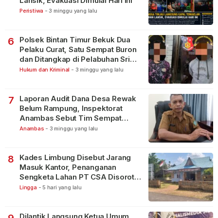
Lansik, Evakuasi Dimulai Hari Ini
Peristiwa
-
3 minggu yang lalu
Polsek Bintan Timur Bekuk Dua
6
Pelaku Curat, Satu Sempat Buron
dan Ditangkap di Pelabuhan Sri
Bintan Pura
Hukum dan Kriminal
-
3 minggu yang lalu
Laporan Audit Dana Desa Rewak
7
Belum Rampung, Inspektorat
Anambas Sebut Tim Sempat
Terbagi Tangani Kasus Lain
Anambas
-
3 minggu yang lalu
Kades Limbung Disebut Jarang
8
Masuk Kantor, Penanganan
Sengketa Lahan PT CSA Disorot
Warga
Lingga
-
5 hari yang lalu
Dilantik Langsung Ketua Umum
9