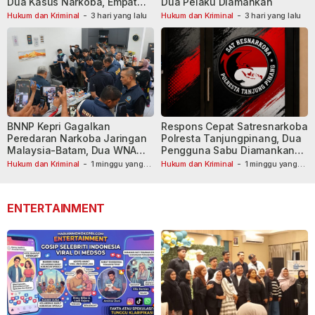
Dua Kasus Narkoba, Empat
Dua Pelaku Diamankan
Tersangka Dibekuk
Hukum dan Kriminal
-
3 hari yang lalu
Hukum dan Kriminal
-
3 hari yang lalu
BNNP Kepri Gagalkan
Respons Cepat Satresnarkoba
Peredaran Narkoba Jaringan
Polresta Tanjungpinang, Dua
Malaysia-Batam, Dua WNA
Pengguna Sabu Diamankan
Masih Diburu
Usai Dilaporkan ke Call Center
Hukum dan Kriminal
-
1 minggu yang
Hukum dan Kriminal
-
1 minggu yang
lalu
lalu
110
ENTERTAINMENT