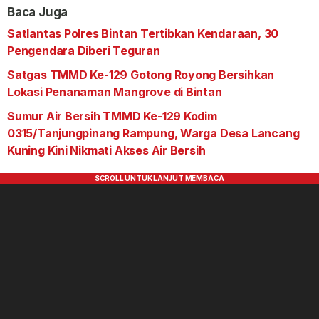
Baca Juga
Satlantas Polres Bintan Tertibkan Kendaraan, 30
Pengendara Diberi Teguran
Satgas TMMD Ke-129 Gotong Royong Bersihkan
Lokasi Penanaman Mangrove di Bintan
Sumur Air Bersih TMMD Ke-129 Kodim
0315/Tanjungpinang Rampung, Warga Desa Lancang
Kuning Kini Nikmati Akses Air Bersih