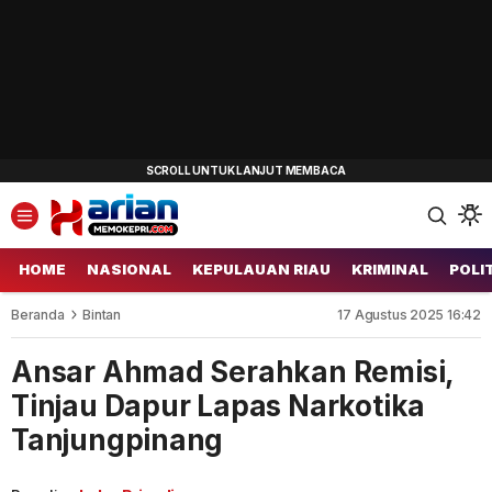
HOME
NASIONAL
KEPULAUAN RIAU
KRIMINAL
POLI
Beranda
Bintan
17 Agustus 2025 16:42
Ansar Ahmad Serahkan Remisi,
Tinjau Dapur Lapas Narkotika
Tanjungpinang