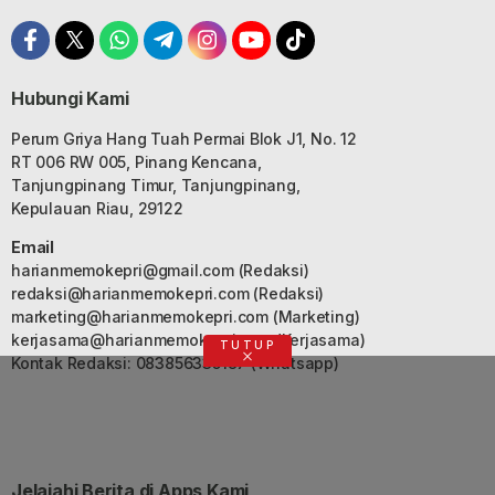
Hubungi Kami
Perum Griya Hang Tuah Permai Blok J1, No. 12
RT 006 RW 005, Pinang Kencana,
Tanjungpinang Timur, Tanjungpinang,
Kepulauan Riau, 29122
Email
harianmemokepri@gmail.com
(Redaksi)
redaksi@harianmemokepri.com
(Redaksi)
marketing@harianmemokepri.com
(Marketing)
kerjasama@harianmemokepri.com
(Kerjasama)
TUTUP
Kontak Redaksi: 083856335187 (Whatsapp)
Jelajahi Berita di Apps Kami