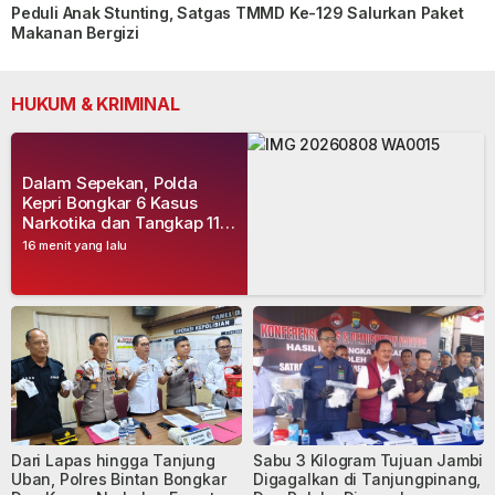
Peduli Anak Stunting, Satgas TMMD Ke-129 Salurkan Paket
Makanan Bergizi
HUKUM & KRIMINAL
Dalam Sepekan, Polda
Kepri Bongkar 6 Kasus
Narkotika dan Tangkap 11
Tersangka
16 menit yang lalu
Dari Lapas hingga Tanjung
Sabu 3 Kilogram Tujuan Jambi
Uban, Polres Bintan Bongkar
Digagalkan di Tanjungpinang,