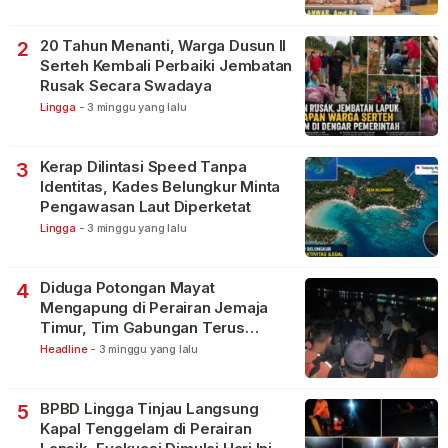
20 Tahun Menanti, Warga Dusun II
2
Serteh Kembali Perbaiki Jembatan
Rusak Secara Swadaya
Lingga
-
3 minggu yang lalu
Kerap Dilintasi Speed Tanpa
3
Identitas, Kades Belungkur Minta
Pengawasan Laut Diperketat
Lingga
-
3 minggu yang lalu
Diduga Potongan Mayat
4
Mengapung di Perairan Jemaja
Timur, Tim Gabungan Terus
Lakukan Pencarian
Headline
-
3 minggu yang lalu
BPBD Lingga Tinjau Langsung
5
Kapal Tenggelam di Perairan