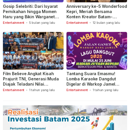
Gosip Selebriti: Dari Isyarat
Anniversary ke-5 Wonderfood
Pernikahan hingga Momen
Kepri, Meriah Bersama
Haru yang Bikin Warganet
Konten Kreator Batam-
Berspekulasi
Tanjungpinang
Entertainment
-
5 bulan yang lalu
Entertainment
-
12 bulan yang lalu
Film Believe Angkat Kisah
Tantang Suara Emasmu!
Prajurit TNI, Generasi Muda
Lomba Karaoke Dangdut
Diajak Teladani Nilai
Digelar di Warkop Jamel
Keberanian
Ganet
Entertainment
-
1 tahun yang lalu
Entertainment
-
1 tahun yang lalu