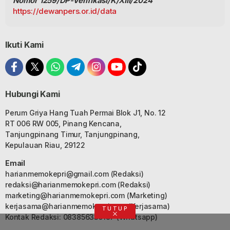
Nomor 1259/DP-Verifikasi/K/XIII/2024
https://dewanpers.or.id/data
Ikuti Kami
Hubungi Kami
Perum Griya Hang Tuah Permai Blok J1, No. 12
RT 006 RW 005, Pinang Kencana,
Tanjungpinang Timur, Tanjungpinang,
Kepulauan Riau, 29122
Email
harianmemokepri@gmail.com
(Redaksi)
redaksi@harianmemokepri.com
(Redaksi)
marketing@harianmemokepri.com
(Marketing)
kerjasama@harianmemokepri.com
(Kerjasama)
TUTUP
Kontak Redaksi: 083856335187 (Whatsapp)