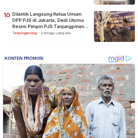
Dilantik Langsung Ketua Umum
10
DPP PJS di Jakarta, Dedi Utomo
Resmi Pimpin PJS Tanjungpinang-
Bintan
Tanjungpinang
-
2 minggu yang lalu