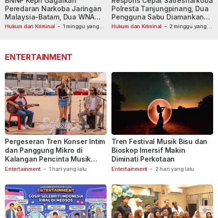
BNNP Kepri Gagalkan
Respons Cepat Satresnarkoba
Peredaran Narkoba Jaringan
Polresta Tanjungpinang, Dua
Malaysia-Batam, Dua WNA
Pengguna Sabu Diamankan
Masih Diburu
Usai Dilaporkan ke Call Center
Hukum dan Kriminal
-
1 minggu yang
Hukum dan Kriminal
-
2 minggu yang
lalu
lalu
110
ENTERTAINMENT
Pergeseran Tren Konser Intim
Tren Festival Musik Bisu dan
dan Panggung Mikro di
Bioskop Imersif Makin
Kalangan Pencinta Musik
Diminati Perkotaan
Indonesia
Entertainment
-
1 hari yang lalu
Entertainment
-
2 hari yang lalu