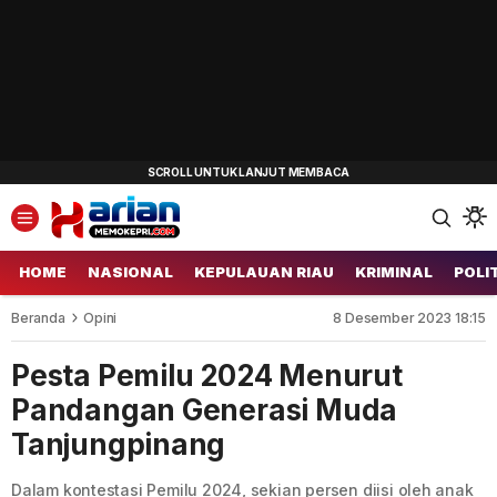
HOME
NASIONAL
KEPULAUAN RIAU
KRIMINAL
POLI
Beranda
Opini
8 Desember 2023 18:15
Pesta Pemilu 2024 Menurut
Pandangan Generasi Muda
Tanjungpinang
Dalam kontestasi Pemilu 2024, sekian persen diisi oleh anak