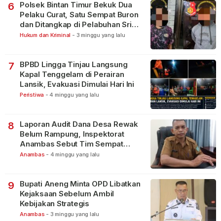
Polsek Bintan Timur Bekuk Dua
6
Pelaku Curat, Satu Sempat Buron
dan Ditangkap di Pelabuhan Sri
Bintan Pura
Hukum dan Kriminal
-
3 minggu yang lalu
BPBD Lingga Tinjau Langsung
7
Kapal Tenggelam di Perairan
Lansik, Evakuasi Dimulai Hari Ini
Peristiwa
-
4 minggu yang lalu
Laporan Audit Dana Desa Rewak
8
Belum Rampung, Inspektorat
Anambas Sebut Tim Sempat
Terbagi Tangani Kasus Lain
Anambas
-
4 minggu yang lalu
Bupati Aneng Minta OPD Libatkan
9
Kejaksaan Sebelum Ambil
Kebijakan Strategis
Anambas
-
3 minggu yang lalu