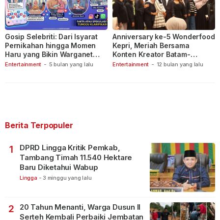
Gosip Selebriti: Dari Isyarat
Anniversary ke-5 Wonderfood
Pernikahan hingga Momen
Kepri, Meriah Bersama
Haru yang Bikin Warganet
Konten Kreator Batam-
Berspekulasi
Tanjungpinang
Entertainment
-
5 bulan yang lalu
Entertainment
-
12 bulan yang lalu
Berita Terpopuler
DPRD Lingga Kritik Pemkab,
1
Tambang Timah 11.540 Hektare
Baru Diketahui Wabup
Lingga
-
3 minggu yang lalu
20 Tahun Menanti, Warga Dusun II
2
Serteh Kembali Perbaiki Jembatan