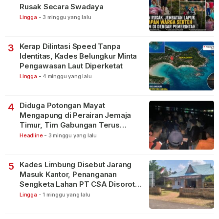
Rusak Secara Swadaya
Lingga
-
3 minggu yang lalu
Kerap Dilintasi Speed Tanpa
3
Identitas, Kades Belungkur Minta
Pengawasan Laut Diperketat
Lingga
-
4 minggu yang lalu
Diduga Potongan Mayat
4
Mengapung di Perairan Jemaja
Timur, Tim Gabungan Terus
Lakukan Pencarian
Headline
-
3 minggu yang lalu
Kades Limbung Disebut Jarang
5
Masuk Kantor, Penanganan
Sengketa Lahan PT CSA Disorot
Warga
Lingga
-
1 minggu yang lalu