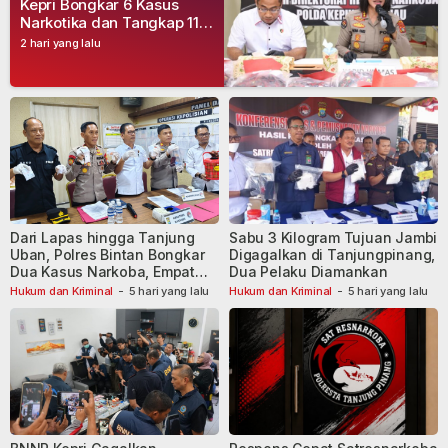
Kepri Bongkar 6 Kasus
Narkotika dan Tangkap 11
Tersangka
2 hari yang lalu
Dari Lapas hingga Tanjung
Sabu 3 Kilogram Tujuan Jambi
Uban, Polres Bintan Bongkar
Digagalkan di Tanjungpinang,
Dua Kasus Narkoba, Empat
Dua Pelaku Diamankan
Tersangka Dibekuk
Hukum dan Kriminal
-
5 hari yang lalu
Hukum dan Kriminal
-
5 hari yang lalu