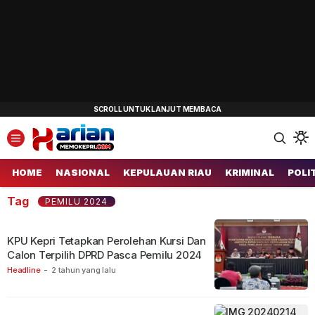
Harianmemokepri.com
Informasi Berita Terkini dan Terbaru Hari Ini
HOME
NASIONAL
KEPULAUAN RIAU
KRIMINAL
POLI
Tag
PEMILU 2024
KPU Kepri Tetapkan Perolehan Kursi Dan
Calon Terpilih DPRD Pasca Pemilu 2024
Headline
-
2 tahun yang lalu