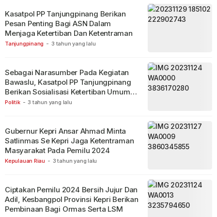
Kasatpol PP Tanjungpinang Berikan
Pesan Penting Bagi ASN Dalam
Menjaga Ketertiban Dan Ketentraman
Tanjungpinang
-
3 tahun yang lalu
Sebagai Narasumber Pada Kegiatan
Bawaslu, Kasatpol PP Tanjungpinang
Berikan Sosialisasi Ketertiban Umum
Dalam Pemilu 2024
Politik
-
3 tahun yang lalu
Gubernur Kepri Ansar Ahmad Minta
Satlinmas Se Kepri Jaga Ketentraman
Masyarakat Pada Pemilu 2024
Kepulauan Riau
-
3 tahun yang lalu
Ciptakan Pemilu 2024 Bersih Jujur Dan
Adil, Kesbangpol Provinsi Kepri Berikan
Pembinaan Bagi Ormas Serta LSM