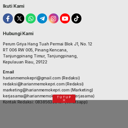
Ikuti Kami
Hubungi Kami
Perum Griya Hang Tuah Permai Blok J1, No. 12
RT 006 RW 005, Pinang Kencana,
Tanjungpinang Timur, Tanjungpinang,
Kepulauan Riau, 29122
Email
harianmemokepri@gmail.com
(Redaksi)
redaksi@harianmemokepri.com
(Redaksi)
marketing@harianmemokepri.com
(Marketing)
kerjasama@harianmemokepri.com
(Kerjasama)
TUTUP
Kontak Redaksi: 083856335187 (Whatsapp)