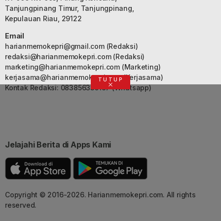
Tanjungpinang Timur, Tanjungpinang,
Kepulauan Riau, 29122
Email
harianmemokepri@gmail.com
(Redaksi)
redaksi@harianmemokepri.com
(Redaksi)
marketing@harianmemokepri.com
(Marketing)
kerjasama@harianmemokepri.com
(Kerjasama)
TUTUP
Kontak Redaksi: 083856335187 (Whatsapp)
Jelajahi Berita di Apps Kami
Copyright © 2016-2026. Harianmemokepri.com. All rights
reserved.