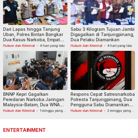
Dari Lapas hingga Tanjung
Sabu 3 Kilogram Tujuan Jambi
Uban, Polres Bintan Bongkar
Digagalkan di Tanjungpinang,
Dua Kasus Narkoba, Empat
Dua Pelaku Diamankan
Tersangka Dibekuk
Hukum dan Kriminal
-
4 hari yang lalu
Hukum dan Kriminal
-
4 hari yang lalu
BNNP Kepri Gagalkan
Respons Cepat Satresnarkoba
Peredaran Narkoba Jaringan
Polresta Tanjungpinang, Dua
Malaysia-Batam, Dua WNA
Pengguna Sabu Diamankan
Masih Diburu
Usai Dilaporkan ke Call Center
Hukum dan Kriminal
-
1 minggu yang
Hukum dan Kriminal
-
2 minggu yang
lalu
lalu
110
ENTERTAINMENT