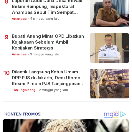
Laporan Audit Dana Desa Rewak
8
Belum Rampung, Inspektorat
Anambas Sebut Tim Sempat
Terbagi Tangani Kasus Lain
Anambas
-
4 minggu yang lalu
Bupati Aneng Minta OPD Libatkan
9
Kejaksaan Sebelum Ambil
Kebijakan Strategis
Anambas
-
3 minggu yang lalu
Dilantik Langsung Ketua Umum
10
DPP PJS di Jakarta, Dedi Utomo
Resmi Pimpin PJS Tanjungpinang-
Bintan
Tanjungpinang
-
2 minggu yang lalu