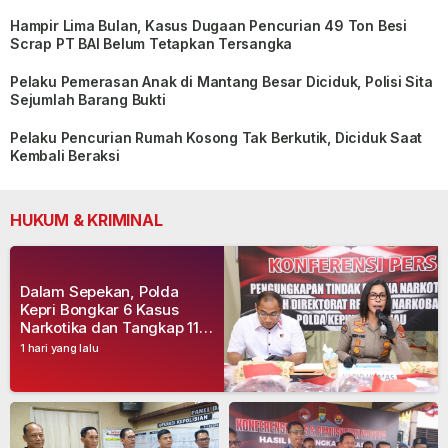
Hampir Lima Bulan, Kasus Dugaan Pencurian 49 Ton Besi
Scrap PT BAI Belum Tetapkan Tersangka
Pelaku Pemerasan Anak di Mantang Besar Diciduk, Polisi Sita
Sejumlah Barang Bukti
Pelaku Pencurian Rumah Kosong Tak Berkutik, Diciduk Saat
Kembali Beraksi
HUKUM & KRIMINAL
Dalam Sepekan, Polda
Kepri Bongkar 6 Kasus
Narkotika dan Tangkap 11
Tersangka
1 hari yang lalu