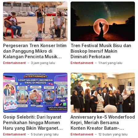
Pergeseran Tren Konser Intim
Tren Festival Musik Bisu dan
dan Panggung Mikro di
Bioskop Imersif Makin
Kalangan Pencinta Musik
Diminati Perkotaan
Indonesia
Entertainment
-
3 jam yang lalu
Entertainment
-
1 hari yang lalu
Gosip Selebriti: Dari Isyarat
Anniversary ke-5 Wonderfood
Pernikahan hingga Momen
Kepri, Meriah Bersama
Haru yang Bikin Warganet
Konten Kreator Batam-
Berspekulasi
Tanjungpinang
Entertainment
-
5 bulan yang lalu
Entertainment
-
12 bulan yang lalu