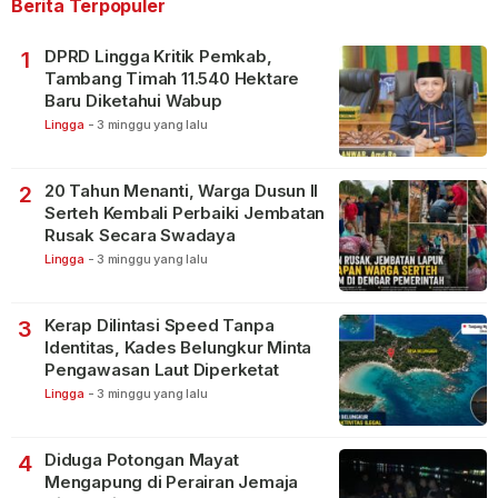
Berita Terpopuler
DPRD Lingga Kritik Pemkab,
1
Tambang Timah 11.540 Hektare
Baru Diketahui Wabup
Lingga
-
3 minggu yang lalu
20 Tahun Menanti, Warga Dusun II
2
Serteh Kembali Perbaiki Jembatan
Rusak Secara Swadaya
Lingga
-
3 minggu yang lalu
Kerap Dilintasi Speed Tanpa
3
Identitas, Kades Belungkur Minta
Pengawasan Laut Diperketat
Lingga
-
3 minggu yang lalu
Diduga Potongan Mayat
4
Mengapung di Perairan Jemaja