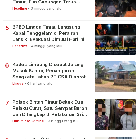
Timur, Tim Gabungan Terus
Lakukan Pencarian
Headline
-
3 minggu yang lalu
BPBD Lingga Tinjau Langsung
5
Kapal Tenggelam di Perairan
Lansik, Evakuasi Dimulai Hari Ini
Peristiwa
-
4 minggu yang lalu
Kades Limbung Disebut Jarang
6
Masuk Kantor, Penanganan
Sengketa Lahan PT CSA Disorot
Warga
Lingga
-
6 hari yang lalu
Polsek Bintan Timur Bekuk Dua
7
Pelaku Curat, Satu Sempat Buron
dan Ditangkap di Pelabuhan Sri
Bintan Pura
Hukum dan Kriminal
-
3 minggu yang lalu