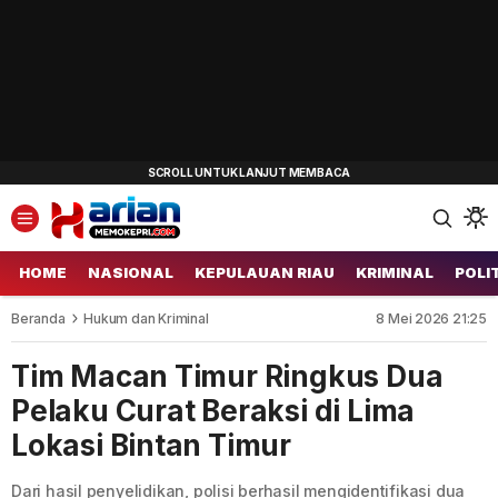
HOME
NASIONAL
KEPULAUAN RIAU
KRIMINAL
POLI
Beranda
Hukum dan Kriminal
8 Mei 2026 21:25
Tim Macan Timur Ringkus Dua
Pelaku Curat Beraksi di Lima
Lokasi Bintan Timur
Dari hasil penyelidikan, polisi berhasil mengidentifikasi dua