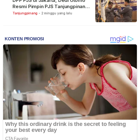
DPP PJS di Jakarta, Dedi Utomo
Resmi Pimpin PJS Tanjungpinang-
Bintan
Tanjungpinang
-
2 minggu yang lalu