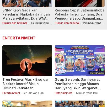
BNNP Kepri Gagalkan
Respons Cepat Satresnarkoba
Peredaran Narkoba Jaringan
Polresta Tanjungpinang, Dua
Malaysia-Batam, Dua WNA
Pengguna Sabu Diamankan
Masih Diburu
Usai Dilaporkan ke Call Center
Hukum dan Kriminal
-
1 minggu yang
Hukum dan Kriminal
-
2 minggu yang
lalu
lalu
110
ENTERTAINMENT
Tren Festival Musik Bisu dan
Gosip Selebriti: Dari Isyarat
Bioskop Imersif Makin
Pernikahan hingga Momen
Diminati Perkotaan
Haru yang Bikin Warganet
Berspekulasi
Entertainment
-
22 jam yang lalu
Entertainment
-
5 bulan yang lalu