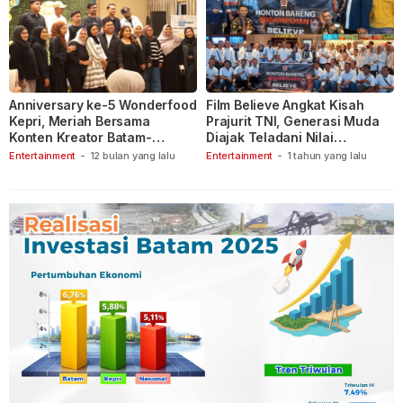
Anniversary ke-5 Wonderfood
Film Believe Angkat Kisah
Kepri, Meriah Bersama
Prajurit TNI, Generasi Muda
Konten Kreator Batam-
Diajak Teladani Nilai
Tanjungpinang
Keberanian
Entertainment
-
12 bulan yang lalu
Entertainment
-
1 tahun yang lalu