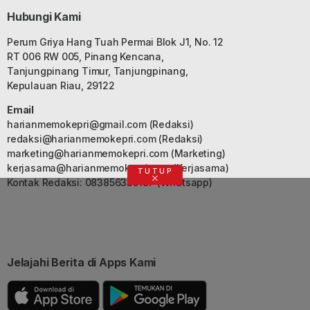
Hubungi Kami
Perum Griya Hang Tuah Permai Blok J1, No. 12
RT 006 RW 005, Pinang Kencana,
Tanjungpinang Timur, Tanjungpinang,
Kepulauan Riau, 29122
Email
harianmemokepri@gmail.com
(Redaksi)
redaksi@harianmemokepri.com
(Redaksi)
marketing@harianmemokepri.com
(Marketing)
kerjasama@harianmemokepri.com
(Kerjasama)
TUTUP
Kontak Redaksi: 083856335187 (Whatsapp)
Jelajahi Berita di Apps Kami