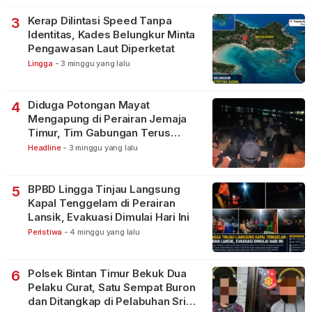
Kerap Dilintasi Speed Tanpa
3
Identitas, Kades Belungkur Minta
Pengawasan Laut Diperketat
Lingga
-
3 minggu yang lalu
Diduga Potongan Mayat
4
Mengapung di Perairan Jemaja
Timur, Tim Gabungan Terus
Lakukan Pencarian
Headline
-
3 minggu yang lalu
BPBD Lingga Tinjau Langsung
5
Kapal Tenggelam di Perairan
Lansik, Evakuasi Dimulai Hari Ini
Peristiwa
-
4 minggu yang lalu
Polsek Bintan Timur Bekuk Dua
6
Pelaku Curat, Satu Sempat Buron
dan Ditangkap di Pelabuhan Sri