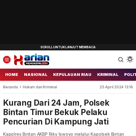
HOME
NASIONAL
KEPULAUAN RIAU
KRIMINAL
POLI
Beranda
Hukum dan Kriminal
25 April 2024 13:16
Kurang Dari 24 Jam, Polsek
Bintan Timur Bekuk Pelaku
Pencurian Di Kampung Jati
Kapolres Bintan AKBP Riky Iswoyo melalui Kapolsek Bintan