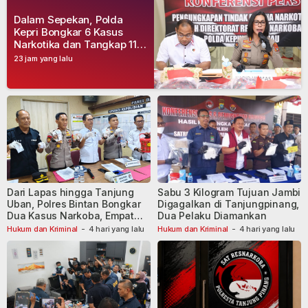
Dalam Sepekan, Polda
Kepri Bongkar 6 Kasus
Narkotika dan Tangkap 11
Tersangka
23 jam yang lalu
Dari Lapas hingga Tanjung
Sabu 3 Kilogram Tujuan Jambi
Uban, Polres Bintan Bongkar
Digagalkan di Tanjungpinang,
Dua Kasus Narkoba, Empat
Dua Pelaku Diamankan
Tersangka Dibekuk
Hukum dan Kriminal
-
4 hari yang lalu
Hukum dan Kriminal
-
4 hari yang lalu