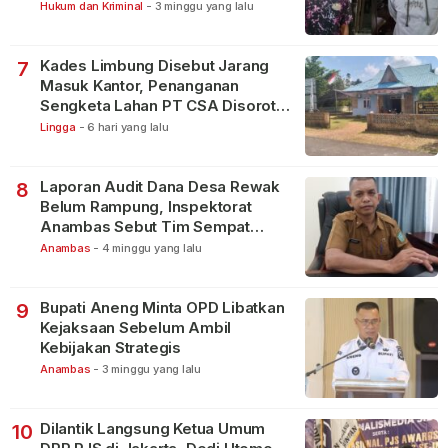
Bintan Pura
Hukum dan Kriminal
-
3 minggu yang lalu
Kades Limbung Disebut Jarang
7
Masuk Kantor, Penanganan
Sengketa Lahan PT CSA Disorot
Warga
Lingga
-
6 hari yang lalu
Laporan Audit Dana Desa Rewak
8
Belum Rampung, Inspektorat
Anambas Sebut Tim Sempat
Terbagi Tangani Kasus Lain
Anambas
-
4 minggu yang lalu
Bupati Aneng Minta OPD Libatkan
9
Kejaksaan Sebelum Ambil
Kebijakan Strategis
Anambas
-
3 minggu yang lalu
Dilantik Langsung Ketua Umum
10