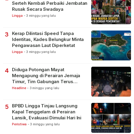
Serteh Kembali Perbaiki Jembatan
Rusak Secara Swadaya
Lingga
-
3 minggu yang lalu
Kerap Dilintasi Speed Tanpa
3
Identitas, Kades Belungkur Minta
Pengawasan Laut Diperketat
Lingga
-
3 minggu yang lalu
Diduga Potongan Mayat
4
Mengapung di Perairan Jemaja
Timur, Tim Gabungan Terus
Lakukan Pencarian
Headline
-
3 minggu yang lalu
BPBD Lingga Tinjau Langsung
5
Kapal Tenggelam di Perairan
Lansik, Evakuasi Dimulai Hari Ini
Peristiwa
-
3 minggu yang lalu