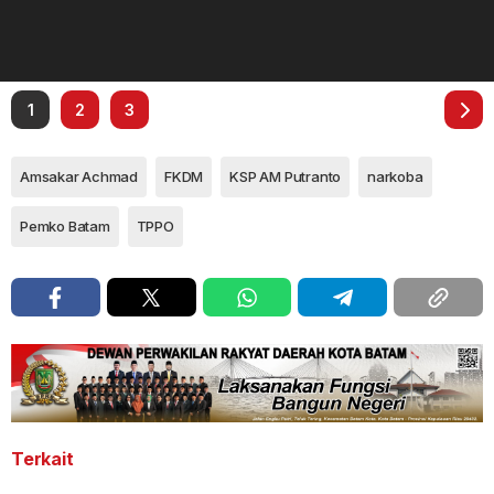
1
2
3
Amsakar Achmad
FKDM
KSP AM Putranto
narkoba
Pemko Batam
TPPO
Terkait