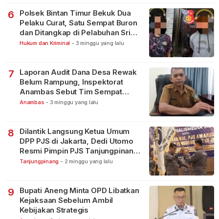
Polsek Bintan Timur Bekuk Dua
6
Pelaku Curat, Satu Sempat Buron
dan Ditangkap di Pelabuhan Sri
Bintan Pura
Hukum dan Kriminal
-
3 minggu yang lalu
Laporan Audit Dana Desa Rewak
7
Belum Rampung, Inspektorat
Anambas Sebut Tim Sempat
Terbagi Tangani Kasus Lain
Anambas
-
3 minggu yang lalu
Dilantik Langsung Ketua Umum
8
DPP PJS di Jakarta, Dedi Utomo
Resmi Pimpin PJS Tanjungpinang-
Bintan
Tanjungpinang
-
2 minggu yang lalu
Bupati Aneng Minta OPD Libatkan
9
Kejaksaan Sebelum Ambil
Kebijakan Strategis