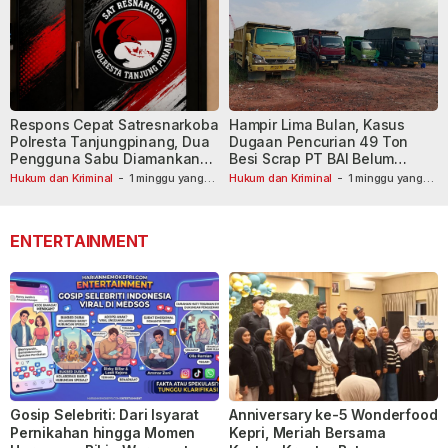
Respons Cepat Satresnarkoba
Hampir Lima Bulan, Kasus
Polresta Tanjungpinang, Dua
Dugaan Pencurian 49 Ton
Pengguna Sabu Diamankan
Besi Scrap PT BAI Belum
Usai Dilaporkan ke Call Center
Tetapkan Tersangka
Hukum dan Kriminal
-
1 minggu yang
Hukum dan Kriminal
-
1 minggu yang
lalu
110
lalu
ENTERTAINMENT
Gosip Selebriti: Dari Isyarat
Anniversary ke-5 Wonderfood
Pernikahan hingga Momen
Kepri, Meriah Bersama