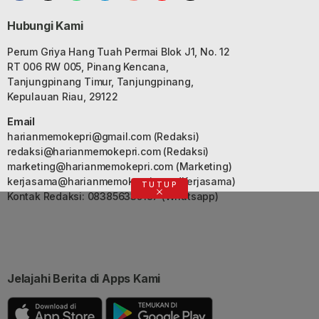
Hubungi Kami
Perum Griya Hang Tuah Permai Blok J1, No. 12
RT 006 RW 005, Pinang Kencana,
Tanjungpinang Timur, Tanjungpinang,
Kepulauan Riau, 29122
Email
harianmemokepri@gmail.com
(Redaksi)
redaksi@harianmemokepri.com
(Redaksi)
marketing@harianmemokepri.com
(Marketing)
kerjasama@harianmemokepri.com
(Kerjasama)
TUTUP
Kontak Redaksi: 083856335187 (Whatsapp)
Jelajahi Berita di Apps Kami