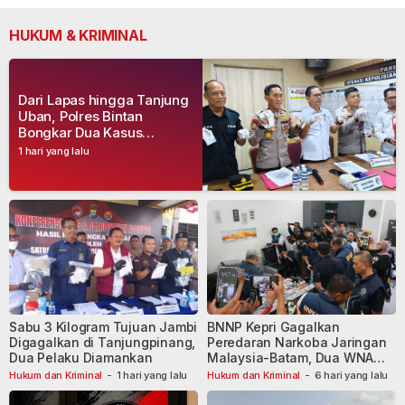
HUKUM & KRIMINAL
Dari Lapas hingga Tanjung
Uban, Polres Bintan
Bongkar Dua Kasus
Narkoba, Empat Tersangka
1 hari yang lalu
Dibekuk
Sabu 3 Kilogram Tujuan Jambi
BNNP Kepri Gagalkan
Digagalkan di Tanjungpinang,
Peredaran Narkoba Jaringan
Dua Pelaku Diamankan
Malaysia-Batam, Dua WNA
Masih Diburu
Hukum dan Kriminal
-
1 hari yang lalu
Hukum dan Kriminal
-
6 hari yang lalu