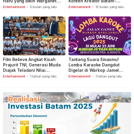
Haru yang Bikin Warganet
Konten Kreator Batam-
Berspekulasi
Tanjungpinang
Entertainment
-
5 bulan yang lalu
Entertainment
-
12 bulan yang lalu
Film Believe Angkat Kisah
Tantang Suara Emasmu!
Prajurit TNI, Generasi Muda
Lomba Karaoke Dangdut
Diajak Teladani Nilai
Digelar di Warkop Jamel
Keberanian
Ganet
Entertainment
-
1 tahun yang lalu
Entertainment
-
1 tahun yang lalu