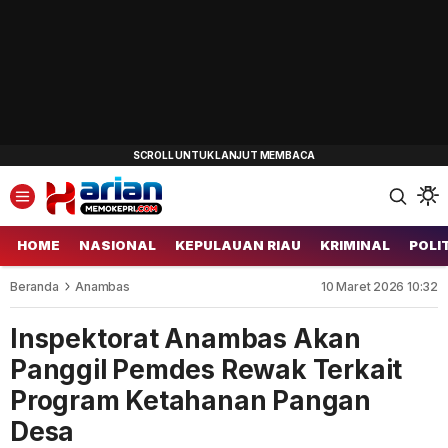
HOME
NASIONAL
KEPULAUAN RIAU
KRIMINAL
POLI
Beranda
Anambas
10 Maret 2026 10:32
Inspektorat Anambas Akan
Panggil Pemdes Rewak Terkait
Program Ketahanan Pangan
Desa