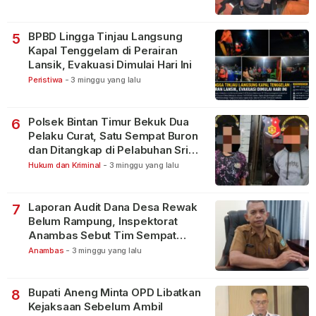
BPBD Lingga Tinjau Langsung
5
Kapal Tenggelam di Perairan
Lansik, Evakuasi Dimulai Hari Ini
Peristiwa
-
3 minggu yang lalu
Polsek Bintan Timur Bekuk Dua
6
Pelaku Curat, Satu Sempat Buron
dan Ditangkap di Pelabuhan Sri
Bintan Pura
Hukum dan Kriminal
-
3 minggu yang lalu
Laporan Audit Dana Desa Rewak
7
Belum Rampung, Inspektorat
Anambas Sebut Tim Sempat
Terbagi Tangani Kasus Lain
Anambas
-
3 minggu yang lalu
Bupati Aneng Minta OPD Libatkan
8
Kejaksaan Sebelum Ambil