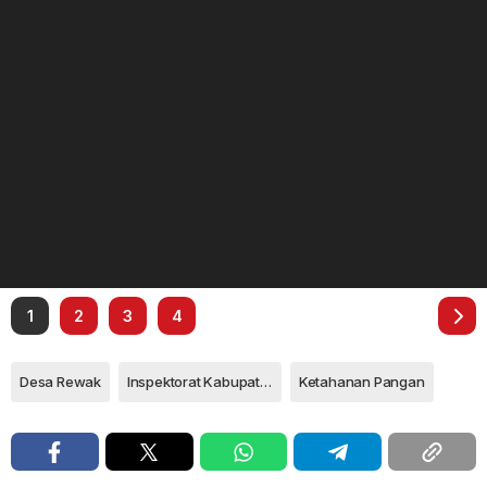
1
2
3
4
Desa Rewak
Inspektorat Kabupaten Anambas
Ketahanan Pangan