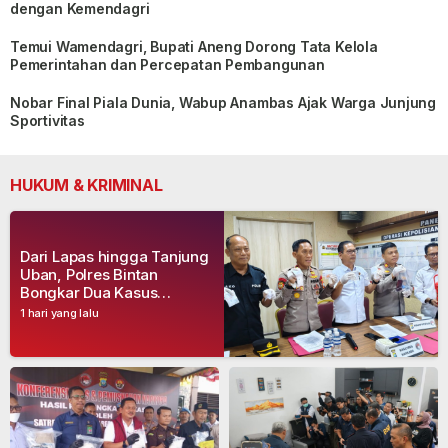
dengan Kemendagri
Temui Wamendagri, Bupati Aneng Dorong Tata Kelola
Pemerintahan dan Percepatan Pembangunan
Nobar Final Piala Dunia, Wabup Anambas Ajak Warga Junjung
Sportivitas
HUKUM & KRIMINAL
Dari Lapas hingga Tanjung
Uban, Polres Bintan
Bongkar Dua Kasus
Narkoba, Empat Tersangka
1 hari yang lalu
Dibekuk