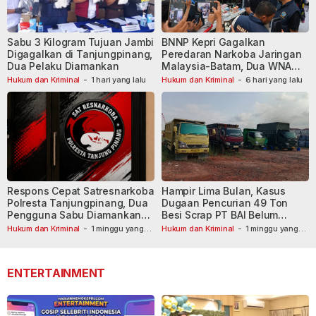
Sabu 3 Kilogram Tujuan Jambi
BNNP Kepri Gagalkan
Digagalkan di Tanjungpinang,
Peredaran Narkoba Jaringan
Dua Pelaku Diamankan
Malaysia-Batam, Dua WNA
Masih Diburu
Hukum dan Kriminal
-
1 hari yang lalu
Hukum dan Kriminal
-
6 hari yang lalu
Respons Cepat Satresnarkoba
Hampir Lima Bulan, Kasus
Polresta Tanjungpinang, Dua
Dugaan Pencurian 49 Ton
Pengguna Sabu Diamankan
Besi Scrap PT BAI Belum
Usai Dilaporkan ke Call Center
Tetapkan Tersangka
Hukum dan Kriminal
-
1 minggu yang
Hukum dan Kriminal
-
1 minggu yang
lalu
110
lalu
ENTERTAINMENT