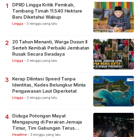
DPRD Lingga Kritik Pemkab,
1
Tambang Timah 11.540 Hektare
Baru Diketahui Wabup
Lingga
-
3 minggu yang lalu
20 Tahun Menanti, Warga Dusun II
2
Serteh Kembali Perbaiki Jembatan
Rusak Secara Swadaya
Lingga
-
3 minggu yang lalu
Kerap Dilintasi Speed Tanpa
3
Identitas, Kades Belungkur Minta
Pengawasan Laut Diperketat
Lingga
-
3 minggu yang lalu
Diduga Potongan Mayat
4
Mengapung di Perairan Jemaja
Timur, Tim Gabungan Terus
Lakukan Pencarian
Headline
-
3 minggu yang lalu