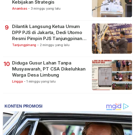
Kebijakan Strategis
Anambas
-
3 minggu yang lalu
Dilantik Langsung Ketua Umum
9
DPP PJS di Jakarta, Dedi Utomo
Resmi Pimpin PJS Tanjungpinang-
Bintan
Tanjungpinang
-
2 minggu yang lalu
Diduga Gusur Lahan Tanpa
10
Musyawarah, PT CSA Dikeluhkan
Warga Desa Limbung
Lingga
-
1 minggu yang lalu