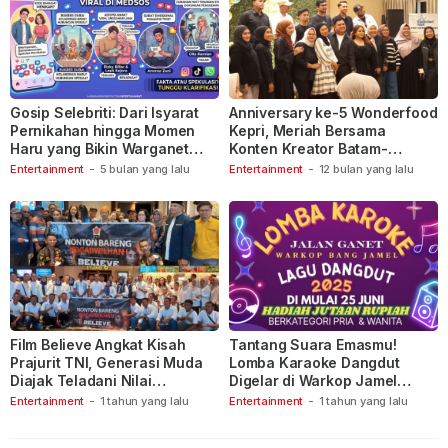
Gosip Selebriti: Dari Isyarat
Anniversary ke-5 Wonderfood
Pernikahan hingga Momen
Kepri, Meriah Bersama
Haru yang Bikin Warganet
Konten Kreator Batam-
Berspekulasi
Tanjungpinang
Entertainment
-
5 bulan yang lalu
Entertainment
-
12 bulan yang lalu
Film Believe Angkat Kisah
Tantang Suara Emasmu!
Prajurit TNI, Generasi Muda
Lomba Karaoke Dangdut
Diajak Teladani Nilai
Digelar di Warkop Jamel
Keberanian
Ganet
Entertainment
-
1 tahun yang lalu
Entertainment
-
1 tahun yang lalu