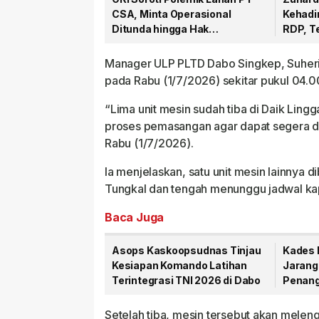
CSA, Minta Operasional
Kehadi
Ditunda hingga Hak
RDP, T
Masyarakat Dipastikan
Hak Ma
Manager ULP PLTD Dabo Singkep, Suheri, 
pada Rabu (1/7/2026) sekitar pukul 04.00
“Lima unit mesin sudah tiba di Daik Lingg
proses pemasangan agar dapat segera d
Rabu (1/7/2026).
Ia menjelaskan, satu unit mesin lainnya d
Tungkal dan tengah menunggu jadwal kap
Baca Juga
Asops Kaskoopsudnas Tinjau
Kades 
Kesiapan Komando Latihan
Jarang
Terintegrasi TNI 2026 di Dabo
Penang
PT CSA
Setelah tiba, mesin tersebut akan melen