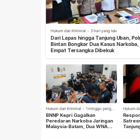
Hukum dan Kriminal
-
2 hari yang lalu
Dari Lapas hingga Tanjung Uban, Pol
Bintan Bongkar Dua Kasus Narkoba,
Empat Tersangka Dibekuk
Hukum dan Kriminal
-
1 minggu yang
Hukum da
lalu
lalu
BNNP Kepri Gagalkan
Respon
Peredaran Narkoba Jaringan
Satres
Malaysia-Batam, Dua WNA
Tanjun
Masih Diburu
Sabu D
Dilapor