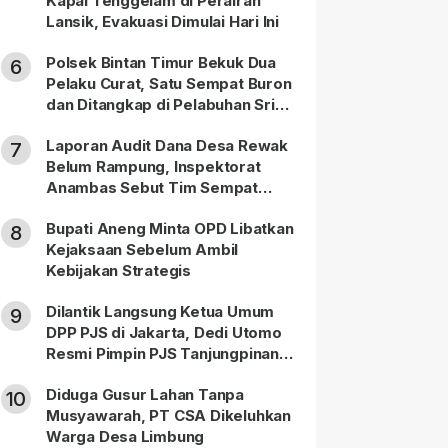
Kapal Tenggelam di Perairan
Lansik, Evakuasi Dimulai Hari Ini
Polsek Bintan Timur Bekuk Dua
6
Pelaku Curat, Satu Sempat Buron
dan Ditangkap di Pelabuhan Sri
Bintan Pura
Laporan Audit Dana Desa Rewak
7
Belum Rampung, Inspektorat
Anambas Sebut Tim Sempat
Terbagi Tangani Kasus Lain
Bupati Aneng Minta OPD Libatkan
8
Kejaksaan Sebelum Ambil
Kebijakan Strategis
Dilantik Langsung Ketua Umum
9
DPP PJS di Jakarta, Dedi Utomo
Resmi Pimpin PJS Tanjungpinang-
Bintan
Diduga Gusur Lahan Tanpa
10
Musyawarah, PT CSA Dikeluhkan
Warga Desa Limbung