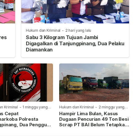
Hukum dan Kriminal
-
2 hari yang lalu
res
Sabu 3 Kilogram Tujuan Jambi
Digagalkan di Tanjungpinang, Dua Pelaku
Diamankan
n Kriminal
-
1 minggu yang
Hukum dan Kriminal
-
2 minggu yang
lalu
s Cepat
Hampir Lima Bulan, Kasus
narkoba Polresta
Dugaan Pencurian 49 Ton Besi
gpinang, Dua Pengguna
Scrap PT BAI Belum Tetapkan
iamankan Usai
Tersangka
kan ke Call Center 110