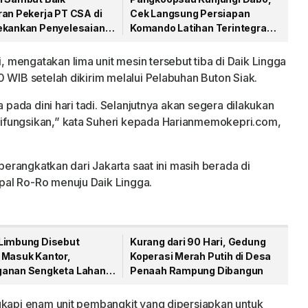
ran Pekerja PT CSA di
Cek Langsung Persiapan
ekankan Penyelesaian
Komando Latihan Terintegrasi
syarakat
TNI 2026
mengatakan lima unit mesin tersebut tiba di Daik Lingga
 WIB setelah dikirim melalui Pelabuhan Buton Siak.
a pada dini hari tadi. Selanjutnya akan segera dilakukan
ifungsikan,” kata Suheri kepada Harianmemokepri.com,
iberangkatkan dari Jakarta saat ini masih berada di
al Ro-Ro menuju Daik Lingga.
Limbung Disebut
Kurang dari 90 Hari, Gedung
 Masuk Kantor,
Koperasi Merah Putih di Desa
anan Sengketa Lahan
Penaah Rampung Dibangun
 Disorot Warga
gkapi enam unit pembangkit yang dipersiapkan untuk