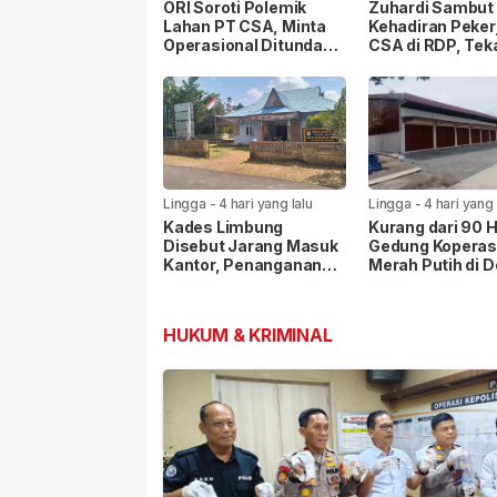
ORI Soroti Polemik
Zuhardi Sambut 
Lahan PT CSA, Minta
Kehadiran Peker
Operasional Ditunda
CSA di RDP, Te
hingga Hak Masyarakat
Penyelesaian H
Dipastikan
Masyarakat
Lingga
-
4 hari yang lalu
Lingga
-
4 hari yang 
Kades Limbung
Kurang dari 90 H
Disebut Jarang Masuk
Gedung Koperas
Kantor, Penanganan
Merah Putih di 
Sengketa Lahan PT
Penaah Rampun
CSA Disorot Warga
Dibangun
HUKUM & KRIMINAL