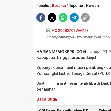
Penulis :
Redaksi
Reporter :
Herdoni
Mesin pembangkit listrik didatangkan untuk p
HARIANMEMOKEPRI.COM –
Upaya PT PL
Kabupaten Lingga terus berlanjut.
Sebanyak enam unit mesin pembangkit b
Pembangkit Listrik Tenaga Diesel (PLTD)
Saat ini, lima unit mesin telah tiba di Da
perjalanan.
Baca Juga
ORI Soroti Polemik Lahan PT
Zuhard