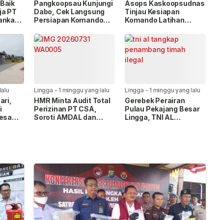
Baik
Pangkoopsau Kunjungi
Asops Kaskoopsudnas
ja PT
Dabo, Cek Langsung
Tinjau Kesiapan
kankan
Persiapan Komando
Komando Latihan
ak
Latihan Terintegrasi
Terintegrasi TNI 2026
TNI 2026
di Dabo
lalu
Lingga
-
1 minggu yang lalu
Lingga
-
1 minggu yang lalu
ari,
HMR Minta Audit Total
Gerebek Perairan
i
Perizinan PT CSA,
Pulau Pekajang Besar
Desa
Soroti AMDAL dan
Lingga, TNI AL
g
Lahan Plasma
Amankan 1,6 Ton
Timah Ilegal