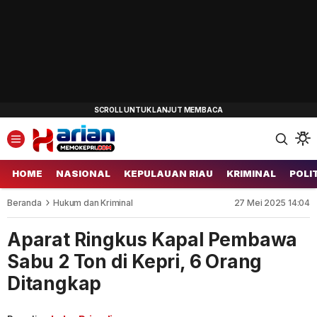
HOME
NASIONAL
KEPULAUAN RIAU
KRIMINAL
POLI
Beranda
Hukum dan Kriminal
27 Mei 2025 14:04
Aparat Ringkus Kapal Pembawa
Sabu 2 Ton di Kepri, 6 Orang
Ditangkap