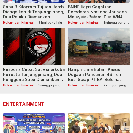
Sabu 3 Kilogram Tujuan Jambi
BNNP Kepri Gagalkan
Digagalkan di Tanjungpinang,
Peredaran Narkoba Jaringan
Dua Pelaku Diamankan
Malaysia-Batam, Dua WNA
Masih Diburu
Hukum dan Kriminal
-
3 hari yang lalu
Hukum dan Kriminal
-
1 minggu yang
lalu
Respons Cepat Satresnarkoba
Hampir Lima Bulan, Kasus
Polresta Tanjungpinang, Dua
Dugaan Pencurian 49 Ton
Pengguna Sabu Diamankan
Besi Scrap PT BAI Belum
Usai Dilaporkan ke Call Center
Tetapkan Tersangka
Hukum dan Kriminal
-
1 minggu yang
Hukum dan Kriminal
-
2 minggu yang
lalu
110
lalu
ENTERTAINMENT