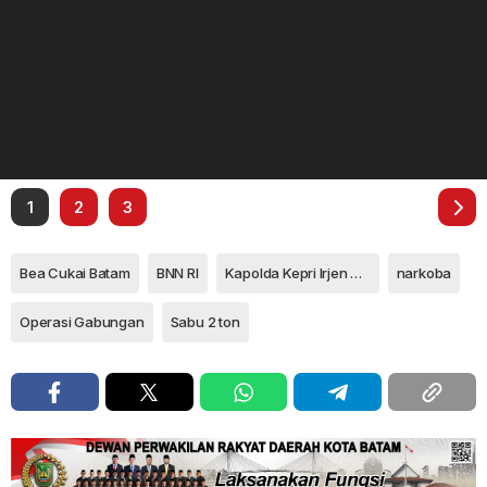
1
2
3
Bea Cukai Batam
BNN RI
Kapolda Kepri Irjen Pol Asep Safrudin
narkoba
Operasi Gabungan
Sabu 2 ton