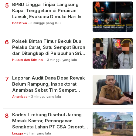
BPBD Lingga Tinjau Langsung
5
Kapal Tenggelam di Perairan
Lansik, Evakuasi Dimulai Hari Ini
Peristiwa
-
3 minggu yang lalu
Polsek Bintan Timur Bekuk Dua
6
Pelaku Curat, Satu Sempat Buron
dan Ditangkap di Pelabuhan Sri
Bintan Pura
Hukum dan Kriminal
-
3 minggu yang lalu
Laporan Audit Dana Desa Rewak
7
Belum Rampung, Inspektorat
Anambas Sebut Tim Sempat
Terbagi Tangani Kasus Lain
Anambas
-
3 minggu yang lalu
Kades Limbung Disebut Jarang
8
Masuk Kantor, Penanganan
Sengketa Lahan PT CSA Disorot
Warga
Lingga
-
5 hari yang lalu