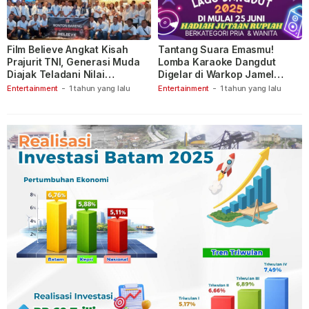
Film Believe Angkat Kisah
Tantang Suara Emasmu!
Prajurit TNI, Generasi Muda
Lomba Karaoke Dangdut
Diajak Teladani Nilai
Digelar di Warkop Jamel
Keberanian
Ganet
Entertainment
-
1 tahun yang lalu
Entertainment
-
1 tahun yang lalu