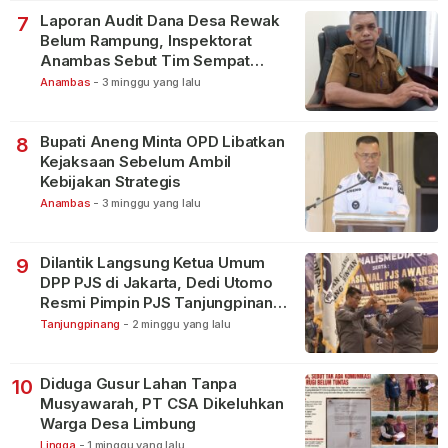
Laporan Audit Dana Desa Rewak
7
Belum Rampung, Inspektorat
Anambas Sebut Tim Sempat
Terbagi Tangani Kasus Lain
Anambas
-
3 minggu yang lalu
Bupati Aneng Minta OPD Libatkan
8
Kejaksaan Sebelum Ambil
Kebijakan Strategis
Anambas
-
3 minggu yang lalu
Dilantik Langsung Ketua Umum
9
DPP PJS di Jakarta, Dedi Utomo
Resmi Pimpin PJS Tanjungpinang-
Bintan
Tanjungpinang
-
2 minggu yang lalu
Diduga Gusur Lahan Tanpa
10
Musyawarah, PT CSA Dikeluhkan
Warga Desa Limbung
Lingga
-
1 minggu yang lalu