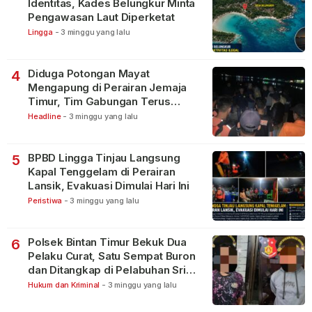
Identitas, Kades Belungkur Minta
Pengawasan Laut Diperketat
Lingga
-
3 minggu yang lalu
Diduga Potongan Mayat
4
Mengapung di Perairan Jemaja
Timur, Tim Gabungan Terus
Lakukan Pencarian
Headline
-
3 minggu yang lalu
BPBD Lingga Tinjau Langsung
5
Kapal Tenggelam di Perairan
Lansik, Evakuasi Dimulai Hari Ini
Peristiwa
-
3 minggu yang lalu
Polsek Bintan Timur Bekuk Dua
6
Pelaku Curat, Satu Sempat Buron
dan Ditangkap di Pelabuhan Sri
Bintan Pura
Hukum dan Kriminal
-
3 minggu yang lalu