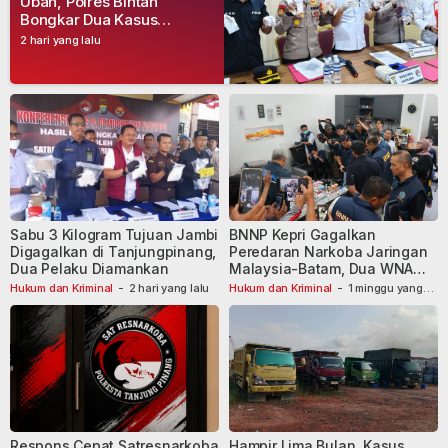
Uban, Polres Bintan
Bongkar Dua Kasus
Narkoba, Empat Tersangka
2 hari yang lalu
Dibekuk
Sabu 3 Kilogram Tujuan Jambi
BNNP Kepri Gagalkan
Digagalkan di Tanjungpinang,
Peredaran Narkoba Jaringan
Dua Pelaku Diamankan
Malaysia-Batam, Dua WNA
Masih Diburu
Hukum dan Kriminal
-
2 hari yang lalu
Hukum dan Kriminal
-
1 minggu yang
lalu
Respons Cepat Satresnarkoba
Hampir Lima Bulan, Kasus