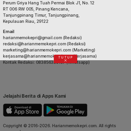
Perum Griya Hang Tuah Permai Blok J1, No. 12
RT 006 RW 005, Pinang Kencana,
Tanjungpinang Timur, Tanjungpinang,
Kepulauan Riau, 29122
Email
harianmemokepri@gmail.com
(Redaksi)
redaksi@harianmemokepri.com
(Redaksi)
marketing@harianmemokepri.com
(Marketing)
kerjasama@harianmemokepri.com
(Kerjasama)
TUTUP
Kontak Redaksi: 083856335187 (Whatsapp)
Jelajahi Berita di Apps Kami
Copyright © 2016-2026. Harianmemokepri.com. All rights