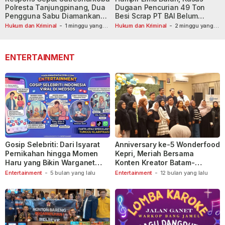
Polresta Tanjungpinang, Dua
Dugaan Pencurian 49 Ton
Pengguna Sabu Diamankan
Besi Scrap PT BAI Belum
Usai Dilaporkan ke Call Center
Tetapkan Tersangka
Hukum dan Kriminal
-
1 minggu yang
Hukum dan Kriminal
-
2 minggu yang
lalu
110
lalu
ENTERTAINMENT
Gosip Selebriti: Dari Isyarat
Anniversary ke-5 Wonderfood
Pernikahan hingga Momen
Kepri, Meriah Bersama
Haru yang Bikin Warganet
Konten Kreator Batam-
Berspekulasi
Tanjungpinang
Entertainment
-
5 bulan yang lalu
Entertainment
-
12 bulan yang lalu