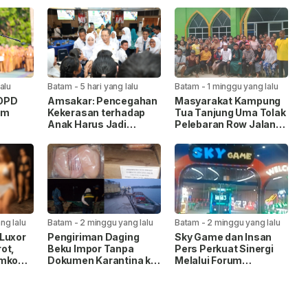
lalu
Batam
-
5 hari yang lalu
Batam
-
1 minggu yang lalu
 OPD
Amsakar: Pencegahan
Masyarakat Kampung
am
Kekerasan terhadap
Tua Tanjung Uma Tolak
Anak Harus Jadi
Pelebaran Row Jalan
itas
Gerakan Bersama
35, Warga Lintas
k
Agama Kompak Jaga
Masjid Nur Ilahi
ng lalu
Batam
-
2 minggu yang lalu
Batam
-
2 minggu yang lalu
Luxor
Pengiriman Daging
Sky Game dan Insan
ot,
Beku Impor Tanpa
Pers Perkuat Sinergi
emko
Dokumen Karantina ke
Melalui Forum
ksaan
Tanjungpinang
Silaturahmi
Digagalkan