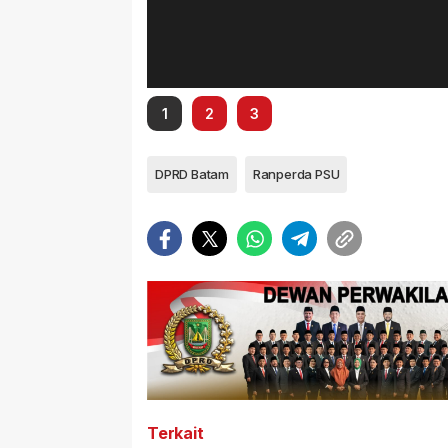
1
2
3
DPRD Batam
Ranperda PSU
Terkait