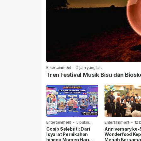
Entertainment
-
2 jam yang lalu
Tren Festival Musik Bisu dan Biosk
Entertainment
-
5 bulan
Entertainment
-
12 
yang lalu
yang lalu
Gosip Selebriti: Dari
Anniversary ke-
Isyarat Pernikahan
Wonderfood Kepr
hingga Momen Haru
Meriah Bersam