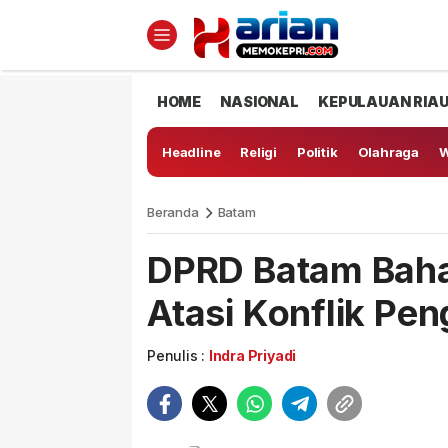
HOME
NASIONAL
KEPULAUAN RIA
Headline
Religi
Politik
Olahraga
W
Beranda
Batam
DPRD Batam Baha
Atasi Konflik P
Penulis :
Indra Priyadi