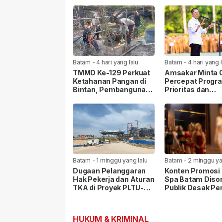
Batam
-
4 hari yang lalu
Batam
-
4 hari yang 
TMMD Ke-129 Perkuat
Amsakar Minta
Ketahanan Pangan di
Percepat Progr
Bintan, Pembangunan
Prioritas dan
Sarana Capai 79
Tingkatkan Kual
Persen
Pelayanan Publi
Batam
-
1 minggu yang lalu
Batam
-
2 minggu ya
Dugaan Pelanggaran
Konten Promosi 
Hak Pekerja dan Aturan
Spa Batam Disor
TKA di Proyek PLTU-
Publik Desak P
PLTS Batam Senilai
Lakukan Pemeri
Rp48 Triliun
HUKUM & KRIMINAL