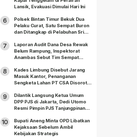
Kapal Tenggelam di Perairan
Lansik, Evakuasi Dimulai Hari Ini
Polsek Bintan Timur Bekuk Dua
6
Pelaku Curat, Satu Sempat Buron
dan Ditangkap di Pelabuhan Sri
Bintan Pura
Laporan Audit Dana Desa Rewak
7
Belum Rampung, Inspektorat
Anambas Sebut Tim Sempat
Terbagi Tangani Kasus Lain
Kades Limbung Disebut Jarang
8
Masuk Kantor, Penanganan
Sengketa Lahan PT CSA Disorot
Warga
Dilantik Langsung Ketua Umum
9
DPP PJS di Jakarta, Dedi Utomo
Resmi Pimpin PJS Tanjungpinang-
Bintan
Bupati Aneng Minta OPD Libatkan
10
Kejaksaan Sebelum Ambil
Kebijakan Strategis