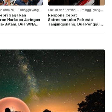
n Kriminal
-
1 minggu yang
Hukum dan Kriminal
-
1 minggu yang
lalu
epri Gagalkan
Respons Cepat
ran Narkoba Jaringan
Satresnarkoba Polresta
ia-Batam, Dua WNA
Tanjungpinang, Dua Pengguna
Diburu
Sabu Diamankan Usai
Dilaporkan ke Call Center 110