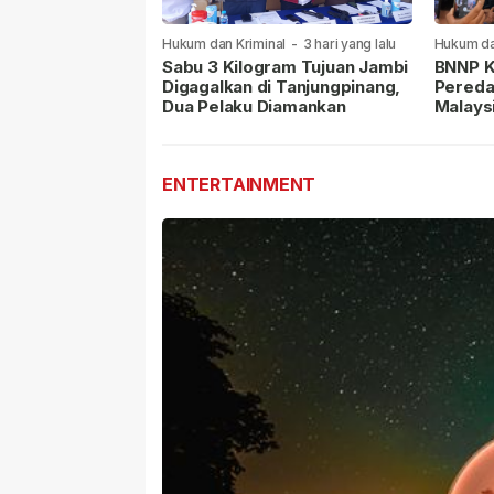
Hukum dan Kriminal
-
3 hari yang lalu
Hukum da
lalu
Sabu 3 Kilogram Tujuan Jambi
BNNP K
Digagalkan di Tanjungpinang,
Pereda
Dua Pelaku Diamankan
Malays
Masih 
ENTERTAINMENT