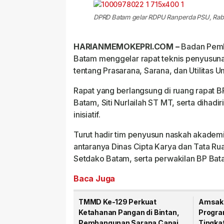
DPRD Batam gelar RDPU Ranperda PSU, Rab
HARIANMEMOKEPRI.COM –
Badan Pemb
Batam menggelar rapat teknis penyusun
tentang Prasarana, Sarana, dan Utilitas
Rapat yang berlangsung di ruang rapat 
Batam, Siti Nurlailah ST MT, serta dihadi
inisiatif.
Turut hadir tim penyusun naskah akademi
antaranya Dinas Cipta Karya dan Tata R
Setdako Batam, serta perwakilan BP Bat
Baca Juga
TMMD Ke-129 Perkuat
Amsaka
Ketahanan Pangan di Bintan,
Progra
Pembangunan Sarana Capai
Tingka