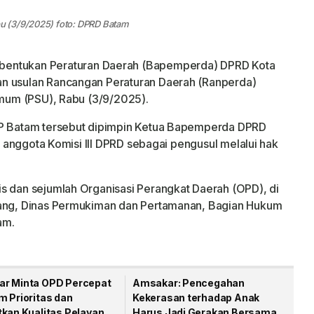
u (3/9/2025) foto: DPRD Batam
entukan Peraturan Daerah (Bapemperda) DPRD Kota
an usulan Rancangan Peraturan Daerah (Ranperda)
 Umum (PSU), Rabu (3/9/2025).
BP Batam tersebut dipimpin Ketua Bapemperda DPRD
ri anggota Komisi III DPRD sebagai pengusul melalui hak
s dan sejumlah Organisasi Perangkat Daerah (OPD), di
uang, Dinas Permukiman dan Pertamanan, Bagian Hukum
am.
r Minta OPD Percepat
Amsakar: Pencegahan
m Prioritas dan
Kekerasan terhadap Anak
tkan Kualitas Pelayanan
Harus Jadi Gerakan Bersama