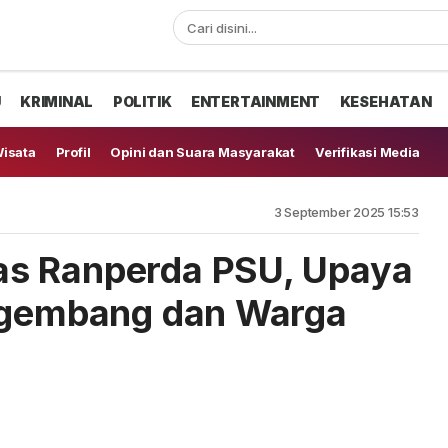
U
KRIMINAL
POLITIK
ENTERTAINMENT
KESEHATAN
isata
Profil
Opini dan Suara Masyarakat
Verifikasi Media
3 September 2025 15:53
s Ranperda PSU, Upaya
engembang dan Warga