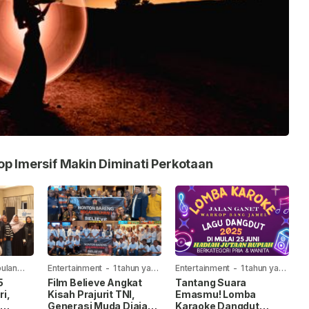
op Imersif Makin Diminati Perkotaan
bulan
Entertainment
-
1 tahun yang
Entertainment
-
1 tahun yang
lalu
lalu
5
Film Believe Angkat
Tantang Suara
i,
Kisah Prajurit TNI,
Emasmu! Lomba
a
Generasi Muda Diajak
Karaoke Dangdut