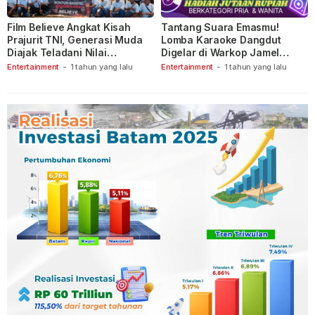
Film Believe Angkat Kisah
Tantang Suara Emasmu!
Prajurit TNI, Generasi Muda
Lomba Karaoke Dangdut
Diajak Teladani Nilai
Digelar di Warkop Jamel
Keberanian
Ganet
Entertainment
-
1 tahun yang lalu
Entertainment
-
1 tahun yang lalu