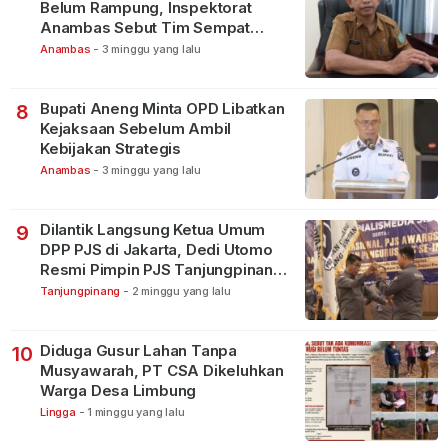
Belum Rampung, Inspektorat
Anambas Sebut Tim Sempat
Terbagi Tangani Kasus Lain
Anambas
-
3 minggu yang lalu
Bupati Aneng Minta OPD Libatkan
8
Kejaksaan Sebelum Ambil
Kebijakan Strategis
Anambas
-
3 minggu yang lalu
Dilantik Langsung Ketua Umum
9
DPP PJS di Jakarta, Dedi Utomo
Resmi Pimpin PJS Tanjungpinang-
Bintan
Tanjungpinang
-
2 minggu yang lalu
Diduga Gusur Lahan Tanpa
10
Musyawarah, PT CSA Dikeluhkan
Warga Desa Limbung
Lingga
-
1 minggu yang lalu