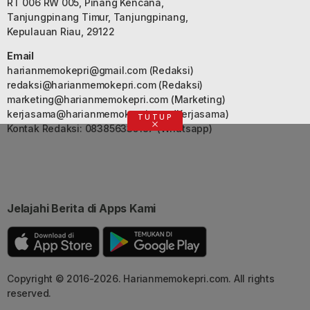
RT 006 RW 005, Pinang Kencana,
Tanjungpinang Timur, Tanjungpinang,
Kepulauan Riau, 29122
Email
harianmemokepri@gmail.com
(Redaksi)
redaksi@harianmemokepri.com
(Redaksi)
marketing@harianmemokepri.com
(Marketing)
kerjasama@harianmemokepri.com
(Kerjasama)
TUTUP
Kontak Redaksi: 083856335187 (Whatsapp)
Jelajahi Berita di Apps Kami
Copyright © 2016-2026. Harianmemokepri.com. All rights
reserved.