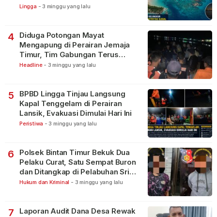
Lingga
-
3 minggu yang lalu
Diduga Potongan Mayat
4
Mengapung di Perairan Jemaja
Timur, Tim Gabungan Terus
Lakukan Pencarian
Headline
-
3 minggu yang lalu
BPBD Lingga Tinjau Langsung
5
Kapal Tenggelam di Perairan
Lansik, Evakuasi Dimulai Hari Ini
Peristiwa
-
3 minggu yang lalu
Polsek Bintan Timur Bekuk Dua
6
Pelaku Curat, Satu Sempat Buron
dan Ditangkap di Pelabuhan Sri
Bintan Pura
Hukum dan Kriminal
-
3 minggu yang lalu
Laporan Audit Dana Desa Rewak
7