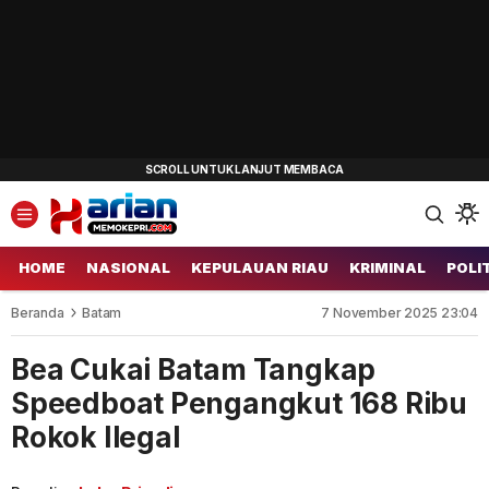
HOME
NASIONAL
KEPULAUAN RIAU
KRIMINAL
POLI
Beranda
Batam
7 November 2025 23:04
Bea Cukai Batam Tangkap
Speedboat Pengangkut 168 Ribu
Rokok Ilegal