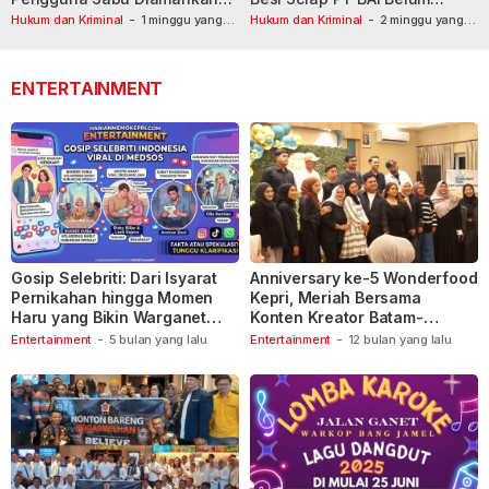
Usai Dilaporkan ke Call Center
Tetapkan Tersangka
Hukum dan Kriminal
-
1 minggu yang
Hukum dan Kriminal
-
2 minggu yang
lalu
110
lalu
ENTERTAINMENT
Gosip Selebriti: Dari Isyarat
Anniversary ke-5 Wonderfood
Pernikahan hingga Momen
Kepri, Meriah Bersama
Haru yang Bikin Warganet
Konten Kreator Batam-
Berspekulasi
Tanjungpinang
Entertainment
-
5 bulan yang lalu
Entertainment
-
12 bulan yang lalu