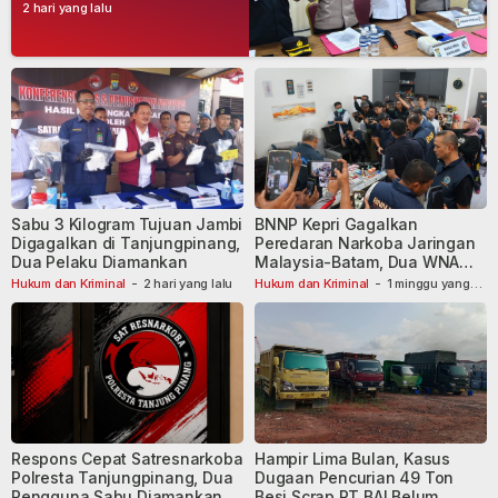
Narkoba, Empat Tersangka
2 hari yang lalu
Dibekuk
Sabu 3 Kilogram Tujuan Jambi
BNNP Kepri Gagalkan
Digagalkan di Tanjungpinang,
Peredaran Narkoba Jaringan
Dua Pelaku Diamankan
Malaysia-Batam, Dua WNA
Masih Diburu
Hukum dan Kriminal
-
2 hari yang lalu
Hukum dan Kriminal
-
1 minggu yang
lalu
Respons Cepat Satresnarkoba
Hampir Lima Bulan, Kasus
Polresta Tanjungpinang, Dua
Dugaan Pencurian 49 Ton
Pengguna Sabu Diamankan
Besi Scrap PT BAI Belum