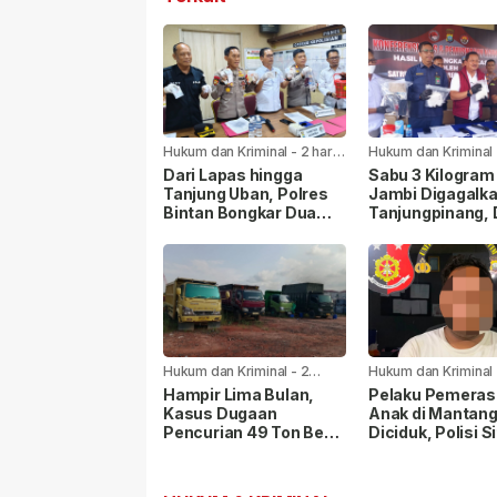
Hukum dan Kriminal
-
2 hari
Hukum dan Kriminal
yang lalu
yang lalu
Dari Lapas hingga
Sabu 3 Kilogram
Tanjung Uban, Polres
Jambi Digagalka
Bintan Bongkar Dua
Tanjungpinang,
Kasus Narkoba, Empat
Pelaku Diamank
Tersangka Dibekuk
Hukum dan Kriminal
-
2
Hukum dan Kriminal
minggu yang lalu
minggu yang lalu
Hampir Lima Bulan,
Pelaku Pemera
Kasus Dugaan
Anak di Mantang
Pencurian 49 Ton Besi
Diciduk, Polisi S
Scrap PT BAI Belum
Sejumlah Barang
Tetapkan Tersangka