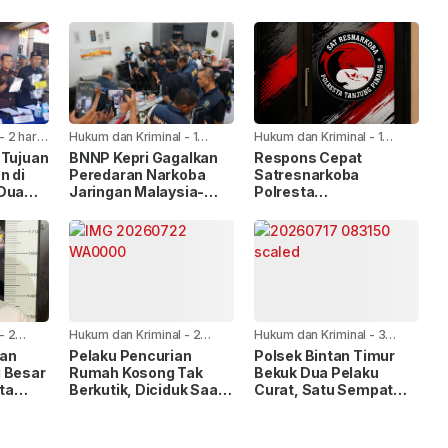
-
2 hari
Hukum dan Kriminal
-
1
Hukum dan Kriminal
-
1
minggu yang lalu
minggu yang lalu
 Tujuan
BNNP Kepri Gagalkan
Respons Cepat
n di
Peredaran Narkoba
Satresnarkoba
 Dua
Jaringan Malaysia-
Polresta
an
Batam, Dua WNA
Tanjungpinang, Dua
Masih Diburu
Pengguna Sabu
Diamankan Usai
Dilaporkan ke Call
Center 110
-
2
Hukum dan Kriminal
-
2
Hukum dan Kriminal
-
3
minggu yang lalu
minggu yang lalu
san
Pelaku Pencurian
Polsek Bintan Timur
 Besar
Rumah Kosong Tak
Bekuk Dua Pelaku
ita
Berkutik, Diciduk Saat
Curat, Satu Sempat
 Bukti
Kembali Beraksi
Buron dan Ditangkap di
Pelabuhan Sri Bintan
Pura