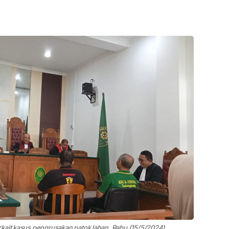
rkait kasus pengrusakan patok lahan, Rabu (15/5/2024)