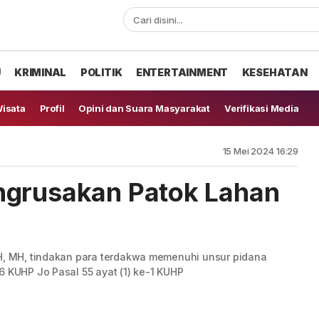
U
KRIMINAL
POLITIK
ENTERTAINMENT
KESEHATAN
isata
Profil
Opini dan Suara Masyarakat
Verifikasi Media
15 Mei 2024 16:29
ngrusakan Patok Lahan
SH, MH, tindakan para terdakwa memenuhi unsur pidana
6 KUHP Jo Pasal 55 ayat (1) ke-1 KUHP