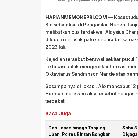
HARIANMEMOKEPRI.COM —
Kasus tudu
8 disidangkan di Pengadilan Negeri Tanj
melibatkan dua terdakwa, Aloysius Dhan
dituduh merusak patok secara bersama-s
2023 lalu.
Kejadian tersebut berawal sekitar pukul
ke lokasi untuk mengecek informasi men
Oktavianus Sandranson Nande atas permi
Sesampainya di lokasi, Alo mencabut 12
Herman merekam aksi tersebut dengan pon
terdekat.
Baca Juga
Dari Lapas hingga Tanjung
Sabu 3
Uban, Polres Bintan Bongkar
Digaga