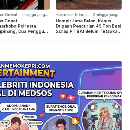
n Kriminal
-
1 minggu yang
Hukum dan Kriminal
-
2 minggu yang
lalu
s Cepat
Hampir Lima Bulan, Kasus
narkoba Polresta
Dugaan Pencurian 49 Ton Besi
gpinang, Dua Pengguna
Scrap PT BAI Belum Tetapkan
iamankan Usai
Tersangka
kan ke Call Center 110