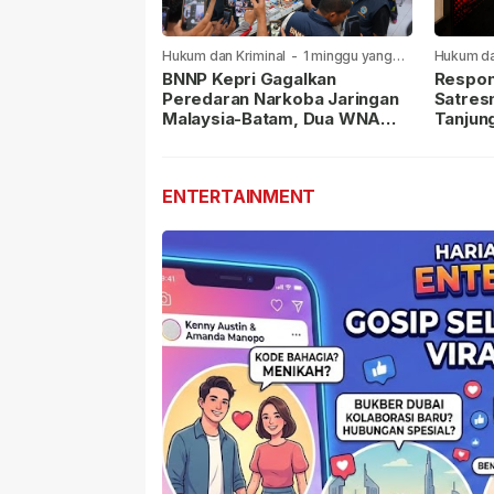
Hukum dan Kriminal
-
1 minggu yang
Hukum da
lalu
lalu
BNNP Kepri Gagalkan
Respon
Peredaran Narkoba Jaringan
Satres
Malaysia-Batam, Dua WNA
Tanjun
Masih Diburu
Sabu D
Dilapor
ENTERTAINMENT