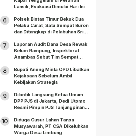
Kapal Tenggelam di Perairan
Lansik, Evakuasi Dimulai Hari Ini
Polsek Bintan Timur Bekuk Dua
6
Pelaku Curat, Satu Sempat Buron
dan Ditangkap di Pelabuhan Sri
Bintan Pura
Laporan Audit Dana Desa Rewak
7
Belum Rampung, Inspektorat
Anambas Sebut Tim Sempat
Terbagi Tangani Kasus Lain
Bupati Aneng Minta OPD Libatkan
8
Kejaksaan Sebelum Ambil
Kebijakan Strategis
Dilantik Langsung Ketua Umum
9
DPP PJS di Jakarta, Dedi Utomo
Resmi Pimpin PJS Tanjungpinang-
Bintan
Diduga Gusur Lahan Tanpa
10
Musyawarah, PT CSA Dikeluhkan
Warga Desa Limbung