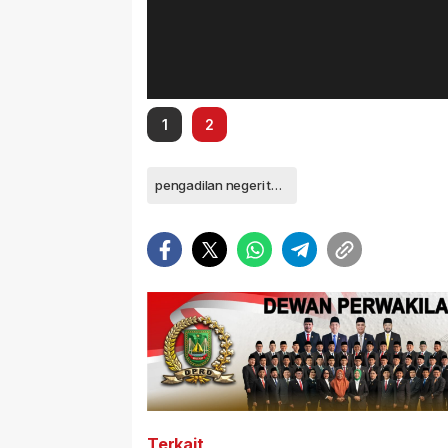
1
2
pengadilan negeri tanjungpinang
Terkait