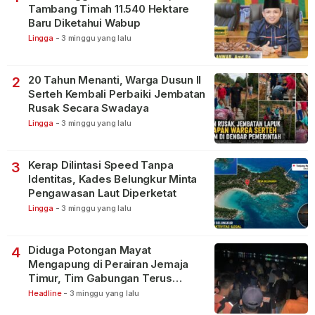
Tambang Timah 11.540 Hektare
Baru Diketahui Wabup
Lingga
-
3 minggu yang lalu
20 Tahun Menanti, Warga Dusun II
2
Serteh Kembali Perbaiki Jembatan
Rusak Secara Swadaya
Lingga
-
3 minggu yang lalu
Kerap Dilintasi Speed Tanpa
3
Identitas, Kades Belungkur Minta
Pengawasan Laut Diperketat
Lingga
-
3 minggu yang lalu
Diduga Potongan Mayat
4
Mengapung di Perairan Jemaja
Timur, Tim Gabungan Terus
Lakukan Pencarian
Headline
-
3 minggu yang lalu