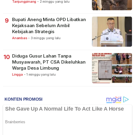
Bintan
Tanjungpinang
-
2 minggu yang lalu
Bupati Aneng Minta OPD Libatkan
9
Kejaksaan Sebelum Ambil
Kebijakan Strategis
Anambas
-
3 minggu yang lalu
Diduga Gusur Lahan Tanpa
10
Musyawarah, PT CSA Dikeluhkan
Warga Desa Limbung
Lingga
-
1 minggu yang lalu