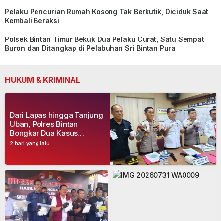
Pelaku Pencurian Rumah Kosong Tak Berkutik, Diciduk Saat
Kembali Beraksi
Polsek Bintan Timur Bekuk Dua Pelaku Curat, Satu Sempat
Buron dan Ditangkap di Pelabuhan Sri Bintan Pura
HUKUM & KRIMINAL
Dari Lapas hingga Tanjung
Uban, Polres Bintan
Bongkar Dua Kasus
Narkoba, Empat Tersangka
2 hari yang lalu
Dibekuk