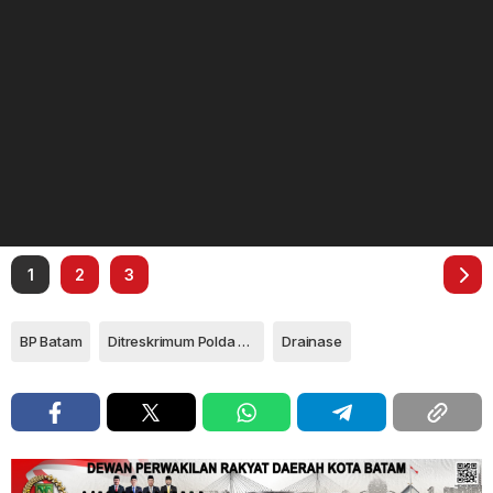
1
2
3
BP Batam
Ditreskrimum Polda Kepri
Drainase