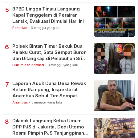
BPBD Lingga Tinjau Langsung
5
Kapal Tenggelam di Perairan
Lansik, Evakuasi Dimulai Hari Ini
Peristiwa
-
3 minggu yang lalu
Polsek Bintan Timur Bekuk Dua
6
Pelaku Curat, Satu Sempat Buron
dan Ditangkap di Pelabuhan Sri
Bintan Pura
Hukum dan Kriminal
-
3 minggu yang lalu
Laporan Audit Dana Desa Rewak
7
Belum Rampung, Inspektorat
Anambas Sebut Tim Sempat
Terbagi Tangani Kasus Lain
Anambas
-
3 minggu yang lalu
Dilantik Langsung Ketua Umum
8
DPP PJS di Jakarta, Dedi Utomo
Resmi Pimpin PJS Tanjungpinang-