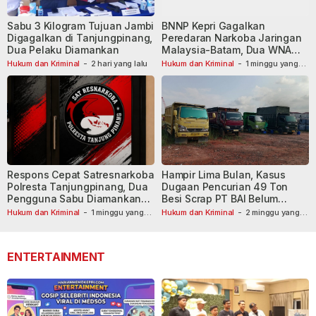
Sabu 3 Kilogram Tujuan Jambi
BNNP Kepri Gagalkan
Digagalkan di Tanjungpinang,
Peredaran Narkoba Jaringan
Dua Pelaku Diamankan
Malaysia-Batam, Dua WNA
Masih Diburu
Hukum dan Kriminal
-
2 hari yang lalu
Hukum dan Kriminal
-
1 minggu yang
lalu
Respons Cepat Satresnarkoba
Hampir Lima Bulan, Kasus
Polresta Tanjungpinang, Dua
Dugaan Pencurian 49 Ton
Pengguna Sabu Diamankan
Besi Scrap PT BAI Belum
Usai Dilaporkan ke Call Center
Tetapkan Tersangka
Hukum dan Kriminal
-
1 minggu yang
Hukum dan Kriminal
-
2 minggu yang
lalu
110
lalu
ENTERTAINMENT