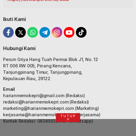
Ikuti Kami
Hubungi Kami
Perum Griya Hang Tuah Permai Blok J1, No. 12
RT 006 RW 005, Pinang Kencana,
Tanjungpinang Timur, Tanjungpinang,
Kepulauan Riau, 29122
Email
harianmemokepri@gmail.com
(Redaksi)
redaksi@harianmemokepri.com
(Redaksi)
marketing@harianmemokepri.com
(Marketing)
kerjasama@harianmemokepri.com
(Kerjasama)
TUTUP
Kontak Redaksi: 083856335187 (Whatsapp)