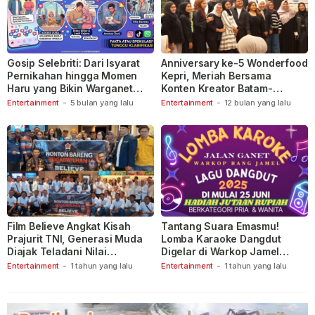
Gosip Selebriti: Dari Isyarat
Anniversary ke-5 Wonderfood
Pernikahan hingga Momen
Kepri, Meriah Bersama
Haru yang Bikin Warganet
Konten Kreator Batam-
Berspekulasi
Tanjungpinang
Entertainment
-
5 bulan yang lalu
Entertainment
-
12 bulan yang lalu
Film Believe Angkat Kisah
Tantang Suara Emasmu!
Prajurit TNI, Generasi Muda
Lomba Karaoke Dangdut
Diajak Teladani Nilai
Digelar di Warkop Jamel
Keberanian
Ganet
Entertainment
-
1 tahun yang lalu
Entertainment
-
1 tahun yang lalu