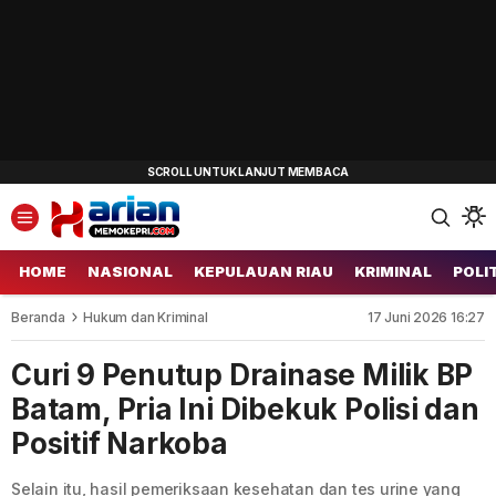
HOME
NASIONAL
KEPULAUAN RIAU
KRIMINAL
POLI
Beranda
Hukum dan Kriminal
17 Juni 2026 16:27
Curi 9 Penutup Drainase Milik BP
Batam, Pria Ini Dibekuk Polisi dan
Positif Narkoba
Selain itu, hasil pemeriksaan kesehatan dan tes urine yang