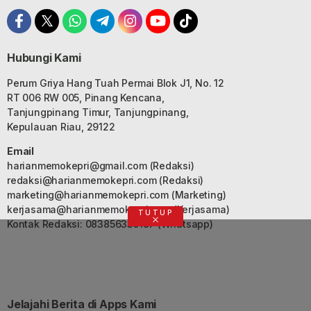
Hubungi Kami
Perum Griya Hang Tuah Permai Blok J1, No. 12
RT 006 RW 005, Pinang Kencana,
Tanjungpinang Timur, Tanjungpinang,
Kepulauan Riau, 29122
Email
harianmemokepri@gmail.com
(Redaksi)
redaksi@harianmemokepri.com
(Redaksi)
marketing@harianmemokepri.com
(Marketing)
kerjasama@harianmemokepri.com
(Kerjasama)
TUTUP
Kontak Redaksi: 083856335187 (Whatsapp)
Jelajahi Berita di Apps Kami