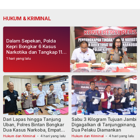
HUKUM & KRIMINAL
Dalam Sepekan, Polda
Kepri Bongkar 6 Kasus
Narkotika dan Tangkap 11
Tersangka
1 hari yang lalu
Dari Lapas hingga Tanjung
Sabu 3 Kilogram Tujuan Jambi
Uban, Polres Bintan Bongkar
Digagalkan di Tanjungpinang,
Dua Kasus Narkoba, Empat
Dua Pelaku Diamankan
Tersangka Dibekuk
Hukum dan Kriminal
-
4 hari yang lalu
Hukum dan Kriminal
-
4 hari yang lalu