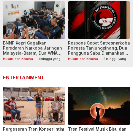
BNNP Kepri Gagalkan
Respons Cepat Satresnarkoba
Peredaran Narkoba Jaringan
Polresta Tanjungpinang, Dua
Malaysia-Batam, Dua WNA
Pengguna Sabu Diamankan
Masih Diburu
Usai Dilaporkan ke Call Center
Hukum dan Kriminal
-
1 minggu yang
Hukum dan Kriminal
-
2 minggu yang
lalu
lalu
110
ENTERTAINMENT
Pergeseran Tren Konser Intim
Tren Festival Musik Bisu dan