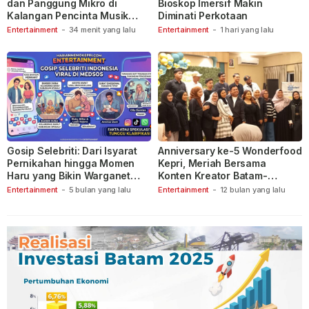
dan Panggung Mikro di
Bioskop Imersif Makin
Kalangan Pencinta Musik
Diminati Perkotaan
Indonesia
Entertainment
-
34 menit yang lalu
Entertainment
-
1 hari yang lalu
Gosip Selebriti: Dari Isyarat
Anniversary ke-5 Wonderfood
Pernikahan hingga Momen
Kepri, Meriah Bersama
Haru yang Bikin Warganet
Konten Kreator Batam-
Berspekulasi
Tanjungpinang
Entertainment
-
5 bulan yang lalu
Entertainment
-
12 bulan yang lalu