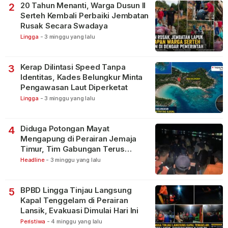
20 Tahun Menanti, Warga Dusun II
2
Serteh Kembali Perbaiki Jembatan
Rusak Secara Swadaya
Lingga
-
3 minggu yang lalu
Kerap Dilintasi Speed Tanpa
3
Identitas, Kades Belungkur Minta
Pengawasan Laut Diperketat
Lingga
-
3 minggu yang lalu
Diduga Potongan Mayat
4
Mengapung di Perairan Jemaja
Timur, Tim Gabungan Terus
Lakukan Pencarian
Headline
-
3 minggu yang lalu
BPBD Lingga Tinjau Langsung
5
Kapal Tenggelam di Perairan
Lansik, Evakuasi Dimulai Hari Ini
Peristiwa
-
4 minggu yang lalu