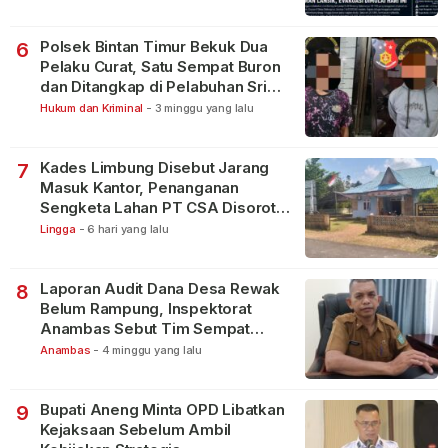
Polsek Bintan Timur Bekuk Dua
6
Pelaku Curat, Satu Sempat Buron
dan Ditangkap di Pelabuhan Sri
Bintan Pura
Hukum dan Kriminal
-
3 minggu yang lalu
Kades Limbung Disebut Jarang
7
Masuk Kantor, Penanganan
Sengketa Lahan PT CSA Disorot
Warga
Lingga
-
6 hari yang lalu
Laporan Audit Dana Desa Rewak
8
Belum Rampung, Inspektorat
Anambas Sebut Tim Sempat
Terbagi Tangani Kasus Lain
Anambas
-
4 minggu yang lalu
Bupati Aneng Minta OPD Libatkan
9
Kejaksaan Sebelum Ambil