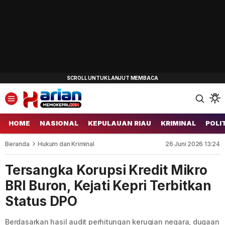
HOME
NASIONAL
KEPULAUAN RIAU
KRIMINAL
POLI
Beranda
Hukum dan Kriminal
26 Juni 2026 13:24
Tersangka Korupsi Kredit Mikro
BRI Buron, Kejati Kepri Terbitkan
Status DPO
Berdasarkan hasil audit perhitungan kerugian negara, dugaan