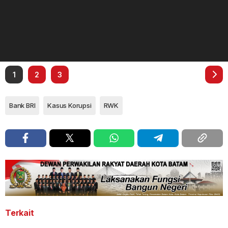
1
2
3
Bank BRI
Kasus Korupsi
RWK
Terkait