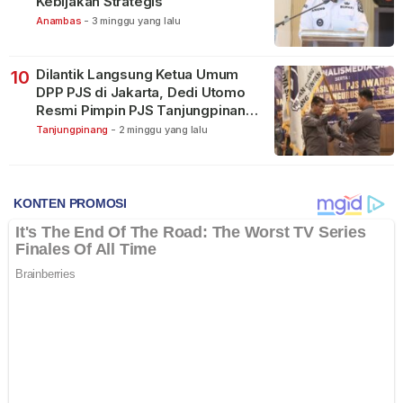
Kebijakan Strategis
Anambas
-
3 minggu yang lalu
Dilantik Langsung Ketua Umum
10
DPP PJS di Jakarta, Dedi Utomo
Resmi Pimpin PJS Tanjungpinang-
Bintan
Tanjungpinang
-
2 minggu yang lalu