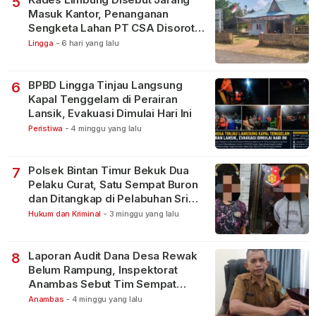
5
Masuk Kantor, Penanganan
Sengketa Lahan PT CSA Disorot
Warga
Lingga
-
6 hari yang lalu
BPBD Lingga Tinjau Langsung
6
Kapal Tenggelam di Perairan
Lansik, Evakuasi Dimulai Hari Ini
Peristiwa
-
4 minggu yang lalu
Polsek Bintan Timur Bekuk Dua
7
Pelaku Curat, Satu Sempat Buron
dan Ditangkap di Pelabuhan Sri
Bintan Pura
Hukum dan Kriminal
-
3 minggu yang lalu
Laporan Audit Dana Desa Rewak
8
Belum Rampung, Inspektorat
Anambas Sebut Tim Sempat
Terbagi Tangani Kasus Lain
Anambas
-
4 minggu yang lalu