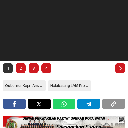
1
2
3
4
Gubernur Kepri Ansar Ahmad
Hulubalang LAM Provinsi Kepri