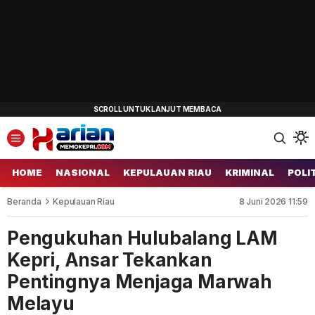
HOME
NASIONAL
KEPULAUAN RIAU
KRIMINAL
POLI
Beranda
Kepulauan Riau
8 Juni 2026 11:59
Pengukuhan Hulubalang LAM
Kepri, Ansar Tekankan
Pentingnya Menjaga Marwah
Melayu