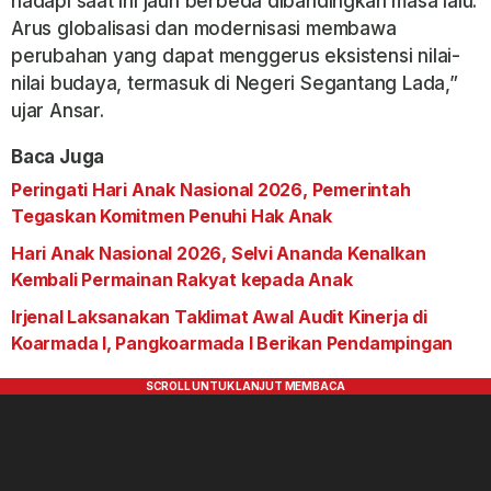
hadapi saat ini jauh berbeda dibandingkan masa lalu.
Arus globalisasi dan modernisasi membawa
perubahan yang dapat menggerus eksistensi nilai-
nilai budaya, termasuk di Negeri Segantang Lada,”
ujar Ansar.
Baca Juga
Peringati Hari Anak Nasional 2026, Pemerintah
Tegaskan Komitmen Penuhi Hak Anak
Hari Anak Nasional 2026, Selvi Ananda Kenalkan
Kembali Permainan Rakyat kepada Anak
Irjenal Laksanakan Taklimat Awal Audit Kinerja di
Koarmada I, Pangkoarmada I Berikan Pendampingan