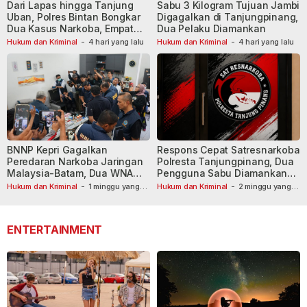
Dari Lapas hingga Tanjung
Sabu 3 Kilogram Tujuan Jambi
Uban, Polres Bintan Bongkar
Digagalkan di Tanjungpinang,
Dua Kasus Narkoba, Empat
Dua Pelaku Diamankan
Tersangka Dibekuk
Hukum dan Kriminal
-
4 hari yang lalu
Hukum dan Kriminal
-
4 hari yang lalu
BNNP Kepri Gagalkan
Respons Cepat Satresnarkoba
Peredaran Narkoba Jaringan
Polresta Tanjungpinang, Dua
Malaysia-Batam, Dua WNA
Pengguna Sabu Diamankan
Masih Diburu
Usai Dilaporkan ke Call Center
Hukum dan Kriminal
-
1 minggu yang
Hukum dan Kriminal
-
2 minggu yang
lalu
lalu
110
ENTERTAINMENT