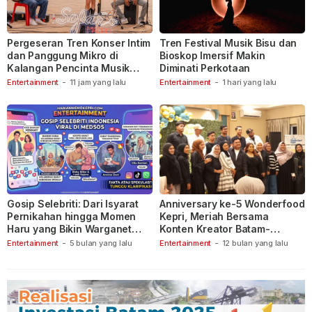
Pergeseran Tren Konser Intim
Tren Festival Musik Bisu dan
dan Panggung Mikro di
Bioskop Imersif Makin
Kalangan Pencinta Musik
Diminati Perkotaan
Indonesia
Entertainment
-
11 jam yang lalu
Entertainment
-
1 hari yang lalu
Gosip Selebriti: Dari Isyarat
Anniversary ke-5 Wonderfood
Pernikahan hingga Momen
Kepri, Meriah Bersama
Haru yang Bikin Warganet
Konten Kreator Batam-
Berspekulasi
Tanjungpinang
Entertainment
-
5 bulan yang lalu
Entertainment
-
12 bulan yang lalu