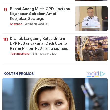
Bupati Aneng Minta OPD Libatkan
9
Kejaksaan Sebelum Ambil
Kebijakan Strategis
Anambas
-
3 minggu yang lalu
Dilantik Langsung Ketua Umum
10
DPP PJS di Jakarta, Dedi Utomo
Resmi Pimpin PJS Tanjungpinang-
Bintan
Tanjungpinang
-
2 minggu yang lalu