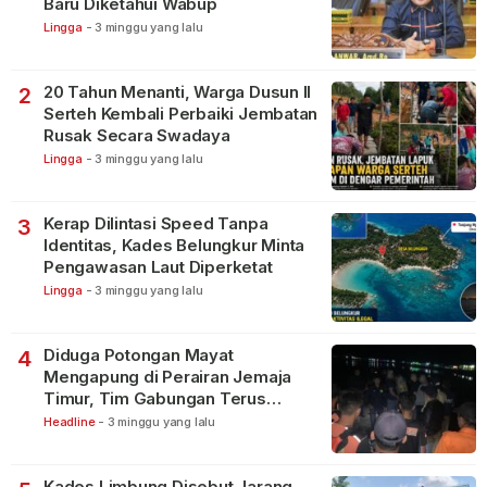
Baru Diketahui Wabup
Lingga
-
3 minggu yang lalu
20 Tahun Menanti, Warga Dusun II
2
Serteh Kembali Perbaiki Jembatan
Rusak Secara Swadaya
Lingga
-
3 minggu yang lalu
Kerap Dilintasi Speed Tanpa
3
Identitas, Kades Belungkur Minta
Pengawasan Laut Diperketat
Lingga
-
3 minggu yang lalu
Diduga Potongan Mayat
4
Mengapung di Perairan Jemaja
Timur, Tim Gabungan Terus
Lakukan Pencarian
Headline
-
3 minggu yang lalu
Kades Limbung Disebut Jarang