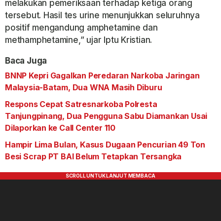
melakukan pemeriksaan terhadap ketiga orang
tersebut. Hasil tes urine menunjukkan seluruhnya
positif mengandung amphetamine dan
methamphetamine,” ujar Iptu Kristian.
Baca Juga
BNNP Kepri Gagalkan Peredaran Narkoba Jaringan
Malaysia-Batam, Dua WNA Masih Diburu
Respons Cepat Satresnarkoba Polresta
Tanjungpinang, Dua Pengguna Sabu Diamankan Usai
Dilaporkan ke Call Center 110
Hampir Lima Bulan, Kasus Dugaan Pencurian 49 Ton
Besi Scrap PT BAI Belum Tetapkan Tersangka