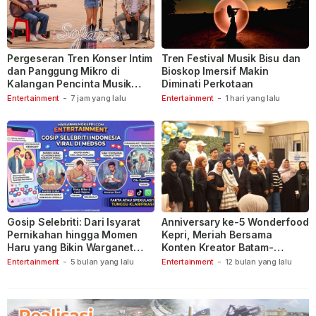
Pergeseran Tren Konser Intim
Tren Festival Musik Bisu dan
dan Panggung Mikro di
Bioskop Imersif Makin
Kalangan Pencinta Musik
Diminati Perkotaan
Indonesia
Entertainment
-
7 jam yang lalu
Entertainment
-
1 hari yang lalu
Gosip Selebriti: Dari Isyarat
Anniversary ke-5 Wonderfood
Pernikahan hingga Momen
Kepri, Meriah Bersama
Haru yang Bikin Warganet
Konten Kreator Batam-
Berspekulasi
Tanjungpinang
Entertainment
-
5 bulan yang lalu
Entertainment
-
12 bulan yang lalu