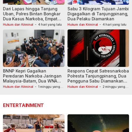
Dari Lapas hingga Tanjung
Sabu 3 Kilogram Tujuan Jambi
Uban, Polres Bintan Bongkar
Digagalkan di Tanjungpinang,
Dua Kasus Narkoba, Empat
Dua Pelaku Diamankan
Tersangka Dibekuk
Hukum dan Kriminal
-
4 hari yang lalu
Hukum dan Kriminal
-
4 hari yang lalu
BNNP Kepri Gagalkan
Respons Cepat Satresnarkoba
Peredaran Narkoba Jaringan
Polresta Tanjungpinang, Dua
Malaysia-Batam, Dua WNA
Pengguna Sabu Diamankan
Masih Diburu
Usai Dilaporkan ke Call Center
Hukum dan Kriminal
-
1 minggu yang
Hukum dan Kriminal
-
2 minggu yang
lalu
lalu
110
ENTERTAINMENT