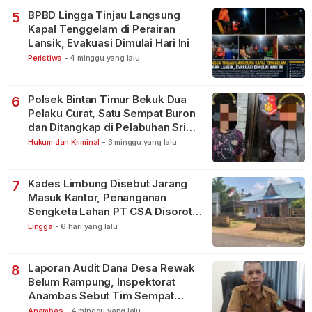
BPBD Lingga Tinjau Langsung
5
Kapal Tenggelam di Perairan
Lansik, Evakuasi Dimulai Hari Ini
Peristiwa
-
4 minggu yang lalu
Polsek Bintan Timur Bekuk Dua
6
Pelaku Curat, Satu Sempat Buron
dan Ditangkap di Pelabuhan Sri
Bintan Pura
Hukum dan Kriminal
-
3 minggu yang lalu
Kades Limbung Disebut Jarang
7
Masuk Kantor, Penanganan
Sengketa Lahan PT CSA Disorot
Warga
Lingga
-
6 hari yang lalu
Laporan Audit Dana Desa Rewak
8
Belum Rampung, Inspektorat
Anambas Sebut Tim Sempat
Terbagi Tangani Kasus Lain
Anambas
-
4 minggu yang lalu