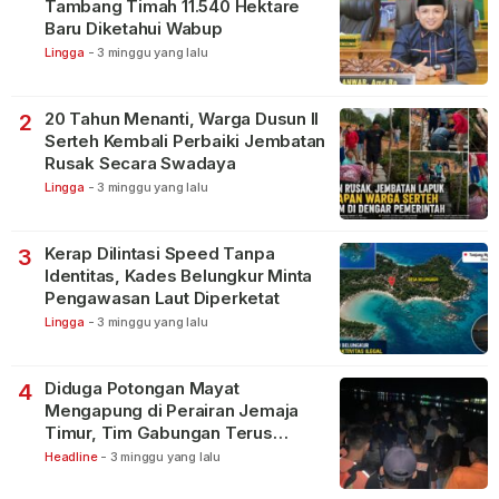
Tambang Timah 11.540 Hektare
Baru Diketahui Wabup
Lingga
-
3 minggu yang lalu
20 Tahun Menanti, Warga Dusun II
2
Serteh Kembali Perbaiki Jembatan
Rusak Secara Swadaya
Lingga
-
3 minggu yang lalu
Kerap Dilintasi Speed Tanpa
3
Identitas, Kades Belungkur Minta
Pengawasan Laut Diperketat
Lingga
-
3 minggu yang lalu
Diduga Potongan Mayat
4
Mengapung di Perairan Jemaja
Timur, Tim Gabungan Terus
Lakukan Pencarian
Headline
-
3 minggu yang lalu