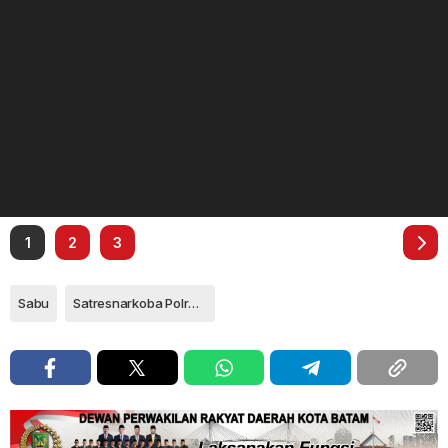
1
2
3
Sabu
Satresnarkoba Polres Anambas