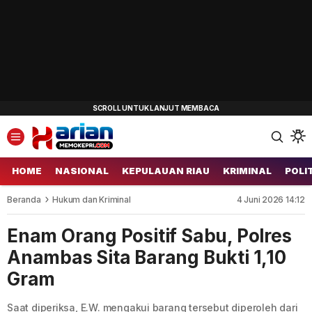
HOME
NASIONAL
KEPULAUAN RIAU
KRIMINAL
POLI
Beranda
Hukum dan Kriminal
4 Juni 2026 14:12
Enam Orang Positif Sabu, Polres
Anambas Sita Barang Bukti 1,10
Gram
Saat diperiksa, E.W. mengakui barang tersebut diperoleh dari