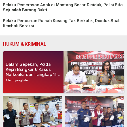
Pelaku Pemerasan Anak di Mantang Besar Diciduk, Polisi Sita
Sejumlah Barang Bukti
Pelaku Pencurian Rumah Kosong Tak Berkutik, Diciduk Saat
Kembali Beraksi
HUKUM & KRIMINAL
Dalam Sepekan, Polda
Kepri Bongkar 6 Kasus
Narkotika dan Tangkap 11
Tersangka
1 hari yang lalu