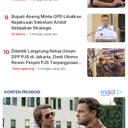
Bupati Aneng Minta OPD Libatkan
9
Kejaksaan Sebelum Ambil
Kebijakan Strategis
Anambas
-
3 minggu yang lalu
Dilantik Langsung Ketua Umum
10
DPP PJS di Jakarta, Dedi Utomo
Resmi Pimpin PJS Tanjungpinang-
Bintan
Tanjungpinang
-
2 minggu yang lalu