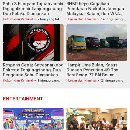
Sabu 3 Kilogram Tujuan Jambi
BNNP Kepri Gagalkan
Digagalkan di Tanjungpinang,
Peredaran Narkoba Jaringan
Dua Pelaku Diamankan
Malaysia-Batam, Dua WNA
Masih Diburu
Hukum dan Kriminal
-
2 hari yang lalu
Hukum dan Kriminal
-
1 minggu yang
lalu
Respons Cepat Satresnarkoba
Hampir Lima Bulan, Kasus
Polresta Tanjungpinang, Dua
Dugaan Pencurian 49 Ton
Pengguna Sabu Diamankan
Besi Scrap PT BAI Belum
Usai Dilaporkan ke Call Center
Tetapkan Tersangka
Hukum dan Kriminal
-
1 minggu yang
Hukum dan Kriminal
-
2 minggu yang
lalu
110
lalu
ENTERTAINMENT