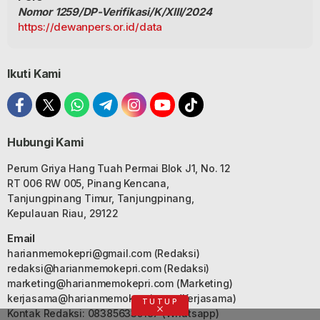
Nomor 1259/DP-Verifikasi/K/XIII/2024
https://dewanpers.or.id/data
Ikuti Kami
Hubungi Kami
Perum Griya Hang Tuah Permai Blok J1, No. 12
RT 006 RW 005, Pinang Kencana,
Tanjungpinang Timur, Tanjungpinang,
Kepulauan Riau, 29122
Email
harianmemokepri@gmail.com
(Redaksi)
redaksi@harianmemokepri.com
(Redaksi)
marketing@harianmemokepri.com
(Marketing)
kerjasama@harianmemokepri.com
(Kerjasama)
TUTUP
Kontak Redaksi: 083856335187 (Whatsapp)