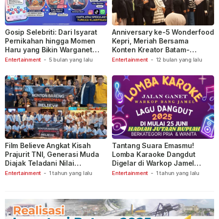
Gosip Selebriti: Dari Isyarat
Anniversary ke-5 Wonderfood
Pernikahan hingga Momen
Kepri, Meriah Bersama
Haru yang Bikin Warganet
Konten Kreator Batam-
Berspekulasi
Tanjungpinang
Entertainment
-
5 bulan yang lalu
Entertainment
-
12 bulan yang lalu
Film Believe Angkat Kisah
Tantang Suara Emasmu!
Prajurit TNI, Generasi Muda
Lomba Karaoke Dangdut
Diajak Teladani Nilai
Digelar di Warkop Jamel
Keberanian
Ganet
Entertainment
-
1 tahun yang lalu
Entertainment
-
1 tahun yang lalu