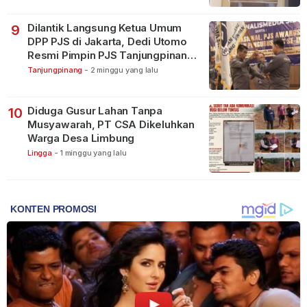
Dilantik Langsung Ketua Umum
9
DPP PJS di Jakarta, Dedi Utomo
Resmi Pimpin PJS Tanjungpinang-
Bintan
Tanjungpinang
-
2 minggu yang lalu
Diduga Gusur Lahan Tanpa
10
Musyawarah, PT CSA Dikeluhkan
Warga Desa Limbung
Lingga
-
1 minggu yang lalu