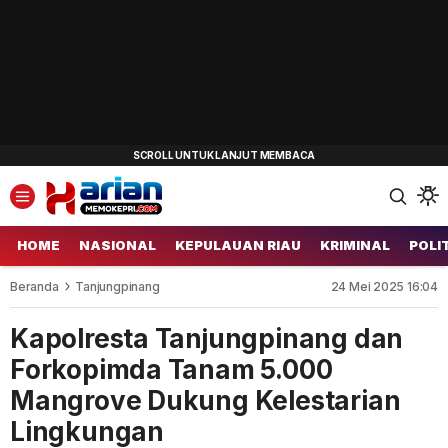
HOME
NASIONAL
KEPULAUAN RIAU
KRIMINAL
POLI
Beranda
Tanjungpinang
24 Mei 2025 16:04
Kapolresta Tanjungpinang dan
Forkopimda Tanam 5.000
Mangrove Dukung Kelestarian
Lingkungan