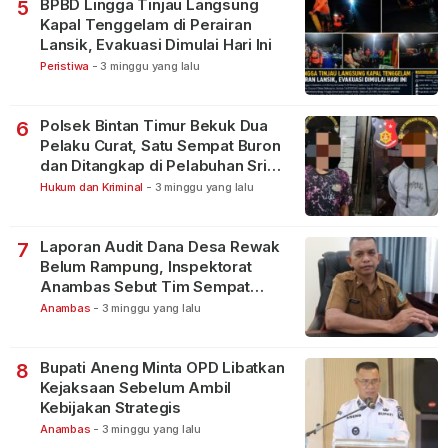
BPBD Lingga Tinjau Langsung
5
Kapal Tenggelam di Perairan
Lansik, Evakuasi Dimulai Hari Ini
Peristiwa
-
3 minggu yang lalu
Polsek Bintan Timur Bekuk Dua
6
Pelaku Curat, Satu Sempat Buron
dan Ditangkap di Pelabuhan Sri
Bintan Pura
Hukum dan Kriminal
-
3 minggu yang lalu
Laporan Audit Dana Desa Rewak
7
Belum Rampung, Inspektorat
Anambas Sebut Tim Sempat
Terbagi Tangani Kasus Lain
Anambas
-
3 minggu yang lalu
Bupati Aneng Minta OPD Libatkan
8
Kejaksaan Sebelum Ambil
Kebijakan Strategis
Anambas
-
3 minggu yang lalu