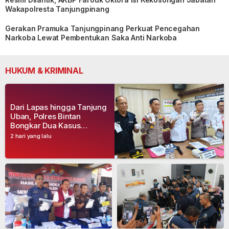
Wakapolresta Tanjungpinang
Gerakan Pramuka Tanjungpinang Perkuat Pencegahan
Narkoba Lewat Pembentukan Saka Anti Narkoba
HUKUM & KRIMINAL
Dari Lapas hingga Tanjung
Uban, Polres Bintan
Bongkar Dua Kasus
Narkoba, Empat Tersangka
2 hari yang lalu
Dibekuk