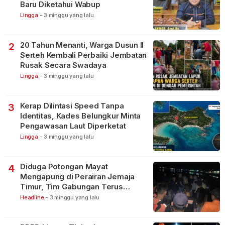
Baru Diketahui Wabup
Lingga
-
3 minggu yang lalu
20 Tahun Menanti, Warga Dusun II
2
Serteh Kembali Perbaiki Jembatan
Rusak Secara Swadaya
Lingga
-
3 minggu yang lalu
Kerap Dilintasi Speed Tanpa
3
Identitas, Kades Belungkur Minta
Pengawasan Laut Diperketat
Lingga
-
3 minggu yang lalu
Diduga Potongan Mayat
4
Mengapung di Perairan Jemaja
Timur, Tim Gabungan Terus
Lakukan Pencarian
Headline
-
3 minggu yang lalu