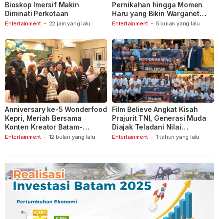
Bioskop Imersif Makin
Pernikahan hingga Momen
Diminati Perkotaan
Haru yang Bikin Warganet
Berspekulasi
Entertainment
-
22 jam yang lalu
Entertainment
-
5 bulan yang lalu
Anniversary ke-5 Wonderfood
Film Believe Angkat Kisah
Kepri, Meriah Bersama
Prajurit TNI, Generasi Muda
Konten Kreator Batam-
Diajak Teladani Nilai
Tanjungpinang
Keberanian
Entertainment
-
12 bulan yang lalu
Entertainment
-
1 tahun yang lalu