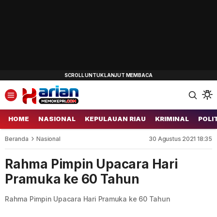
HOME
NASIONAL
KEPULAUAN RIAU
KRIMINAL
POLI
Beranda
Nasional
30 Agustus 2021 18:35
Rahma Pimpin Upacara Hari
Pramuka ke 60 Tahun
Rahma Pimpin Upacara Hari Pramuka ke 60 Tahun