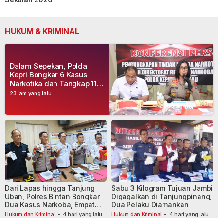
HUKUM & KRIMINAL
Dalam Sepekan, Polda
Kepri Bongkar 6 Kasus
Narkotika dan Tangkap 11
Tersangka
23 jam yang lalu
Dari Lapas hingga Tanjung
Sabu 3 Kilogram Tujuan Jambi
Uban, Polres Bintan Bongkar
Digagalkan di Tanjungpinang,
Dua Kasus Narkoba, Empat
Dua Pelaku Diamankan
Tersangka Dibekuk
Hukum dan Kriminal
-
4 hari yang lalu
Hukum dan Kriminal
-
4 hari yang lalu