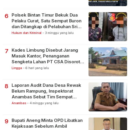
Polsek Bintan Timur Bekuk Dua
6
Pelaku Curat, Satu Sempat Buron
dan Ditangkap di Pelabuhan Sri
Bintan Pura
Hukum dan Kriminal
-
3 minggu yang lalu
Kades Limbung Disebut Jarang
7
Masuk Kantor, Penanganan
Sengketa Lahan PT CSA Disorot
Warga
Lingga
-
6 hari yang lalu
Laporan Audit Dana Desa Rewak
8
Belum Rampung, Inspektorat
Anambas Sebut Tim Sempat
Terbagi Tangani Kasus Lain
Anambas
-
4 minggu yang lalu
Bupati Aneng Minta OPD Libatkan
9
Kejaksaan Sebelum Ambil