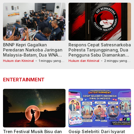
BNNP Kepri Gagalkan
Respons Cepat Satresnarkoba
Peredaran Narkoba Jaringan
Polresta Tanjungpinang, Dua
Malaysia-Batam, Dua WNA
Pengguna Sabu Diamankan
Masih Diburu
Usai Dilaporkan ke Call Center
Hukum dan Kriminal
-
1 minggu yang
Hukum dan Kriminal
-
2 minggu yang
lalu
lalu
110
ENTERTAINMENT
Tren Festival Musik Bisu dan
Gosip Selebriti: Dari Isyarat