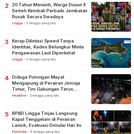
20 Tahun Menanti, Warga Dusun II
2
Serteh Kembali Perbaiki Jembatan
Rusak Secara Swadaya
Lingga
-
3 minggu yang lalu
Kerap Dilintasi Speed Tanpa
3
Identitas, Kades Belungkur Minta
Pengawasan Laut Diperketat
Lingga
-
3 minggu yang lalu
Diduga Potongan Mayat
4
Mengapung di Perairan Jemaja
Timur, Tim Gabungan Terus
Lakukan Pencarian
Headline
-
3 minggu yang lalu
BPBD Lingga Tinjau Langsung
5
Kapal Tenggelam di Perairan
Lansik, Evakuasi Dimulai Hari Ini
Peristiwa
-
4 minggu yang lalu