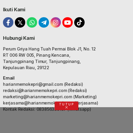
Ikuti Kami
Hubungi Kami
Perum Griya Hang Tuah Permai Blok J1, No. 12
RT 006 RW 005, Pinang Kencana,
Tanjungpinang Timur, Tanjungpinang,
Kepulauan Riau, 29122
Email
harianmemokepri@gmail.com
(Redaksi)
redaksi@harianmemokepri.com
(Redaksi)
marketing@harianmemokepri.com
(Marketing)
kerjasama@harianmemokepri.com
(Kerjasama)
TUTUP
Kontak Redaksi: 083856335187 (Whatsapp)