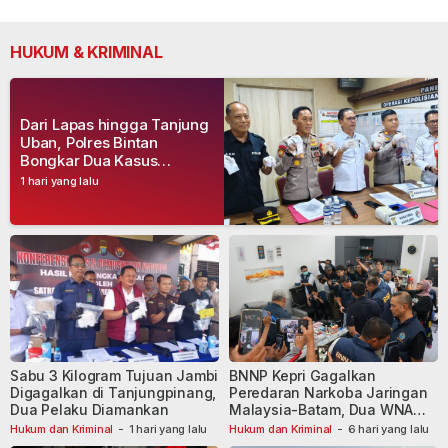
HUKUM & KRIMINAL
Dari Lapas hingga Tanjung
Uban, Polres Bintan
Bongkar Dua Kasus
Narkoba, Empat Tersangka
1 hari yang lalu
Dibekuk
Sabu 3 Kilogram Tujuan Jambi
BNNP Kepri Gagalkan
Digagalkan di Tanjungpinang,
Peredaran Narkoba Jaringan
Dua Pelaku Diamankan
Malaysia-Batam, Dua WNA
Masih Diburu
Hukum dan Kriminal
-
1 hari yang lalu
Hukum dan Kriminal
-
6 hari yang lalu