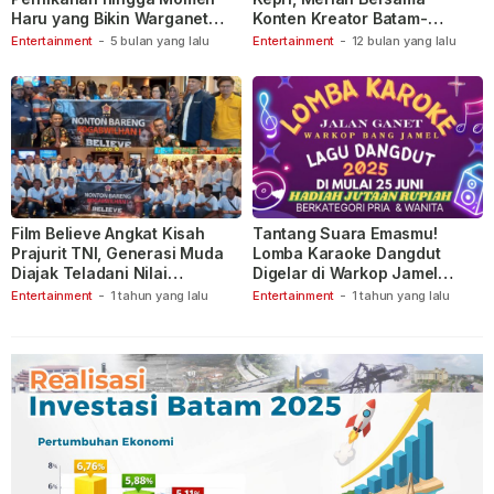
Haru yang Bikin Warganet
Konten Kreator Batam-
Berspekulasi
Tanjungpinang
Entertainment
-
5 bulan yang lalu
Entertainment
-
12 bulan yang lalu
Film Believe Angkat Kisah
Tantang Suara Emasmu!
Prajurit TNI, Generasi Muda
Lomba Karaoke Dangdut
Diajak Teladani Nilai
Digelar di Warkop Jamel
Keberanian
Ganet
Entertainment
-
1 tahun yang lalu
Entertainment
-
1 tahun yang lalu