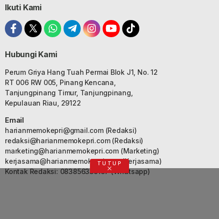
Ikuti Kami
Hubungi Kami
Perum Griya Hang Tuah Permai Blok J1, No. 12
RT 006 RW 005, Pinang Kencana,
Tanjungpinang Timur, Tanjungpinang,
Kepulauan Riau, 29122
Email
harianmemokepri@gmail.com
(Redaksi)
redaksi@harianmemokepri.com
(Redaksi)
marketing@harianmemokepri.com
(Marketing)
kerjasama@harianmemokepri.com
(Kerjasama)
TUTUP
Kontak Redaksi: 083856335187 (Whatsapp)