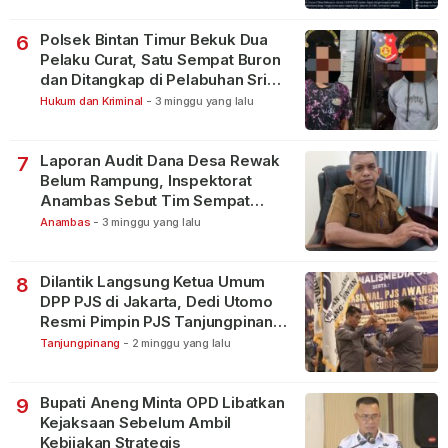
Polsek Bintan Timur Bekuk Dua
6
Pelaku Curat, Satu Sempat Buron
dan Ditangkap di Pelabuhan Sri
Bintan Pura
Hukum dan Kriminal
-
3 minggu yang lalu
Laporan Audit Dana Desa Rewak
7
Belum Rampung, Inspektorat
Anambas Sebut Tim Sempat
Terbagi Tangani Kasus Lain
Anambas
-
3 minggu yang lalu
Dilantik Langsung Ketua Umum
8
DPP PJS di Jakarta, Dedi Utomo
Resmi Pimpin PJS Tanjungpinang-
Bintan
Tanjungpinang
-
2 minggu yang lalu
Bupati Aneng Minta OPD Libatkan
9
Kejaksaan Sebelum Ambil
Kebijakan Strategis