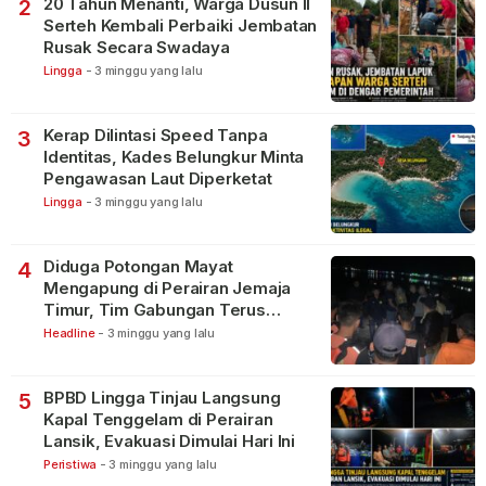
20 Tahun Menanti, Warga Dusun II
2
Serteh Kembali Perbaiki Jembatan
Rusak Secara Swadaya
Lingga
-
3 minggu yang lalu
Kerap Dilintasi Speed Tanpa
3
Identitas, Kades Belungkur Minta
Pengawasan Laut Diperketat
Lingga
-
3 minggu yang lalu
Diduga Potongan Mayat
4
Mengapung di Perairan Jemaja
Timur, Tim Gabungan Terus
Lakukan Pencarian
Headline
-
3 minggu yang lalu
BPBD Lingga Tinjau Langsung
5
Kapal Tenggelam di Perairan
Lansik, Evakuasi Dimulai Hari Ini
Peristiwa
-
3 minggu yang lalu