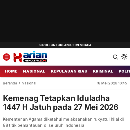
HOME
NASIONAL
KEPULAUAN RIAU
KRIMINAL
POLI
Beranda
Nasional
18 Mei 2026 10:45
Kemenag Tetapkan Iduladha
1447 H Jatuh pada 27 Mei 2026
Kementerian Agama diketahui melaksanakan rukyatul hilal di
88 titik pemantauan di seluruh Indonesia.