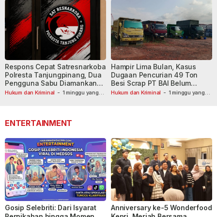
Respons Cepat Satresnarkoba
Hampir Lima Bulan, Kasus
Polresta Tanjungpinang, Dua
Dugaan Pencurian 49 Ton
Pengguna Sabu Diamankan
Besi Scrap PT BAI Belum
Usai Dilaporkan ke Call Center
Tetapkan Tersangka
Hukum dan Kriminal
-
1 minggu yang
Hukum dan Kriminal
-
1 minggu yang
lalu
110
lalu
ENTERTAINMENT
Gosip Selebriti: Dari Isyarat
Anniversary ke-5 Wonderfood
Pernikahan hingga Momen
Kepri, Meriah Bersama