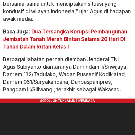
bersama-sama untuk menciptakan situasi yang
kondusif di wilayah Indonesia,” ujar Agus di hadapan
awak media.
Baca Juga:
Dua Tersangka Korupsi Pembangunan
Jembatan Tanah Merah Bintan Selama 20 Hari Di
Tahan Dalam Rutan Kelas I
Berbagai jabatan pernah diemban Jenderal TNI
Agus Subiyanto diantaranya Danrindam II/Sriwijaya,
Danrem 132/Tadulako, Wadan Pussenif Kodiklatad,
Danrem 061/Suryakancana, Danpaspampres,
Pangdam III/Siliwangi, terakhir sebagai Wakasad.