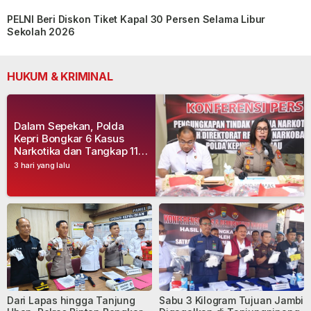
PELNI Beri Diskon Tiket Kapal 30 Persen Selama Libur
Sekolah 2026
HUKUM & KRIMINAL
Dalam Sepekan, Polda
Kepri Bongkar 6 Kasus
Narkotika dan Tangkap 11
Tersangka
3 hari yang lalu
Dari Lapas hingga Tanjung
Sabu 3 Kilogram Tujuan Jambi