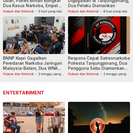
Uban, Polres Bintan Bongkar
Digagalkan di Tanjungpinang,
Dua Kasus Narkoba, Empat
Dua Pelaku Diamankan
Tersangka Dibekuk
Hukum dan Kriminal
-
5 hari yang lalu
Hukum dan Kriminal
-
6 hari yang lalu
BNNP Kepri Gagalkan
Respons Cepat Satresnarkoba
Peredaran Narkoba Jaringan
Polresta Tanjungpinang, Dua
Malaysia-Batam, Dua WNA
Pengguna Sabu Diamankan
Masih Diburu
Usai Dilaporkan ke Call Center
Hukum dan Kriminal
-
2 minggu yang
Hukum dan Kriminal
-
2 minggu yang
lalu
lalu
110
ENTERTAINMENT