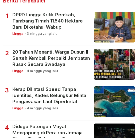
Berita Terpopuler
DPRD Lingga Kritik Pemkab,
1
Tambang Timah 11.540 Hektare
Baru Diketahui Wabup
Lingga
-
3 minggu yang lalu
20 Tahun Menanti, Warga Dusun II
2
Serteh Kembali Perbaiki Jembatan
Rusak Secara Swadaya
Lingga
-
4 minggu yang lalu
Kerap Dilintasi Speed Tanpa
3
Identitas, Kades Belungkur Minta
Pengawasan Laut Diperketat
Lingga
-
4 minggu yang lalu
Diduga Potongan Mayat
4
Mengapung di Perairan Jemaja