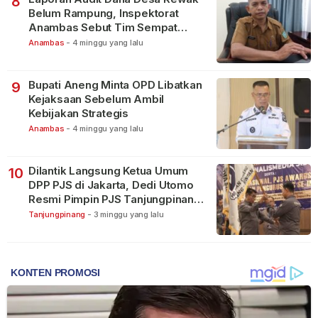
8
Belum Rampung, Inspektorat
Anambas Sebut Tim Sempat
Terbagi Tangani Kasus Lain
Anambas
-
4 minggu yang lalu
Bupati Aneng Minta OPD Libatkan
9
Kejaksaan Sebelum Ambil
Kebijakan Strategis
Anambas
-
4 minggu yang lalu
Dilantik Langsung Ketua Umum
10
DPP PJS di Jakarta, Dedi Utomo
Resmi Pimpin PJS Tanjungpinang-
Bintan
Tanjungpinang
-
3 minggu yang lalu