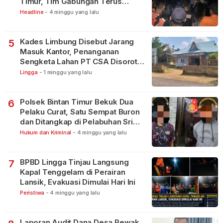
Timur, Tim Gabungan Terus
Lakukan Pencarian
Headline
-
4 minggu yang lalu
Kades Limbung Disebut Jarang
5
Masuk Kantor, Penanganan
Sengketa Lahan PT CSA Disorot
Warga
Lingga
-
1 minggu yang lalu
Polsek Bintan Timur Bekuk Dua
6
Pelaku Curat, Satu Sempat Buron
dan Ditangkap di Pelabuhan Sri
Bintan Pura
Hukum dan Kriminal
-
4 minggu yang lalu
BPBD Lingga Tinjau Langsung
7
Kapal Tenggelam di Perairan
Lansik, Evakuasi Dimulai Hari Ini
Peristiwa
-
4 minggu yang lalu
Laporan Audit Dana Desa Rewak