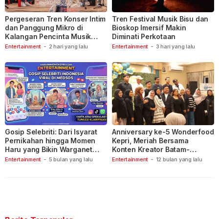
Pergeseran Tren Konser Intim
Tren Festival Musik Bisu dan
dan Panggung Mikro di
Bioskop Imersif Makin
Kalangan Pencinta Musik
Diminati Perkotaan
Indonesia
Entertainment
-
2 hari yang lalu
Entertainment
-
3 hari yang lalu
Gosip Selebriti: Dari Isyarat
Anniversary ke-5 Wonderfood
Pernikahan hingga Momen
Kepri, Meriah Bersama
Haru yang Bikin Warganet
Konten Kreator Batam-
Berspekulasi
Tanjungpinang
Entertainment
-
5 bulan yang lalu
Entertainment
-
12 bulan yang lalu