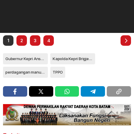
1
2
3
4
Gubernur Kepri Ansar Ahmad
Kapolda Kepri Brigjen Pol Asep Safrudin
perdagangan manusia
TPPO