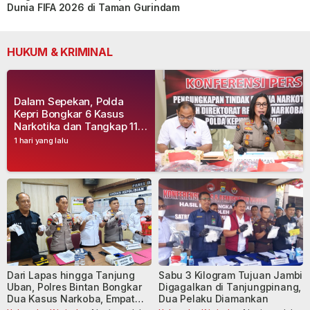
Dunia FIFA 2026 di Taman Gurindam
HUKUM & KRIMINAL
Dalam Sepekan, Polda
Kepri Bongkar 6 Kasus
Narkotika dan Tangkap 11
Tersangka
1 hari yang lalu
Dari Lapas hingga Tanjung
Sabu 3 Kilogram Tujuan Jambi
Uban, Polres Bintan Bongkar
Digagalkan di Tanjungpinang,
Dua Kasus Narkoba, Empat
Dua Pelaku Diamankan