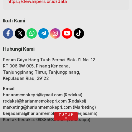
https://dewanpers.or.id/data
Ikuti Kami
Hubungi Kami
Perum Griya Hang Tuah Permai Blok J1, No. 12
RT 006 RW 005, Pinang Kencana,
Tanjungpinang Timur, Tanjungpinang,
Kepulauan Riau, 29122
Email
harianmemokepri@gmail.com
(Redaksi)
redaksi@harianmemokepri.com
(Redaksi)
marketing@harianmemokepri.com
(Marketing)
kerjasama@harianmemokepri.com
(Kerjasama)
TUTUP
Kontak Redaksi: 083856335187 (Whatsapp)