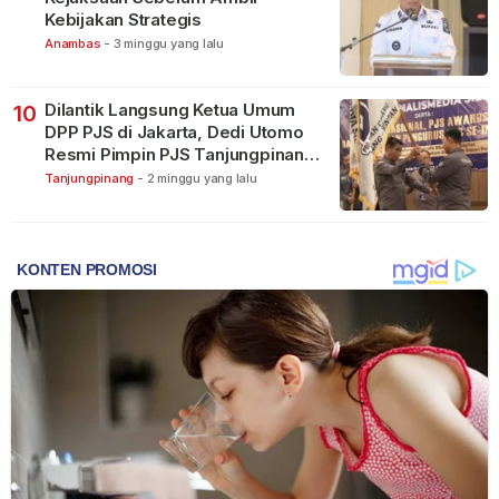
Kebijakan Strategis
Anambas
-
3 minggu yang lalu
Dilantik Langsung Ketua Umum
10
DPP PJS di Jakarta, Dedi Utomo
Resmi Pimpin PJS Tanjungpinang-
Bintan
Tanjungpinang
-
2 minggu yang lalu