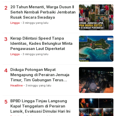
20 Tahun Menanti, Warga Dusun II
2
Serteh Kembali Perbaiki Jembatan
Rusak Secara Swadaya
Lingga
-
3 minggu yang lalu
Kerap Dilintasi Speed Tanpa
3
Identitas, Kades Belungkur Minta
Pengawasan Laut Diperketat
Lingga
-
3 minggu yang lalu
Diduga Potongan Mayat
4
Mengapung di Perairan Jemaja
Timur, Tim Gabungan Terus
Lakukan Pencarian
Headline
-
3 minggu yang lalu
BPBD Lingga Tinjau Langsung
5
Kapal Tenggelam di Perairan
Lansik, Evakuasi Dimulai Hari Ini