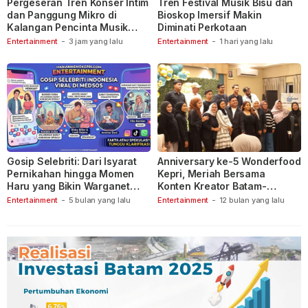
Pergeseran Tren Konser Intim
Tren Festival Musik Bisu dan
dan Panggung Mikro di
Bioskop Imersif Makin
Kalangan Pencinta Musik
Diminati Perkotaan
Indonesia
Entertainment
-
3 jam yang lalu
Entertainment
-
1 hari yang lalu
Gosip Selebriti: Dari Isyarat
Anniversary ke-5 Wonderfood
Pernikahan hingga Momen
Kepri, Meriah Bersama
Haru yang Bikin Warganet
Konten Kreator Batam-
Berspekulasi
Tanjungpinang
Entertainment
-
5 bulan yang lalu
Entertainment
-
12 bulan yang lalu