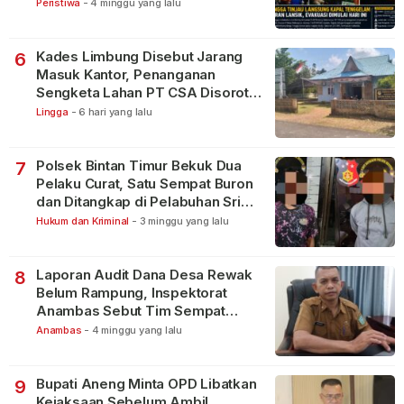
Peristiwa
-
4 minggu yang lalu
Kades Limbung Disebut Jarang
6
Masuk Kantor, Penanganan
Sengketa Lahan PT CSA Disorot
Warga
Lingga
-
6 hari yang lalu
Polsek Bintan Timur Bekuk Dua
7
Pelaku Curat, Satu Sempat Buron
dan Ditangkap di Pelabuhan Sri
Bintan Pura
Hukum dan Kriminal
-
3 minggu yang lalu
Laporan Audit Dana Desa Rewak
8
Belum Rampung, Inspektorat
Anambas Sebut Tim Sempat
Terbagi Tangani Kasus Lain
Anambas
-
4 minggu yang lalu
Bupati Aneng Minta OPD Libatkan
9
Kejaksaan Sebelum Ambil