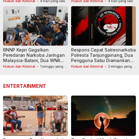
Tersangka Dibekuk
Hukum dan Kriminal
-
4 hari yang lalu
Hukum dan Kriminal
-
4 hari yang lalu
BNNP Kepri Gagalkan
Respons Cepat Satresnarkoba
Peredaran Narkoba Jaringan
Polresta Tanjungpinang, Dua
Malaysia-Batam, Dua WNA
Pengguna Sabu Diamankan
Masih Diburu
Usai Dilaporkan ke Call Center
Hukum dan Kriminal
-
1 minggu yang
Hukum dan Kriminal
-
2 minggu yang
lalu
lalu
110
ENTERTAINMENT