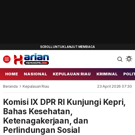
HOME
NASIONAL
KEPULAUAN RIAU
KRIMINAL
POLI
Beranda
Kepulauan Riau
23 April 2026 07:30
Komisi IX DPR RI Kunjungi Kepri,
Bahas Kesehatan,
Ketenagakerjaan, dan
Perlindungan Sosial