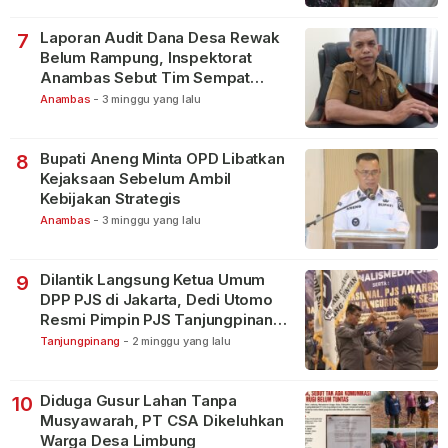
Laporan Audit Dana Desa Rewak
7
Belum Rampung, Inspektorat
Anambas Sebut Tim Sempat
Terbagi Tangani Kasus Lain
Anambas
-
3 minggu yang lalu
Bupati Aneng Minta OPD Libatkan
8
Kejaksaan Sebelum Ambil
Kebijakan Strategis
Anambas
-
3 minggu yang lalu
Dilantik Langsung Ketua Umum
9
DPP PJS di Jakarta, Dedi Utomo
Resmi Pimpin PJS Tanjungpinang-
Bintan
Tanjungpinang
-
2 minggu yang lalu
Diduga Gusur Lahan Tanpa
10
Musyawarah, PT CSA Dikeluhkan
Warga Desa Limbung