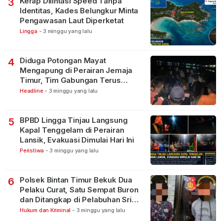
Kerap Dilintasi Speed Tanpa
3
Identitas, Kades Belungkur Minta
Pengawasan Laut Diperketat
Lingga
-
3 minggu yang lalu
Diduga Potongan Mayat
4
Mengapung di Perairan Jemaja
Timur, Tim Gabungan Terus
Lakukan Pencarian
Headline
-
3 minggu yang lalu
BPBD Lingga Tinjau Langsung
5
Kapal Tenggelam di Perairan
Lansik, Evakuasi Dimulai Hari Ini
Peristiwa
-
3 minggu yang lalu
Polsek Bintan Timur Bekuk Dua
6
Pelaku Curat, Satu Sempat Buron
dan Ditangkap di Pelabuhan Sri
Bintan Pura
Hukum dan Kriminal
-
3 minggu yang lalu