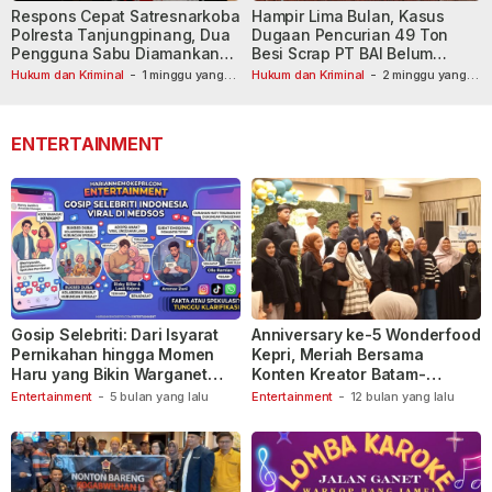
Respons Cepat Satresnarkoba
Hampir Lima Bulan, Kasus
Polresta Tanjungpinang, Dua
Dugaan Pencurian 49 Ton
Pengguna Sabu Diamankan
Besi Scrap PT BAI Belum
Usai Dilaporkan ke Call Center
Tetapkan Tersangka
Hukum dan Kriminal
-
1 minggu yang
Hukum dan Kriminal
-
2 minggu yang
lalu
110
lalu
ENTERTAINMENT
Gosip Selebriti: Dari Isyarat
Anniversary ke-5 Wonderfood
Pernikahan hingga Momen
Kepri, Meriah Bersama
Haru yang Bikin Warganet
Konten Kreator Batam-
Berspekulasi
Tanjungpinang
Entertainment
-
5 bulan yang lalu
Entertainment
-
12 bulan yang lalu