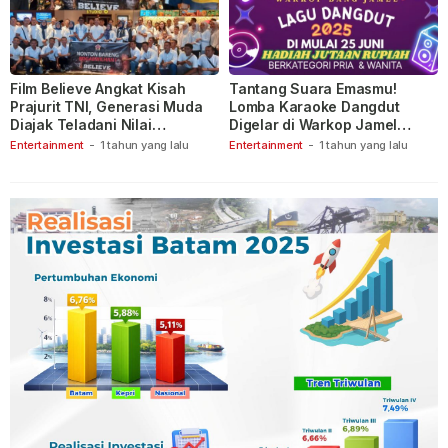
Film Believe Angkat Kisah
Tantang Suara Emasmu!
Prajurit TNI, Generasi Muda
Lomba Karaoke Dangdut
Diajak Teladani Nilai
Digelar di Warkop Jamel
Keberanian
Ganet
Entertainment
-
1 tahun yang lalu
Entertainment
-
1 tahun yang lalu