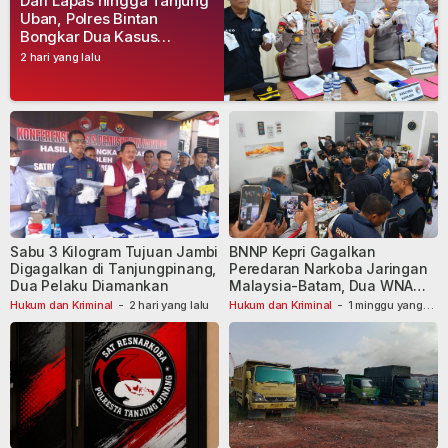
Dari Lapas hingga Tanjung
Uban, Polres Bintan
Bongkar Dua Kasus
Narkoba, Empat Tersangka
2 hari yang lalu
Dibekuk
Sabu 3 Kilogram Tujuan Jambi
BNNP Kepri Gagalkan
Digagalkan di Tanjungpinang,
Peredaran Narkoba Jaringan
Dua Pelaku Diamankan
Malaysia-Batam, Dua WNA
Masih Diburu
Hukum dan Kriminal
-
2 hari yang lalu
Hukum dan Kriminal
-
1 minggu yang
lalu