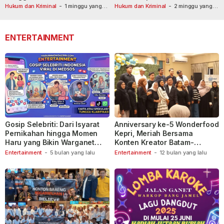
Usai Dilaporkan ke Call Center
Tetapkan Tersangka
Hukum dan Kriminal
-
1 minggu yang
Hukum dan Kriminal
-
2 minggu yang
lalu
110
lalu
ENTERTAINMENT
Gosip Selebriti: Dari Isyarat
Anniversary ke-5 Wonderfood
Pernikahan hingga Momen
Kepri, Meriah Bersama
Haru yang Bikin Warganet
Konten Kreator Batam-
Berspekulasi
Tanjungpinang
Entertainment
-
5 bulan yang lalu
Entertainment
-
12 bulan yang lalu