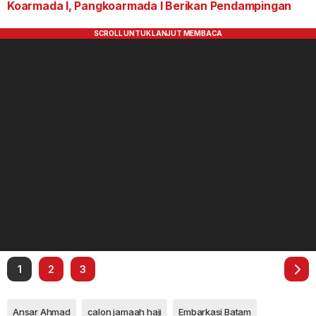
Koarmada I, Pangkoarmada I Berikan Pendampingan
1
2
3
Ansar Ahmad
calon jamaah haji
Embarkasi Batam