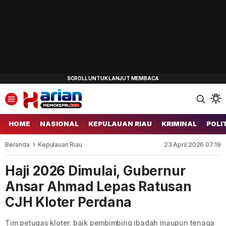
HOME
NASIONAL
KEPULAUAN RIAU
KRIMINAL
POLI
Beranda
Kepulauan Riau
23 April 2026 07:19
Haji 2026 Dimulai, Gubernur
Ansar Ahmad Lepas Ratusan
CJH Kloter Perdana
Tim petugas kloter, baik pembimbing ibadah maupun tenaga