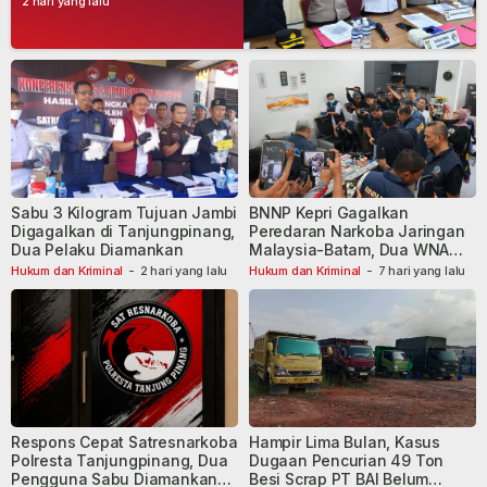
2 hari yang lalu
Dibekuk
Sabu 3 Kilogram Tujuan Jambi
BNNP Kepri Gagalkan
Digagalkan di Tanjungpinang,
Peredaran Narkoba Jaringan
Dua Pelaku Diamankan
Malaysia-Batam, Dua WNA
Masih Diburu
Hukum dan Kriminal
-
2 hari yang lalu
Hukum dan Kriminal
-
7 hari yang lalu
Respons Cepat Satresnarkoba
Hampir Lima Bulan, Kasus
Polresta Tanjungpinang, Dua
Dugaan Pencurian 49 Ton
Pengguna Sabu Diamankan
Besi Scrap PT BAI Belum