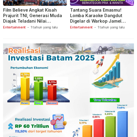
Film Believe Angkat Kisah
Tantang Suara Emasmu!
Prajurit TNI, Generasi Muda
Lomba Karaoke Dangdut
Diajak Teladani Nilai
Digelar di Warkop Jamel
Keberanian
Ganet
Entertainment
-
1 tahun yang lalu
Entertainment
-
1 tahun yang lalu