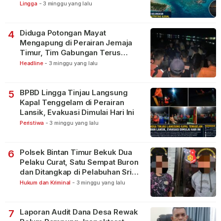
Lingga
-
3 minggu yang lalu
Diduga Potongan Mayat
4
Mengapung di Perairan Jemaja
Timur, Tim Gabungan Terus
Lakukan Pencarian
Headline
-
3 minggu yang lalu
BPBD Lingga Tinjau Langsung
5
Kapal Tenggelam di Perairan
Lansik, Evakuasi Dimulai Hari Ini
Peristiwa
-
3 minggu yang lalu
Polsek Bintan Timur Bekuk Dua
6
Pelaku Curat, Satu Sempat Buron
dan Ditangkap di Pelabuhan Sri
Bintan Pura
Hukum dan Kriminal
-
3 minggu yang lalu
Laporan Audit Dana Desa Rewak
7