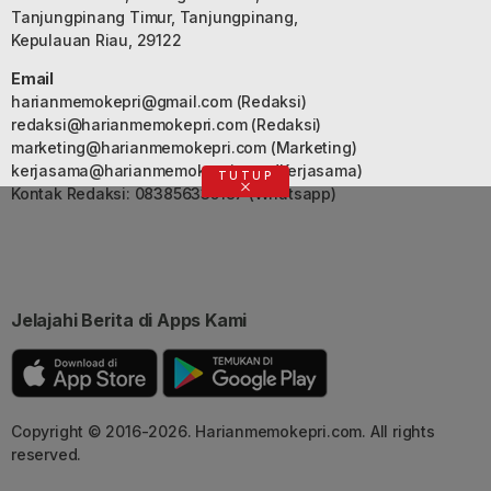
Tanjungpinang Timur, Tanjungpinang,
Kepulauan Riau, 29122
Email
harianmemokepri@gmail.com
(Redaksi)
redaksi@harianmemokepri.com
(Redaksi)
marketing@harianmemokepri.com
(Marketing)
kerjasama@harianmemokepri.com
(Kerjasama)
TUTUP
Kontak Redaksi: 083856335187 (Whatsapp)
Jelajahi Berita di Apps Kami
Copyright © 2016-2026. Harianmemokepri.com. All rights
reserved.