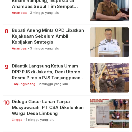
Belum Rampung, Inspektorat
Anambas Sebut Tim Sempat
Terbagi Tangani Kasus Lain
Anambas
-
3 minggu yang lalu
Bupati Aneng Minta OPD Libatkan
8
Kejaksaan Sebelum Ambil
Kebijakan Strategis
Anambas
-
3 minggu yang lalu
Dilantik Langsung Ketua Umum
9
DPP PJS di Jakarta, Dedi Utomo
Resmi Pimpin PJS Tanjungpinang-
Bintan
Tanjungpinang
-
2 minggu yang lalu
Diduga Gusur Lahan Tanpa
10
Musyawarah, PT CSA Dikeluhkan
Warga Desa Limbung
Lingga
-
1 minggu yang lalu