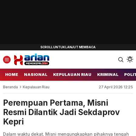
HOME
NASIONAL
KEPULAUAN RIAU
KRIMINAL
POLI
Beranda
Kepulauan Riau
27 April 2026 12:25
Perempuan Pertama, Misni
Resmi Dilantik Jadi Sekdaprov
Kepri
Dalam waktu dekat, Misni mengungkapkan pihaknya tengah