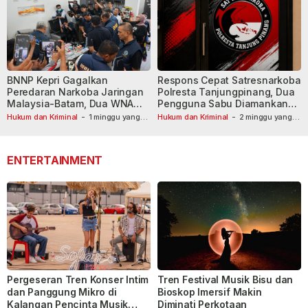
BNNP Kepri Gagalkan
Respons Cepat Satresnarkoba
Peredaran Narkoba Jaringan
Polresta Tanjungpinang, Dua
Malaysia-Batam, Dua WNA
Pengguna Sabu Diamankan
Masih Diburu
Usai Dilaporkan ke Call Center
Hukum dan Kriminal
-
1 minggu yang
Hukum dan Kriminal
-
2 minggu yang
lalu
lalu
110
ENTERTAINMENT
Pergeseran Tren Konser Intim
Tren Festival Musik Bisu dan
dan Panggung Mikro di
Bioskop Imersif Makin
Kalangan Pencinta Musik
Diminati Perkotaan