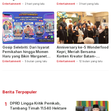
Indonesia
Entertainment
-
2 hari yang lalu
Entertainment
-
3 hari yang lalu
Gosip Selebriti: Dari Isyarat
Anniversary ke-5 Wonderfood
Pernikahan hingga Momen
Kepri, Meriah Bersama
Haru yang Bikin Warganet
Konten Kreator Batam-
Berspekulasi
Tanjungpinang
Entertainment
-
5 bulan yang lalu
Entertainment
-
12 bulan yang lalu
Berita Terpopuler
DPRD Lingga Kritik Pemkab,
1
Tambang Timah 11.540 Hektare