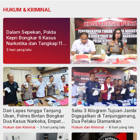
HUKUM & KRIMINAL
Dalam Sepekan, Polda
Kepri Bongkar 6 Kasus
Narkotika dan Tangkap 11
Tersangka
3 hari yang lalu
Dari Lapas hingga Tanjung
Sabu 3 Kilogram Tujuan Jambi
Uban, Polres Bintan Bongkar
Digagalkan di Tanjungpinang,
Dua Kasus Narkoba, Empat
Dua Pelaku Diamankan
Tersangka Dibekuk
Hukum dan Kriminal
-
5 hari yang lalu
Hukum dan Kriminal
-
6 hari yang lalu