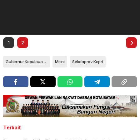
1
2
Gubernur Kepulauan Riau Ansar Ahmad
Misni
Sekdaprov Kepri
Terkait