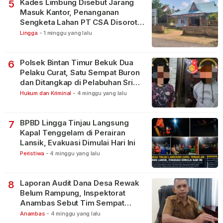
Kades Limbung Disebut Jarang
5
Masuk Kantor, Penanganan
Sengketa Lahan PT CSA Disorot
Warga
Lingga
-
1 minggu yang lalu
Polsek Bintan Timur Bekuk Dua
6
Pelaku Curat, Satu Sempat Buron
dan Ditangkap di Pelabuhan Sri
Bintan Pura
Hukum dan Kriminal
-
4 minggu yang lalu
BPBD Lingga Tinjau Langsung
7
Kapal Tenggelam di Perairan
Lansik, Evakuasi Dimulai Hari Ini
Peristiwa
-
4 minggu yang lalu
Laporan Audit Dana Desa Rewak
8
Belum Rampung, Inspektorat
Anambas Sebut Tim Sempat
Terbagi Tangani Kasus Lain
Anambas
-
4 minggu yang lalu