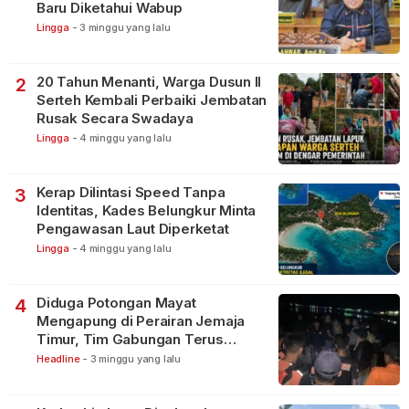
Baru Diketahui Wabup
Lingga
-
3 minggu yang lalu
20 Tahun Menanti, Warga Dusun II
2
Serteh Kembali Perbaiki Jembatan
Rusak Secara Swadaya
Lingga
-
4 minggu yang lalu
Kerap Dilintasi Speed Tanpa
3
Identitas, Kades Belungkur Minta
Pengawasan Laut Diperketat
Lingga
-
4 minggu yang lalu
Diduga Potongan Mayat
4
Mengapung di Perairan Jemaja
Timur, Tim Gabungan Terus
Lakukan Pencarian
Headline
-
3 minggu yang lalu