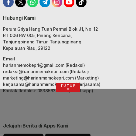
Hubungi Kami
Perum Griya Hang Tuah Permai Blok J1, No. 12
RT 006 RW 005, Pinang Kencana,
Tanjungpinang Timur, Tanjungpinang,
Kepulauan Riau, 29122
Email
harianmemokepri@gmail.com
(Redaksi)
redaksi@harianmemokepri.com
(Redaksi)
marketing@harianmemokepri.com
(Marketing)
kerjasama@harianmemokepri.com
(Kerjasama)
TUTUP
Kontak Redaksi: 083856335187 (Whatsapp)
Jelajahi Berita di Apps Kami