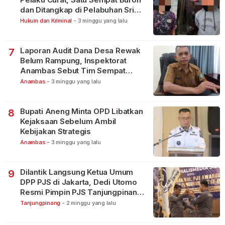
dan Ditangkap di Pelabuhan Sri
Bintan Pura
Hukum dan Kriminal
-
3 minggu yang lalu
Laporan Audit Dana Desa Rewak
7
Belum Rampung, Inspektorat
Anambas Sebut Tim Sempat
Terbagi Tangani Kasus Lain
Anambas
-
3 minggu yang lalu
Bupati Aneng Minta OPD Libatkan
8
Kejaksaan Sebelum Ambil
Kebijakan Strategis
Anambas
-
3 minggu yang lalu
Dilantik Langsung Ketua Umum
9
DPP PJS di Jakarta, Dedi Utomo
Resmi Pimpin PJS Tanjungpinang-
Bintan
Tanjungpinang
-
2 minggu yang lalu