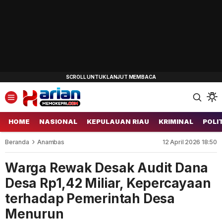
HOME
NASIONAL
KEPULAUAN RIAU
KRIMINAL
POLI
Beranda
Anambas
12 April 2026 18:50
Warga Rewak Desak Audit Dana
Desa Rp1,42 Miliar, Kepercayaan
terhadap Pemerintah Desa
Menurun