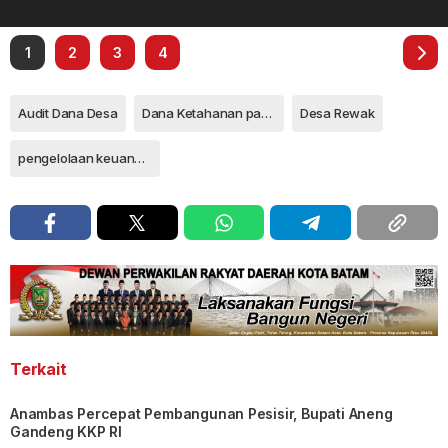
1
2
3
4
Audit Dana Desa
Dana Ketahanan pangan
Desa Rewak
pengelolaan keuangan desa
Terkait
Anambas Percepat Pembangunan Pesisir, Bupati Aneng
Gandeng KKP RI