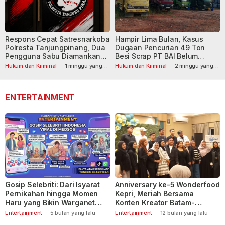
Respons Cepat Satresnarkoba
Hampir Lima Bulan, Kasus
Polresta Tanjungpinang, Dua
Dugaan Pencurian 49 Ton
Pengguna Sabu Diamankan
Besi Scrap PT BAI Belum
Usai Dilaporkan ke Call Center
Tetapkan Tersangka
Hukum dan Kriminal
-
1 minggu yang
Hukum dan Kriminal
-
2 minggu yang
lalu
110
lalu
ENTERTAINMENT
Gosip Selebriti: Dari Isyarat
Anniversary ke-5 Wonderfood
Pernikahan hingga Momen
Kepri, Meriah Bersama
Haru yang Bikin Warganet
Konten Kreator Batam-
Berspekulasi
Tanjungpinang
Entertainment
-
5 bulan yang lalu
Entertainment
-
12 bulan yang lalu