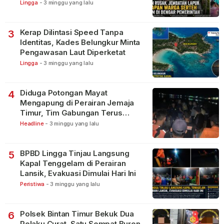
Lingga
-
3 minggu yang lalu
Kerap Dilintasi Speed Tanpa
3
Identitas, Kades Belungkur Minta
Pengawasan Laut Diperketat
Lingga
-
3 minggu yang lalu
Diduga Potongan Mayat
4
Mengapung di Perairan Jemaja
Timur, Tim Gabungan Terus
Lakukan Pencarian
Headline
-
3 minggu yang lalu
BPBD Lingga Tinjau Langsung
5
Kapal Tenggelam di Perairan
Lansik, Evakuasi Dimulai Hari Ini
Peristiwa
-
3 minggu yang lalu
Polsek Bintan Timur Bekuk Dua
6
Pelaku Curat, Satu Sempat Buron