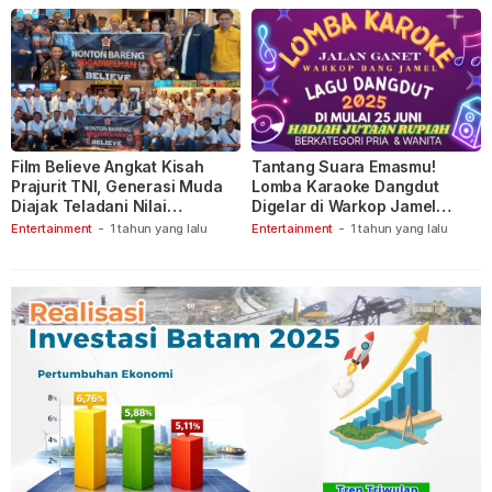
Film Believe Angkat Kisah
Tantang Suara Emasmu!
Prajurit TNI, Generasi Muda
Lomba Karaoke Dangdut
Diajak Teladani Nilai
Digelar di Warkop Jamel
Keberanian
Ganet
Entertainment
-
1 tahun yang lalu
Entertainment
-
1 tahun yang lalu