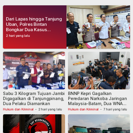
Dari Lapas hingga Tanjung
Uban, Polres Bintan
Bongkar Dua Kasus
Narkoba, Empat Tersangka
2 hari yang lalu
Dibekuk
Sabu 3 Kilogram Tujuan Jambi
BNNP Kepri Gagalkan
Digagalkan di Tanjungpinang,
Peredaran Narkoba Jaringan
Dua Pelaku Diamankan
Malaysia-Batam, Dua WNA
Masih Diburu
Hukum dan Kriminal
-
2 hari yang lalu
Hukum dan Kriminal
-
7 hari yang lalu