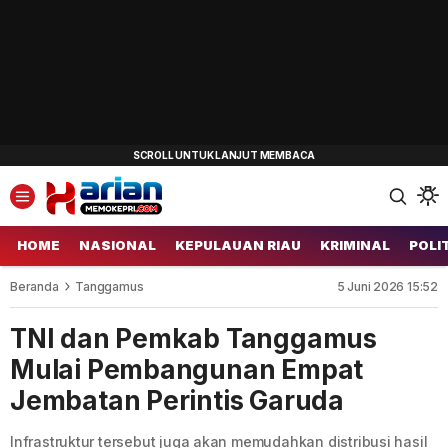
HOME
NASIONAL
KEPULAUAN RIAU
KRIMINAL
POLI
Beranda
Tanggamus
5 Juni 2026 15:52
TNI dan Pemkab Tanggamus
Mulai Pembangunan Empat
Jembatan Perintis Garuda
Infrastruktur tersebut juga akan memudahkan distribusi hasil