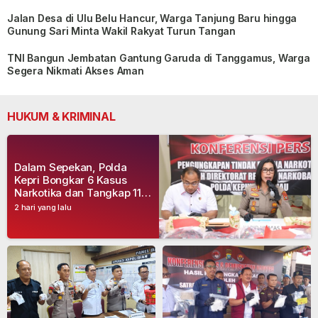
Jalan Desa di Ulu Belu Hancur, Warga Tanjung Baru hingga
Gunung Sari Minta Wakil Rakyat Turun Tangan
TNI Bangun Jembatan Gantung Garuda di Tanggamus, Warga
Segera Nikmati Akses Aman
HUKUM & KRIMINAL
Dalam Sepekan, Polda
Kepri Bongkar 6 Kasus
Narkotika dan Tangkap 11
Tersangka
2 hari yang lalu