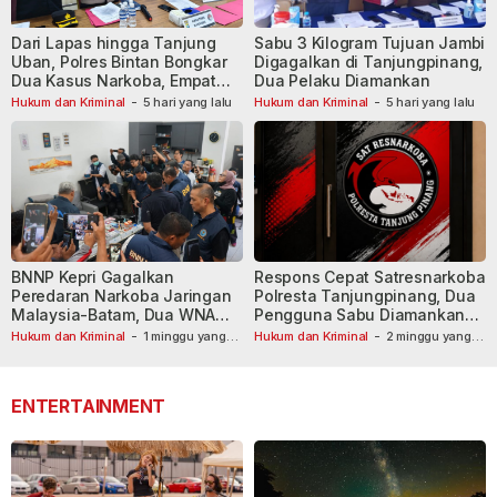
Dari Lapas hingga Tanjung
Sabu 3 Kilogram Tujuan Jambi
Uban, Polres Bintan Bongkar
Digagalkan di Tanjungpinang,
Dua Kasus Narkoba, Empat
Dua Pelaku Diamankan
Tersangka Dibekuk
Hukum dan Kriminal
-
5 hari yang lalu
Hukum dan Kriminal
-
5 hari yang lalu
BNNP Kepri Gagalkan
Respons Cepat Satresnarkoba
Peredaran Narkoba Jaringan
Polresta Tanjungpinang, Dua
Malaysia-Batam, Dua WNA
Pengguna Sabu Diamankan
Masih Diburu
Usai Dilaporkan ke Call Center
Hukum dan Kriminal
-
1 minggu yang
Hukum dan Kriminal
-
2 minggu yang
lalu
lalu
110
ENTERTAINMENT