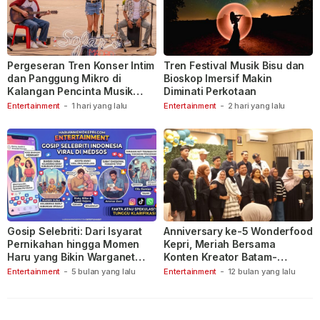
Pergeseran Tren Konser Intim
Tren Festival Musik Bisu dan
dan Panggung Mikro di
Bioskop Imersif Makin
Kalangan Pencinta Musik
Diminati Perkotaan
Indonesia
Entertainment
-
1 hari yang lalu
Entertainment
-
2 hari yang lalu
Gosip Selebriti: Dari Isyarat
Anniversary ke-5 Wonderfood
Pernikahan hingga Momen
Kepri, Meriah Bersama
Haru yang Bikin Warganet
Konten Kreator Batam-
Berspekulasi
Tanjungpinang
Entertainment
-
5 bulan yang lalu
Entertainment
-
12 bulan yang lalu