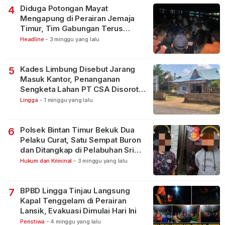
Diduga Potongan Mayat
4
Mengapung di Perairan Jemaja
Timur, Tim Gabungan Terus
Lakukan Pencarian
Headline
-
3 minggu yang lalu
Kades Limbung Disebut Jarang
5
Masuk Kantor, Penanganan
Sengketa Lahan PT CSA Disorot
Warga
Lingga
-
1 minggu yang lalu
Polsek Bintan Timur Bekuk Dua
6
Pelaku Curat, Satu Sempat Buron
dan Ditangkap di Pelabuhan Sri
Bintan Pura
Hukum dan Kriminal
-
3 minggu yang lalu
BPBD Lingga Tinjau Langsung
7
Kapal Tenggelam di Perairan
Lansik, Evakuasi Dimulai Hari Ini
Peristiwa
-
4 minggu yang lalu