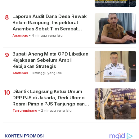
Laporan Audit Dana Desa Rewak
8
Belum Rampung, Inspektorat
Anambas Sebut Tim Sempat
Terbagi Tangani Kasus Lain
Anambas
-
4 minggu yang lalu
Bupati Aneng Minta OPD Libatkan
9
Kejaksaan Sebelum Ambil
Kebijakan Strategis
Anambas
-
3 minggu yang lalu
Dilantik Langsung Ketua Umum
10
DPP PJS di Jakarta, Dedi Utomo
Resmi Pimpin PJS Tanjungpinang-
Bintan
Tanjungpinang
-
2 minggu yang lalu