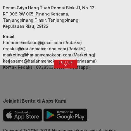
Perum Griya Hang Tuah Permai Blok J1, No. 12
RT 006 RW 005, Pinang Kencana,
Tanjungpinang Timur, Tanjungpinang,
Kepulauan Riau, 29122
Email
harianmemokepri@gmail.com
(Redaksi)
redaksi@harianmemokepri.com
(Redaksi)
marketing@harianmemokepri.com
(Marketing)
kerjasama@harianmemokepri.com
(Kerjasama)
TUTUP
Kontak Redaksi: 083856335187 (Whatsapp)
Jelajahi Berita di Apps Kami
Copyright © 2016-2026. Harianmemokepri.com. All rights