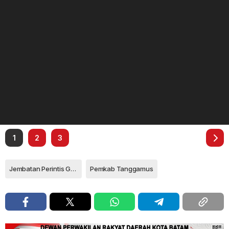
1
2
3
Jembatan Perintis Garuda
Pemkab Tanggamus