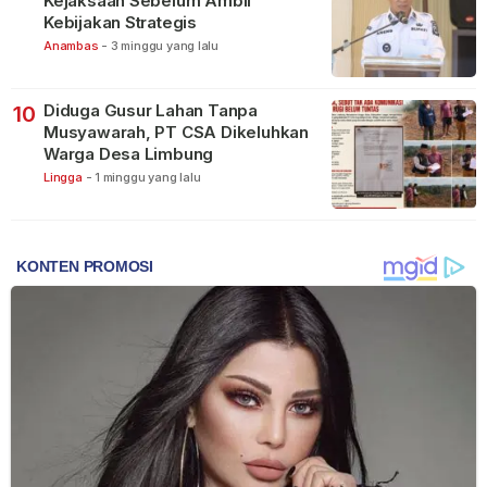
Kejaksaan Sebelum Ambil
Kebijakan Strategis
Anambas
-
3 minggu yang lalu
Diduga Gusur Lahan Tanpa
10
Musyawarah, PT CSA Dikeluhkan
Warga Desa Limbung
Lingga
-
1 minggu yang lalu