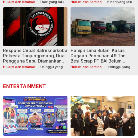
Masih Diburu
Hukum dan Kriminal
-
1 hari yang lalu
Hukum dan Kriminal
-
6 hari yang lalu
Respons Cepat Satresnarkoba
Hampir Lima Bulan, Kasus
Polresta Tanjungpinang, Dua
Dugaan Pencurian 49 Ton
Pengguna Sabu Diamankan
Besi Scrap PT BAI Belum
Usai Dilaporkan ke Call Center
Tetapkan Tersangka
Hukum dan Kriminal
-
1 minggu yang
Hukum dan Kriminal
-
1 minggu yang
lalu
110
lalu
ENTERTAINMENT