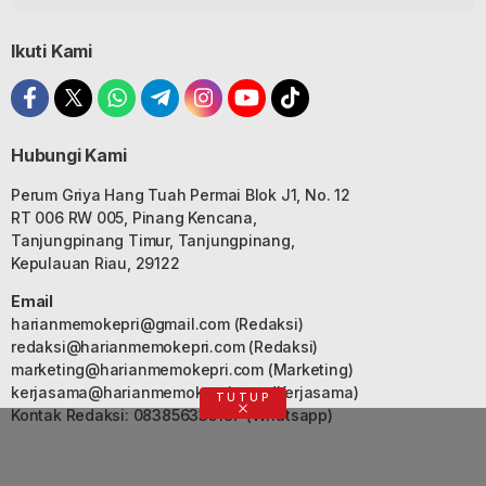
Ikuti Kami
Hubungi Kami
Perum Griya Hang Tuah Permai Blok J1, No. 12
RT 006 RW 005, Pinang Kencana,
Tanjungpinang Timur, Tanjungpinang,
Kepulauan Riau, 29122
Email
harianmemokepri@gmail.com
(Redaksi)
redaksi@harianmemokepri.com
(Redaksi)
marketing@harianmemokepri.com
(Marketing)
kerjasama@harianmemokepri.com
(Kerjasama)
TUTUP
Kontak Redaksi: 083856335187 (Whatsapp)