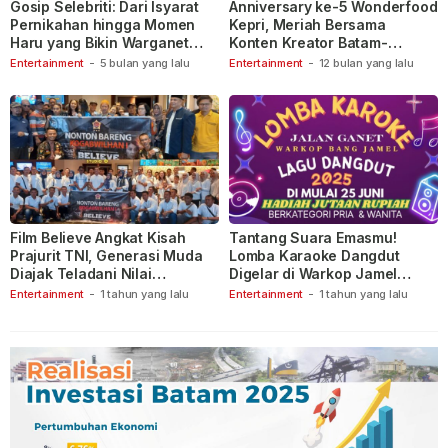
Gosip Selebriti: Dari Isyarat
Anniversary ke-5 Wonderfood
Pernikahan hingga Momen
Kepri, Meriah Bersama
Haru yang Bikin Warganet
Konten Kreator Batam-
Berspekulasi
Tanjungpinang
Entertainment
-
5 bulan yang lalu
Entertainment
-
12 bulan yang lalu
Film Believe Angkat Kisah
Tantang Suara Emasmu!
Prajurit TNI, Generasi Muda
Lomba Karaoke Dangdut
Diajak Teladani Nilai
Digelar di Warkop Jamel
Keberanian
Ganet
Entertainment
-
1 tahun yang lalu
Entertainment
-
1 tahun yang lalu