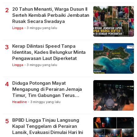
20 Tahun Menanti, Warga Dusun II
2
Serteh Kembali Perbaiki Jembatan
Rusak Secara Swadaya
Lingga
-
3 minggu yang lalu
Kerap Dilintasi Speed Tanpa
3
Identitas, Kades Belungkur Minta
Pengawasan Laut Diperketat
Lingga
-
3 minggu yang lalu
Diduga Potongan Mayat
4
Mengapung di Perairan Jemaja
Timur, Tim Gabungan Terus
Lakukan Pencarian
Headline
-
3 minggu yang lalu
BPBD Lingga Tinjau Langsung
5
Kapal Tenggelam di Perairan
Lansik, Evakuasi Dimulai Hari Ini