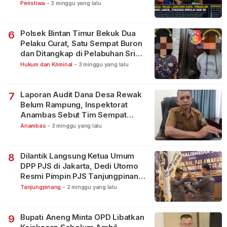
Peristiwa
-
3 minggu yang lalu
Polsek Bintan Timur Bekuk Dua
6
Pelaku Curat, Satu Sempat Buron
dan Ditangkap di Pelabuhan Sri
Bintan Pura
Hukum dan Kriminal
-
3 minggu yang lalu
Laporan Audit Dana Desa Rewak
7
Belum Rampung, Inspektorat
Anambas Sebut Tim Sempat
Terbagi Tangani Kasus Lain
Anambas
-
3 minggu yang lalu
Dilantik Langsung Ketua Umum
8
DPP PJS di Jakarta, Dedi Utomo
Resmi Pimpin PJS Tanjungpinang-
Bintan
Tanjungpinang
-
2 minggu yang lalu
Bupati Aneng Minta OPD Libatkan
9