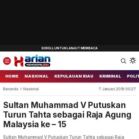
HOME
NASIONAL
KEPULAUAN RIAU
KRIMINAL
POLI
Beranda
Nasional
7 Januari 2019 00:27
Sultan Muhammad V Putuskan
Turun Tahta sebagai Raja Agung
Malaysia ke – 15
Sultan Muhammad V Putuskan Turun Tahta sebagai Raja