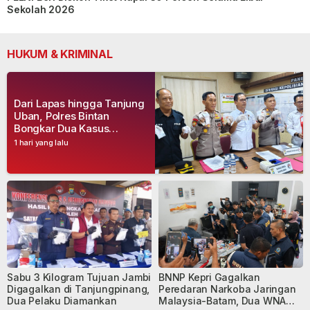
Sekolah 2026
HUKUM & KRIMINAL
Dari Lapas hingga Tanjung
Uban, Polres Bintan
Bongkar Dua Kasus
Narkoba, Empat Tersangka
1 hari yang lalu
Dibekuk
Sabu 3 Kilogram Tujuan Jambi
BNNP Kepri Gagalkan
Digagalkan di Tanjungpinang,
Peredaran Narkoba Jaringan
Dua Pelaku Diamankan
Malaysia-Batam, Dua WNA