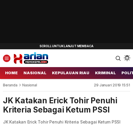
HOME
NASIONAL
KEPULAUAN RIAU
KRIMINAL
POLI
Beranda
Nasional
29 Januari 2019 15:51
JK Katakan Erick Tohir Penuhi
Kriteria Sebagai Ketum PSSI
JK Katakan Erick Tohir Penuhi Kriteria Sebagai Ketum PSSI