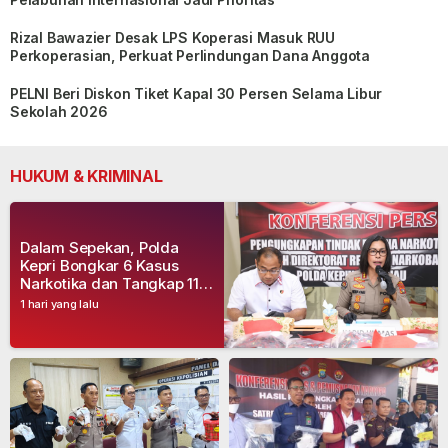
Rizal Bawazier Desak LPS Koperasi Masuk RUU
Perkoperasian, Perkuat Perlindungan Dana Anggota
PELNI Beri Diskon Tiket Kapal 30 Persen Selama Libur
Sekolah 2026
HUKUM & KRIMINAL
Dalam Sepekan, Polda
Kepri Bongkar 6 Kasus
Narkotika dan Tangkap 11
Tersangka
1 hari yang lalu