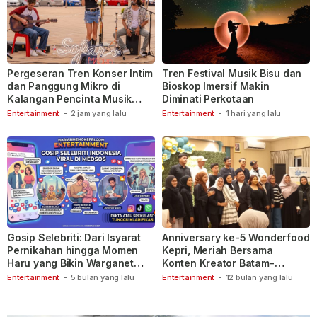
Pergeseran Tren Konser Intim
Tren Festival Musik Bisu dan
dan Panggung Mikro di
Bioskop Imersif Makin
Kalangan Pencinta Musik
Diminati Perkotaan
Indonesia
Entertainment
-
2 jam yang lalu
Entertainment
-
1 hari yang lalu
Gosip Selebriti: Dari Isyarat
Anniversary ke-5 Wonderfood
Pernikahan hingga Momen
Kepri, Meriah Bersama
Haru yang Bikin Warganet
Konten Kreator Batam-
Berspekulasi
Tanjungpinang
Entertainment
-
5 bulan yang lalu
Entertainment
-
12 bulan yang lalu