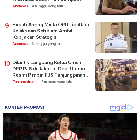
Terbagi Tangani Kasus Lain
Anambas
-
4 minggu yang lalu
Bupati Aneng Minta OPD Libatkan
9
Kejaksaan Sebelum Ambil
Kebijakan Strategis
Anambas
-
3 minggu yang lalu
Dilantik Langsung Ketua Umum
10
DPP PJS di Jakarta, Dedi Utomo
Resmi Pimpin PJS Tanjungpinang-
Bintan
Tanjungpinang
-
2 minggu yang lalu