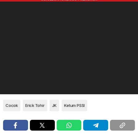
Cocok
Erick Tohir
JK
Ketum PSSI