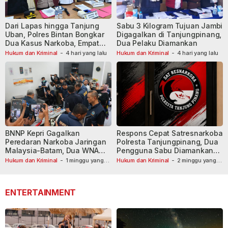
Dari Lapas hingga Tanjung
Sabu 3 Kilogram Tujuan Jambi
Uban, Polres Bintan Bongkar
Digagalkan di Tanjungpinang,
Dua Kasus Narkoba, Empat
Dua Pelaku Diamankan
Tersangka Dibekuk
Hukum dan Kriminal
-
4 hari yang lalu
Hukum dan Kriminal
-
4 hari yang lalu
BNNP Kepri Gagalkan
Respons Cepat Satresnarkoba
Peredaran Narkoba Jaringan
Polresta Tanjungpinang, Dua
Malaysia-Batam, Dua WNA
Pengguna Sabu Diamankan
Masih Diburu
Usai Dilaporkan ke Call Center
Hukum dan Kriminal
-
1 minggu yang
Hukum dan Kriminal
-
2 minggu yang
lalu
lalu
110
ENTERTAINMENT