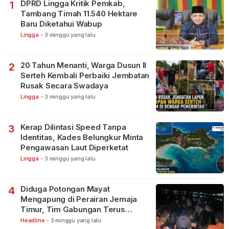
DPRD Lingga Kritik Pemkab,
1
Tambang Timah 11.540 Hektare
Baru Diketahui Wabup
Lingga
-
3 minggu yang lalu
20 Tahun Menanti, Warga Dusun II
2
Serteh Kembali Perbaiki Jembatan
Rusak Secara Swadaya
Lingga
-
3 minggu yang lalu
Kerap Dilintasi Speed Tanpa
3
Identitas, Kades Belungkur Minta
Pengawasan Laut Diperketat
Lingga
-
3 minggu yang lalu
Diduga Potongan Mayat
4
Mengapung di Perairan Jemaja
Timur, Tim Gabungan Terus
Lakukan Pencarian
Headline
-
3 minggu yang lalu