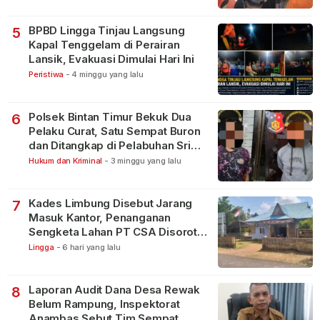
BPBD Lingga Tinjau Langsung
5
Kapal Tenggelam di Perairan
Lansik, Evakuasi Dimulai Hari Ini
Peristiwa
-
4 minggu yang lalu
Polsek Bintan Timur Bekuk Dua
6
Pelaku Curat, Satu Sempat Buron
dan Ditangkap di Pelabuhan Sri
Bintan Pura
Hukum dan Kriminal
-
3 minggu yang lalu
Kades Limbung Disebut Jarang
7
Masuk Kantor, Penanganan
Sengketa Lahan PT CSA Disorot
Warga
Lingga
-
6 hari yang lalu
Laporan Audit Dana Desa Rewak
8
Belum Rampung, Inspektorat
Anambas Sebut Tim Sempat