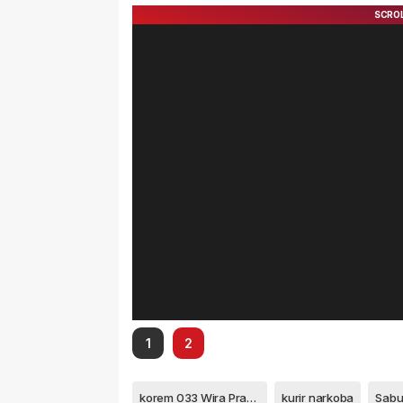
1
2
korem 033 Wira Pratama
kurir narkoba
Sab