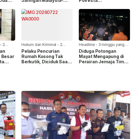
 Dua
Jaringan Malaysia-
Polresta
an
Batam, Dua WNA
Tanjungpinang, Dua
Masih Diburu
Pengguna Sabu
Diamankan Usai
Dilaporkan ke Call
Center 110
-
2
Hukum dan Kriminal
-
2
Headline
-
3 minggu yang
minggu yang lalu
lalu
san
Pelaku Pencurian
Diduga Potongan
 Besar
Rumah Kosong Tak
Mayat Mengapung di
ita
Berkutik, Diciduk Saat
Perairan Jemaja Timur,
 Bukti
Kembali Beraksi
Tim Gabungan Terus
Lakukan Pencarian