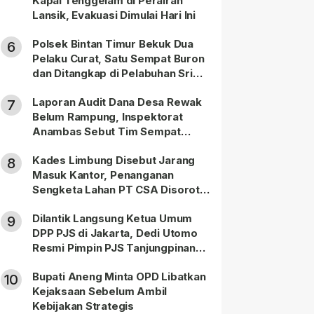
Kapal Tenggelam di Perairan
Lansik, Evakuasi Dimulai Hari Ini
Polsek Bintan Timur Bekuk Dua
6
Pelaku Curat, Satu Sempat Buron
dan Ditangkap di Pelabuhan Sri
Bintan Pura
Laporan Audit Dana Desa Rewak
7
Belum Rampung, Inspektorat
Anambas Sebut Tim Sempat
Terbagi Tangani Kasus Lain
Kades Limbung Disebut Jarang
8
Masuk Kantor, Penanganan
Sengketa Lahan PT CSA Disorot
Warga
Dilantik Langsung Ketua Umum
9
DPP PJS di Jakarta, Dedi Utomo
Resmi Pimpin PJS Tanjungpinang-
Bintan
Bupati Aneng Minta OPD Libatkan
10
Kejaksaan Sebelum Ambil
Kebijakan Strategis