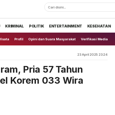
U
KRIMINAL
POLITIK
ENTERTAINMENT
KESEHATAN
isata
Profil
Opini dan Suara Masyarakat
Verifikasi Media
23 April 2025 23:24
ram, Pria 57 Tahun
tel Korem 033 Wira
n