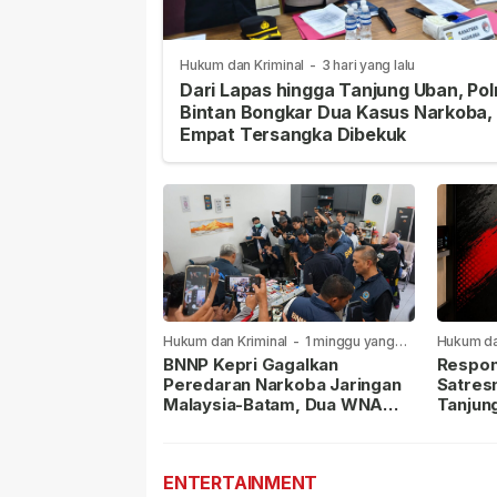
Hukum dan Kriminal
-
3 hari yang lalu
Dari Lapas hingga Tanjung Uban, Pol
Bintan Bongkar Dua Kasus Narkoba,
Empat Tersangka Dibekuk
Hukum dan Kriminal
-
1 minggu yang
Hukum da
lalu
lalu
BNNP Kepri Gagalkan
Respon
Peredaran Narkoba Jaringan
Satres
Malaysia-Batam, Dua WNA
Tanjun
Masih Diburu
Sabu D
Dilapor
ENTERTAINMENT