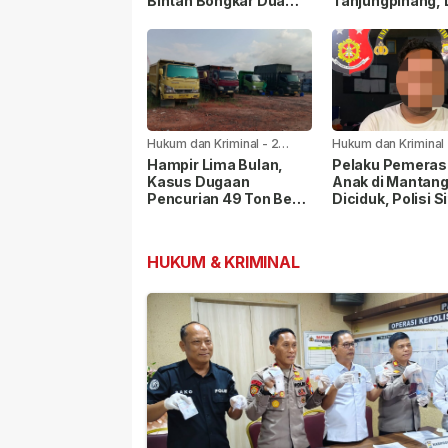
Bintan Bongkar Dua
Tanjungpinang,
Kasus Narkoba, Empat
Pelaku Diamank
Tersangka Dibekuk
Hukum dan Kriminal
-
2
Hukum dan Kriminal
minggu yang lalu
minggu yang lalu
Hampir Lima Bulan,
Pelaku Pemera
Kasus Dugaan
Anak di Mantang
Pencurian 49 Ton Besi
Diciduk, Polisi S
Scrap PT BAI Belum
Sejumlah Barang
Tetapkan Tersangka
HUKUM & KRIMINAL