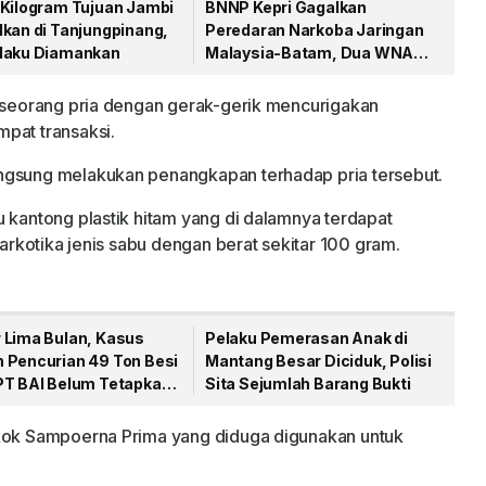
 Kilogram Tujuan Jambi
BNNP Kepri Gagalkan
lkan di Tanjungpinang,
Peredaran Narkoba Jaringan
laku Diamankan
Malaysia-Batam, Dua WNA
Masih Diburu
t seorang pria dengan gerak-gerik mencurigakan
pat transaksi.
ngsung melakukan penangkapan terhadap pria tersebut.
u kantong plastik hitam yang di dalamnya terdapat
narkotika jenis sabu dengan berat sekitar 100 gram.
 Lima Bulan, Kasus
Pelaku Pemerasan Anak di
 Pencurian 49 Ton Besi
Mantang Besar Diciduk, Polisi
PT BAI Belum Tetapkan
Sita Sejumlah Barang Bukti
gka
okok Sampoerna Prima yang diduga digunakan untuk