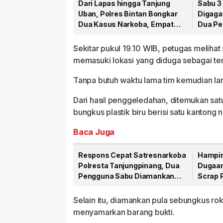
Dari Lapas hingga Tanjung
Sabu 3
Uban, Polres Bintan Bongkar
Digaga
Dua Kasus Narkoba, Empat
Dua Pe
Tersangka Dibekuk
Sekitar pukul 19.10 WIB, petugas meliha
memasuki lokasi yang diduga sebagai tem
Tanpa butuh waktu lama tim kemudian la
Dari hasil penggeledahan, ditemukan sat
bungkus plastik biru berisi satu kantong 
Baca Juga
Respons Cepat Satresnarkoba
Hampir
Polresta Tanjungpinang, Dua
Dugaan
Pengguna Sabu Diamankan
Scrap 
Usai Dilaporkan ke Call Center
Tersan
110
Selain itu, diamankan pula sebungkus r
menyamarkan barang bukti.