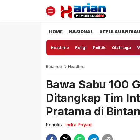
HOME
NASIONAL
KEPULAUAN RIA
Headline
Religi
Politik
Olahraga
W
Beranda
Headline
Bawa Sabu 100 G
Ditangkap Tim In
Pratama di Binta
Penulis :
Indra Priyadi