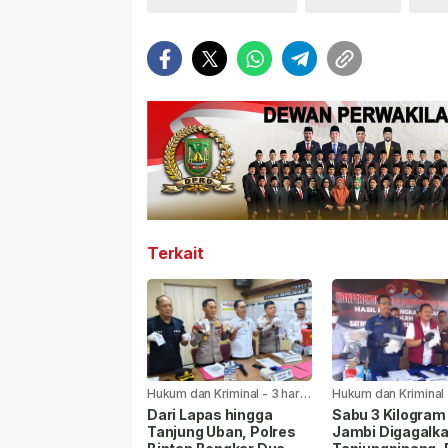
Terkait
Hukum dan Kriminal
-
3 hari
Hukum dan Kriminal
yang lalu
yang lalu
Dari Lapas hingga
Sabu 3 Kilogram
Tanjung Uban, Polres
Jambi Digagalka