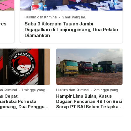
Hukum dan Kriminal
-
3 hari yang lalu
res
Sabu 3 Kilogram Tujuan Jambi
Digagalkan di Tanjungpinang, Dua Pelaku
Diamankan
n Kriminal
-
1 minggu yang
Hukum dan Kriminal
-
2 minggu yang
lalu
s Cepat
Hampir Lima Bulan, Kasus
narkoba Polresta
Dugaan Pencurian 49 Ton Besi
gpinang, Dua Pengguna
Scrap PT BAI Belum Tetapkan
iamankan Usai
Tersangka
kan ke Call Center 110