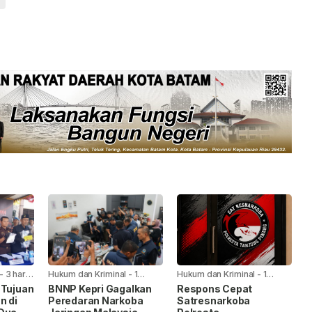
-
3 hari
Hukum dan Kriminal
-
1
Hukum dan Kriminal
-
1
minggu yang lalu
minggu yang lalu
 Tujuan
BNNP Kepri Gagalkan
Respons Cepat
n di
Peredaran Narkoba
Satresnarkoba