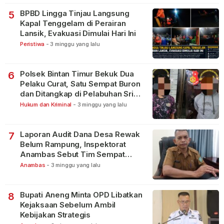
BPBD Lingga Tinjau Langsung
5
Kapal Tenggelam di Perairan
Lansik, Evakuasi Dimulai Hari Ini
Peristiwa
-
3 minggu yang lalu
Polsek Bintan Timur Bekuk Dua
6
Pelaku Curat, Satu Sempat Buron
dan Ditangkap di Pelabuhan Sri
Bintan Pura
Hukum dan Kriminal
-
3 minggu yang lalu
Laporan Audit Dana Desa Rewak
7
Belum Rampung, Inspektorat
Anambas Sebut Tim Sempat
Terbagi Tangani Kasus Lain
Anambas
-
3 minggu yang lalu
Bupati Aneng Minta OPD Libatkan
8
Kejaksaan Sebelum Ambil
Kebijakan Strategis