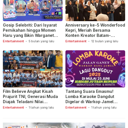
Gosip Selebriti: Dari Isyarat
Anniversary ke-5 Wonderfood
Pernikahan hingga Momen
Kepri, Meriah Bersama
Haru yang Bikin Warganet
Konten Kreator Batam-
Berspekulasi
Tanjungpinang
Entertainment
-
5 bulan yang lalu
Entertainment
-
12 bulan yang lalu
Film Believe Angkat Kisah
Tantang Suara Emasmu!
Prajurit TNI, Generasi Muda
Lomba Karaoke Dangdut
Diajak Teladani Nilai
Digelar di Warkop Jamel
Keberanian
Ganet
Entertainment
-
1 tahun yang lalu
Entertainment
-
1 tahun yang lalu