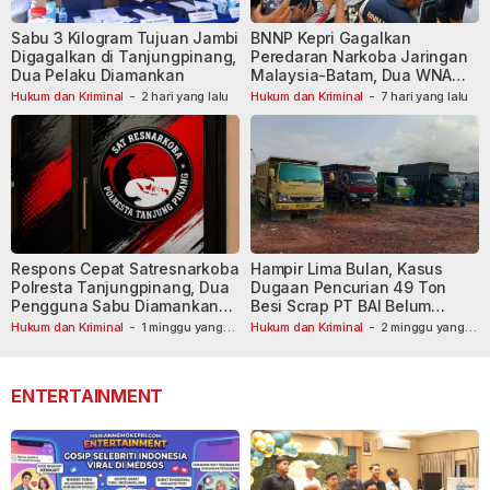
Sabu 3 Kilogram Tujuan Jambi
BNNP Kepri Gagalkan
Digagalkan di Tanjungpinang,
Peredaran Narkoba Jaringan
Dua Pelaku Diamankan
Malaysia-Batam, Dua WNA
Masih Diburu
Hukum dan Kriminal
-
2 hari yang lalu
Hukum dan Kriminal
-
7 hari yang lalu
Respons Cepat Satresnarkoba
Hampir Lima Bulan, Kasus
Polresta Tanjungpinang, Dua
Dugaan Pencurian 49 Ton
Pengguna Sabu Diamankan
Besi Scrap PT BAI Belum
Usai Dilaporkan ke Call Center
Tetapkan Tersangka
Hukum dan Kriminal
-
1 minggu yang
Hukum dan Kriminal
-
2 minggu yang
lalu
110
lalu
ENTERTAINMENT