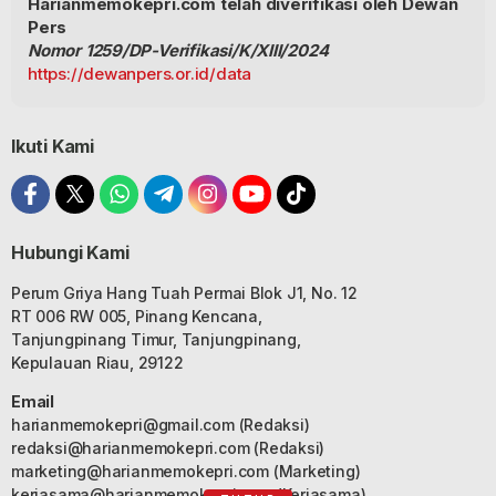
Harianmemokepri.com telah diverifikasi oleh Dewan
Pers
Nomor 1259/DP-Verifikasi/K/XIII/2024
https://dewanpers.or.id/data
Ikuti Kami
Hubungi Kami
Perum Griya Hang Tuah Permai Blok J1, No. 12
RT 006 RW 005, Pinang Kencana,
Tanjungpinang Timur, Tanjungpinang,
Kepulauan Riau, 29122
Email
harianmemokepri@gmail.com
(Redaksi)
redaksi@harianmemokepri.com
(Redaksi)
marketing@harianmemokepri.com
(Marketing)
kerjasama@harianmemokepri.com
(Kerjasama)