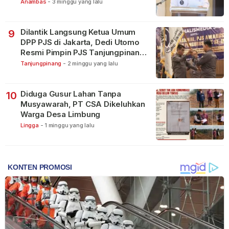
Anambas
-
3 minggu yang lalu
Dilantik Langsung Ketua Umum
9
DPP PJS di Jakarta, Dedi Utomo
Resmi Pimpin PJS Tanjungpinang-
Bintan
Tanjungpinang
-
2 minggu yang lalu
Diduga Gusur Lahan Tanpa
10
Musyawarah, PT CSA Dikeluhkan
Warga Desa Limbung
Lingga
-
1 minggu yang lalu