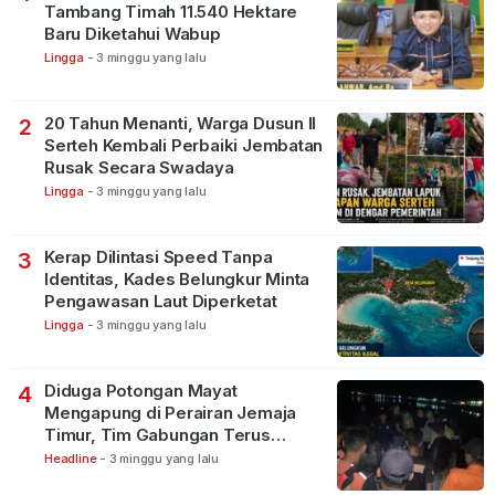
Tambang Timah 11.540 Hektare
Baru Diketahui Wabup
Lingga
-
3 minggu yang lalu
20 Tahun Menanti, Warga Dusun II
2
Serteh Kembali Perbaiki Jembatan
Rusak Secara Swadaya
Lingga
-
3 minggu yang lalu
Kerap Dilintasi Speed Tanpa
3
Identitas, Kades Belungkur Minta
Pengawasan Laut Diperketat
Lingga
-
3 minggu yang lalu
Diduga Potongan Mayat
4
Mengapung di Perairan Jemaja
Timur, Tim Gabungan Terus
Lakukan Pencarian
Headline
-
3 minggu yang lalu