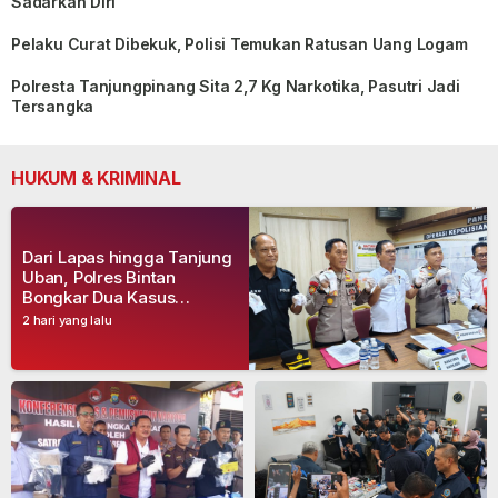
Sadarkan Diri
Pelaku Curat Dibekuk, Polisi Temukan Ratusan Uang Logam
Polresta Tanjungpinang Sita 2,7 Kg Narkotika, Pasutri Jadi
Tersangka
HUKUM & KRIMINAL
Dari Lapas hingga Tanjung
Uban, Polres Bintan
Bongkar Dua Kasus
Narkoba, Empat Tersangka
2 hari yang lalu
Dibekuk