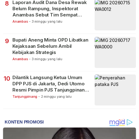
Laporan Audit Dana Desa Rewak
8
Belum Rampung, Inspektorat
Anambas Sebut Tim Sempat
Terbagi Tangani Kasus Lain
Anambas
-
3 minggu yang lalu
Bupati Aneng Minta OPD Libatkan
9
Kejaksaan Sebelum Ambil
Kebijakan Strategis
Anambas
-
3 minggu yang lalu
Dilantik Langsung Ketua Umum
10
DPP PJS di Jakarta, Dedi Utomo
Resmi Pimpin PJS Tanjungpinang-
Bintan
Tanjungpinang
-
2 minggu yang lalu