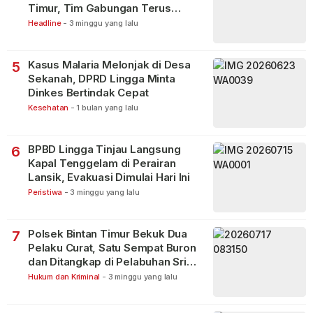
Timur, Tim Gabungan Terus
Lakukan Pencarian
Headline
-
3 minggu yang lalu
Kasus Malaria Melonjak di Desa
5
Sekanah, DPRD Lingga Minta
Dinkes Bertindak Cepat
Kesehatan
-
1 bulan yang lalu
BPBD Lingga Tinjau Langsung
6
Kapal Tenggelam di Perairan
Lansik, Evakuasi Dimulai Hari Ini
Peristiwa
-
3 minggu yang lalu
Polsek Bintan Timur Bekuk Dua
7
Pelaku Curat, Satu Sempat Buron
dan Ditangkap di Pelabuhan Sri
Bintan Pura
Hukum dan Kriminal
-
3 minggu yang lalu