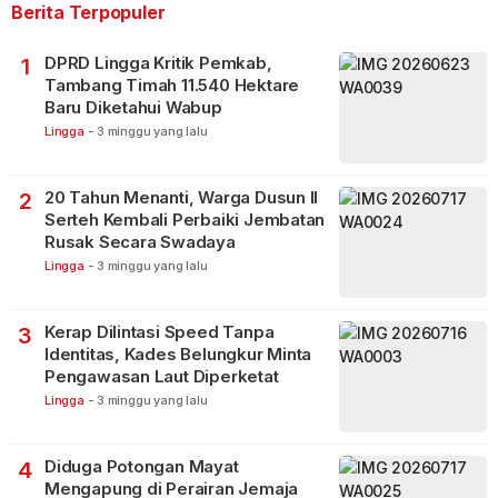
Berita Terpopuler
DPRD Lingga Kritik Pemkab,
1
Tambang Timah 11.540 Hektare
Baru Diketahui Wabup
Lingga
-
3 minggu yang lalu
20 Tahun Menanti, Warga Dusun II
2
Serteh Kembali Perbaiki Jembatan
Rusak Secara Swadaya
Lingga
-
3 minggu yang lalu
Kerap Dilintasi Speed Tanpa
3
Identitas, Kades Belungkur Minta
Pengawasan Laut Diperketat
Lingga
-
3 minggu yang lalu
Diduga Potongan Mayat
4
Mengapung di Perairan Jemaja