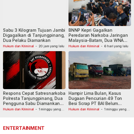
Sabu 3 Kilogram Tujuan Jambi
BNNP Kepri Gagalkan
Digagalkan di Tanjungpinang,
Peredaran Narkoba Jaringan
Dua Pelaku Diamankan
Malaysia-Batam, Dua WNA
Masih Diburu
Hukum dan Kriminal
-
20 jam yang lalu
Hukum dan Kriminal
-
6 hari yang lalu
Respons Cepat Satresnarkoba
Hampir Lima Bulan, Kasus
Polresta Tanjungpinang, Dua
Dugaan Pencurian 49 Ton
Pengguna Sabu Diamankan
Besi Scrap PT BAI Belum
Usai Dilaporkan ke Call Center
Tetapkan Tersangka
Hukum dan Kriminal
-
1 minggu yang
Hukum dan Kriminal
-
1 minggu yang
lalu
110
lalu
ENTERTAINMENT