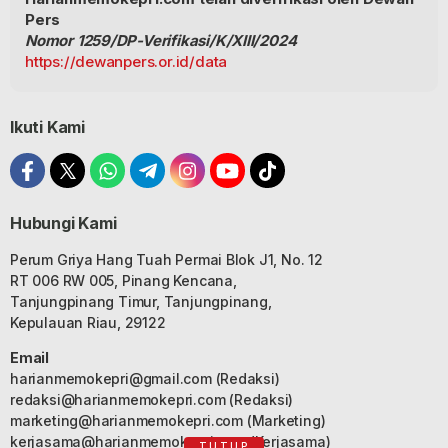
Pers
Nomor 1259/DP-Verifikasi/K/XIII/2024
https://dewanpers.or.id/data
Ikuti Kami
Hubungi Kami
Perum Griya Hang Tuah Permai Blok J1, No. 12
RT 006 RW 005, Pinang Kencana,
Tanjungpinang Timur, Tanjungpinang,
Kepulauan Riau, 29122
Email
harianmemokepri@gmail.com
(Redaksi)
redaksi@harianmemokepri.com
(Redaksi)
marketing@harianmemokepri.com
(Marketing)
kerjasama@harianmemokepri.com
(Kerjasama)
TUTUP