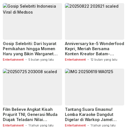
Gosip Selebriti: Dari Isyarat
Anniversary ke-5 Wonderfood
Pernikahan hingga Momen
Kepri, Meriah Bersama
Haru yang Bikin Warganet
Konten Kreator Batam-
Berspekulasi
Tanjungpinang
Entertainment
-
5 bulan yang lalu
Entertainment
-
12 bulan yang lalu
Film Believe Angkat Kisah
Tantang Suara Emasmu!
Prajurit TNI, Generasi Muda
Lomba Karaoke Dangdut
Diajak Teladani Nilai
Digelar di Warkop Jamel
Keberanian
Ganet
Entertainment
-
1 tahun yang lalu
Entertainment
-
1 tahun yang lalu