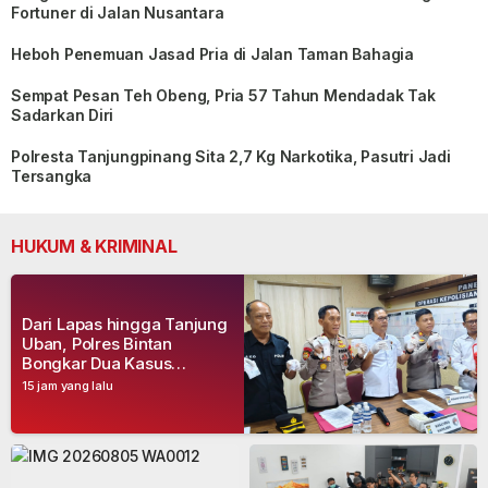
Fortuner di Jalan Nusantara
Heboh Penemuan Jasad Pria di Jalan Taman Bahagia
Sempat Pesan Teh Obeng, Pria 57 Tahun Mendadak Tak
Sadarkan Diri
Polresta Tanjungpinang Sita 2,7 Kg Narkotika, Pasutri Jadi
Tersangka
HUKUM & KRIMINAL
Dari Lapas hingga Tanjung
Uban, Polres Bintan
Bongkar Dua Kasus
Narkoba, Empat Tersangka
15 jam yang lalu
Dibekuk