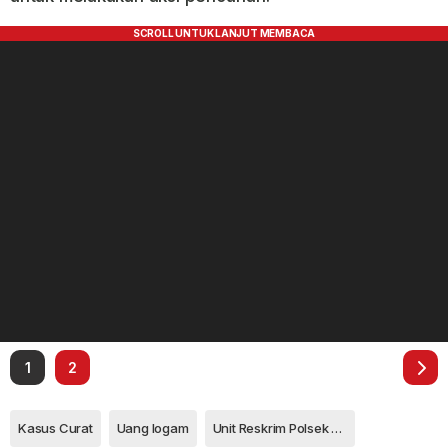
1
2
Kasus Curat
Uang logam
Unit Reskrim Polsek Bintan Timur