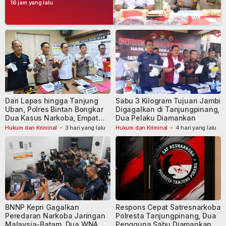
Tersangka
16 jam yang lalu
Dari Lapas hingga Tanjung
Sabu 3 Kilogram Tujuan Jambi
Uban, Polres Bintan Bongkar
Digagalkan di Tanjungpinang,
Dua Kasus Narkoba, Empat
Dua Pelaku Diamankan
Tersangka Dibekuk
Hukum dan Kriminal
-
3 hari yang lalu
Hukum dan Kriminal
-
4 hari yang lalu
BNNP Kepri Gagalkan
Respons Cepat Satresnarkoba
Peredaran Narkoba Jaringan
Polresta Tanjungpinang, Dua
Malaysia-Batam, Dua WNA
Pengguna Sabu Diamankan