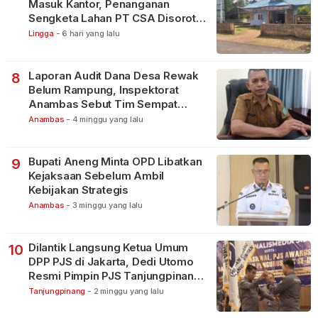
Masuk Kantor, Penanganan
Sengketa Lahan PT CSA Disorot
Warga
Lingga
-
6 hari yang lalu
Laporan Audit Dana Desa Rewak
8
Belum Rampung, Inspektorat
Anambas Sebut Tim Sempat
Terbagi Tangani Kasus Lain
Anambas
-
4 minggu yang lalu
Bupati Aneng Minta OPD Libatkan
9
Kejaksaan Sebelum Ambil
Kebijakan Strategis
Anambas
-
3 minggu yang lalu
Dilantik Langsung Ketua Umum
10
DPP PJS di Jakarta, Dedi Utomo
Resmi Pimpin PJS Tanjungpinang-
Bintan
Tanjungpinang
-
2 minggu yang lalu