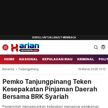
HOME
NASIONAL
KEPULAUAN RIAU
KRIMINAL
POLI
Beranda
Tanjungpinang
16 Maret 2026 13:13
Pemko Tanjungpinang Teken
Kesepakatan Pinjaman Daerah
Bersama BRK Syariah
Pemerintah mengeluarkan kebijakan mengenai pemberian