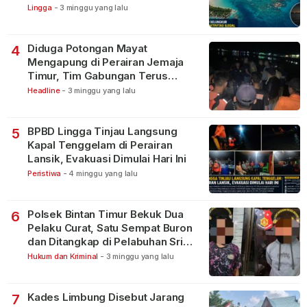
Lingga
-
3 minggu yang lalu
Diduga Potongan Mayat
4
Mengapung di Perairan Jemaja
Timur, Tim Gabungan Terus
Lakukan Pencarian
Headline
-
3 minggu yang lalu
BPBD Lingga Tinjau Langsung
5
Kapal Tenggelam di Perairan
Lansik, Evakuasi Dimulai Hari Ini
Peristiwa
-
4 minggu yang lalu
Polsek Bintan Timur Bekuk Dua
6
Pelaku Curat, Satu Sempat Buron
dan Ditangkap di Pelabuhan Sri
Bintan Pura
Hukum dan Kriminal
-
3 minggu yang lalu
Kades Limbung Disebut Jarang
7