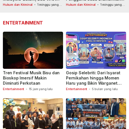
Masih Diburu
Usai Dilaporkan ke Call Center
Hukum dan Kriminal
-
1 minggu yang
Hukum dan Kriminal
-
1 minggu yang
lalu
lalu
110
ENTERTAINMENT
Tren Festival Musik Bisu dan
Gosip Selebriti: Dari Isyarat
Bioskop Imersif Makin
Pernikahan hingga Momen
Diminati Perkotaan
Haru yang Bikin Warganet
Berspekulasi
Entertainment
-
15 jam yang lalu
Entertainment
-
5 bulan yang lalu