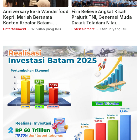
Anniversary ke-5 Wonderfood
Film Believe Angkat Kisah
Kepri, Meriah Bersama
Prajurit TNI, Generasi Muda
Konten Kreator Batam-
Diajak Teladani Nilai
Tanjungpinang
Keberanian
Entertainment
-
12 bulan yang lalu
Entertainment
-
1 tahun yang lalu