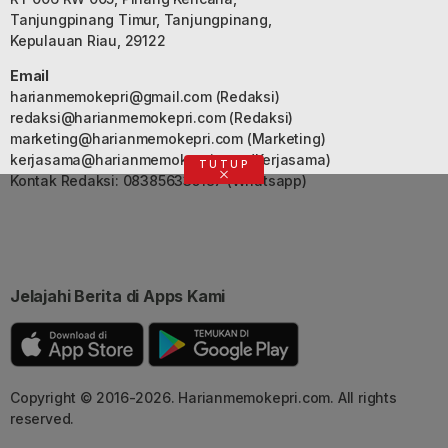
Tanjungpinang Timur, Tanjungpinang,
Kepulauan Riau, 29122
Email
harianmemokepri@gmail.com
(Redaksi)
redaksi@harianmemokepri.com
(Redaksi)
marketing@harianmemokepri.com
(Marketing)
kerjasama@harianmemokepri.com
(Kerjasama)
TUTUP
Kontak Redaksi: 083856335187 (Whatsapp)
Jelajahi Berita di Apps Kami
Copyright © 2016-2026. Harianmemokepri.com. All rights
reserved.