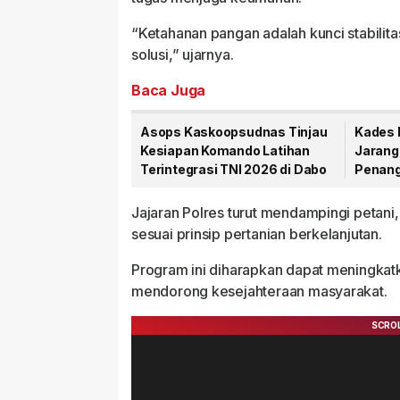
“Ketahanan pangan adalah kunci stabilitas
solusi,” ujarnya.
Baca Juga
Asops Kaskoopsudnas Tinjau
Kades 
Kesiapan Komando Latihan
Jarang
Terintegrasi TNI 2026 di Dabo
Penang
PT CSA
Jajaran Polres turut mendampingi petan
sesuai prinsip pertanian berkelanjutan.
Program ini diharapkan dapat meningkat
mendorong kesejahteraan masyarakat.