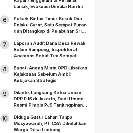
Kapal Tenggelam di Perairan
Lansik, Evakuasi Dimulai Hari Ini
Polsek Bintan Timur Bekuk Dua
6
Pelaku Curat, Satu Sempat Buron
dan Ditangkap di Pelabuhan Sri
Bintan Pura
Laporan Audit Dana Desa Rewak
7
Belum Rampung, Inspektorat
Anambas Sebut Tim Sempat
Terbagi Tangani Kasus Lain
Bupati Aneng Minta OPD Libatkan
8
Kejaksaan Sebelum Ambil
Kebijakan Strategis
Dilantik Langsung Ketua Umum
9
DPP PJS di Jakarta, Dedi Utomo
Resmi Pimpin PJS Tanjungpinang-
Bintan
Diduga Gusur Lahan Tanpa
10
Musyawarah, PT CSA Dikeluhkan
Warga Desa Limbung