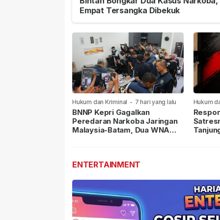
Bintan Bongkar Dua Kasus Narkoba,
Empat Tersangka Dibekuk
Hukum dan Kriminal
-
7 hari yang lalu
Hukum da
lalu
BNNP Kepri Gagalkan
Respon
Peredaran Narkoba Jaringan
Satres
Malaysia-Batam, Dua WNA
Tanjun
Masih Diburu
Sabu D
Dilapor
ENTERTAINMENT