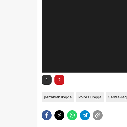
1
2
pertanian lingga
Polres Lingga
Sentra Jag