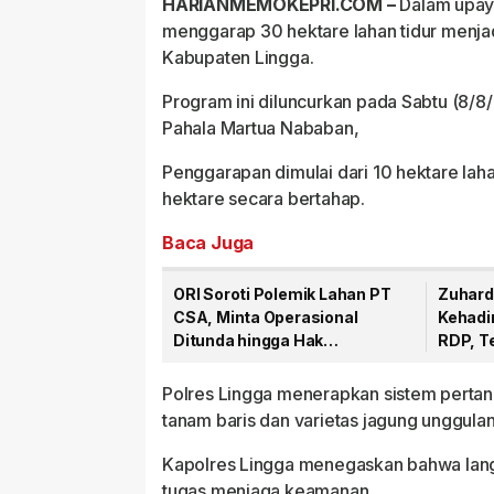
HARIANMEMOKEPRI.COM –
Dalam upaya
menggarap 30 hektare lahan tidur menjadi
Kabupaten Lingga.
Program ini diluncurkan pada Sabtu (8/
Pahala Martua Nababan,
Penggarapan dimulai dari 10 hektare laha
hektare secara bertahap.
Baca Juga
ORI Soroti Polemik Lahan PT
Zuhard
CSA, Minta Operasional
Kehadi
Ditunda hingga Hak
RDP, T
Masyarakat Dipastikan
Hak Ma
Polres Lingga menerapkan sistem pertan
tanam baris dan varietas jagung unggulan
Kapolres Lingga menegaskan bahwa langk
tugas menjaga keamanan.