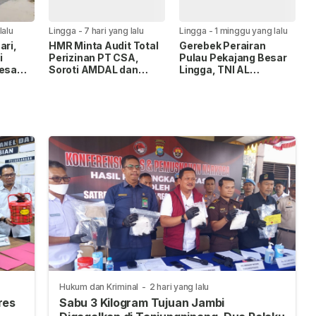
lalu
Lingga
-
7 hari yang lalu
Lingga
-
1 minggu yang lalu
ari,
HMR Minta Audit Total
Gerebek Perairan
i
Perizinan PT CSA,
Pulau Pekajang Besar
Desa
Soroti AMDAL dan
Lingga, TNI AL
g
Lahan Plasma
Amankan 1,6 Ton
Timah Ilegal
Hukum dan Kriminal
-
2 hari yang lalu
res
Sabu 3 Kilogram Tujuan Jambi