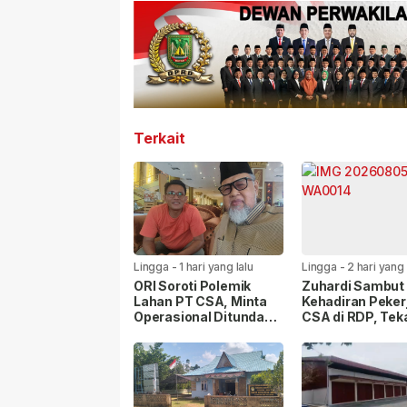
Terkait
Lingga
-
1 hari yang lalu
Lingga
-
2 hari yang 
ORI Soroti Polemik
Zuhardi Sambut 
Lahan PT CSA, Minta
Kehadiran Peker
Operasional Ditunda
CSA di RDP, Te
hingga Hak Masyarakat
Penyelesaian H
Dipastikan
Masyarakat