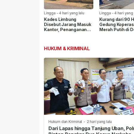
Lingga
-
4 hari yang lalu
Lingga
-
4 hari yang 
Kades Limbung
Kurang dari 90 H
Disebut Jarang Masuk
Gedung Koperas
Kantor, Penanganan
Merah Putih di 
Sengketa Lahan PT
Penaah Rampun
CSA Disorot Warga
Dibangun
HUKUM & KRIMINAL
Hukum dan Kriminal
-
2 hari yang lalu
Dari Lapas hingga Tanjung Uban, Pol