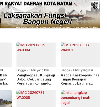
lalu
Lingga
-
3 hari yang lalu
Lingga
-
4 hari yang lalu
Baik
Pangkoopsau Kunjungi
Asops Kaskoopsudnas
ja PT
Dabo, Cek Langsung
Tinjau Kesiapan
kankan
Persiapan Komando
Komando Latihan
ak
Latihan Terintegrasi
Terintegrasi TNI 2026
TNI 2026
di Dabo