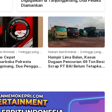
Digagalkan di Tanjungpinang, Dua Pelaku
Diamankan
n Kriminal
-
1 minggu yang
Hukum dan Kriminal
-
2 minggu yang
lalu
s Cepat
Hampir Lima Bulan, Kasus
narkoba Polresta
Dugaan Pencurian 49 Ton Besi
gpinang, Dua Pengguna
Scrap PT BAI Belum Tetapkan
iamankan Usai
Tersangka
kan ke Call Center 110