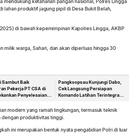
 mendukung ketahanan pangan nasional, Polres Lingga
 lahan produktif jagung pipil di Desa Bukit Belah,
8/2025) di bawah kepemimpinan Kapolres Lingga, AKBP
n milik warga, Sahari, dan akan diperluas hingga 30
i Sambut Baik
Pangkoopsau Kunjungi Dabo,
ran Pekerja PT CSA di
Cek Langsung Persiapan
ekankan Penyelesaian
Komando Latihan Terintegrasi
syarakat
TNI 2026
ian modern yang ramah lingkungan, termasuk teknik
 dengan produktivitas tinggi.
ah ini merupakan bentuk nyata pengabdian Polri di luar