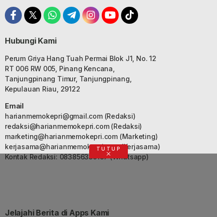
Hubungi Kami
Perum Griya Hang Tuah Permai Blok J1, No. 12
RT 006 RW 005, Pinang Kencana,
Tanjungpinang Timur, Tanjungpinang,
Kepulauan Riau, 29122
Email
harianmemokepri@gmail.com
(Redaksi)
redaksi@harianmemokepri.com
(Redaksi)
marketing@harianmemokepri.com
(Marketing)
kerjasama@harianmemokepri.com
(Kerjasama)
TUTUP
Kontak Redaksi: 083856335187 (Whatsapp)
Jelajahi Berita di Apps Kami