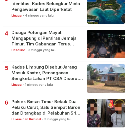
Identitas, Kades Belungkur Minta
Pengawasan Laut Diperketat
Lingga
-
4 minggu yang lalu
Diduga Potongan Mayat
4
Mengapung di Perairan Jemaja
Timur, Tim Gabungan Terus
Lakukan Pencarian
Headline
-
3 minggu yang lalu
Kades Limbung Disebut Jarang
5
Masuk Kantor, Penanganan
Sengketa Lahan PT CSA Disorot
Warga
Lingga
-
1 minggu yang lalu
Polsek Bintan Timur Bekuk Dua
6
Pelaku Curat, Satu Sempat Buron
dan Ditangkap di Pelabuhan Sri
Bintan Pura
Hukum dan Kriminal
-
3 minggu yang lalu