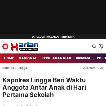
HOME
NASIONAL
KEPULAUAN RIAU
KRIMINAL
POLI
Beranda
Lingga
21 Juli 2025 19:35
Kapolres Lingga Beri Waktu
Anggota Antar Anak di Hari
Pertama Sekolah