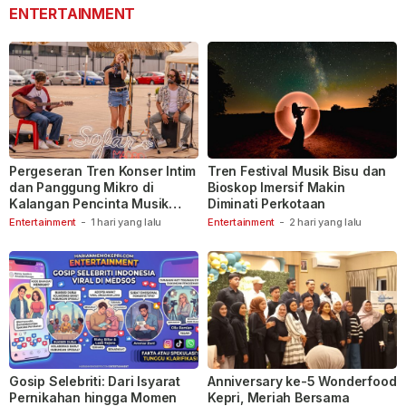
ENTERTAINMENT
Pergeseran Tren Konser Intim
Tren Festival Musik Bisu dan
dan Panggung Mikro di
Bioskop Imersif Makin
Kalangan Pencinta Musik
Diminati Perkotaan
Indonesia
Entertainment
-
1 hari yang lalu
Entertainment
-
2 hari yang lalu
Gosip Selebriti: Dari Isyarat
Anniversary ke-5 Wonderfood
Pernikahan hingga Momen
Kepri, Meriah Bersama