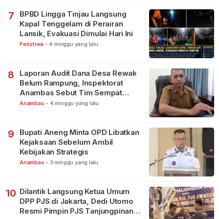
BPBD Lingga Tinjau Langsung
7
Kapal Tenggelam di Perairan
Lansik, Evakuasi Dimulai Hari Ini
Peristiwa
-
4 minggu yang lalu
Laporan Audit Dana Desa Rewak
8
Belum Rampung, Inspektorat
Anambas Sebut Tim Sempat
Terbagi Tangani Kasus Lain
Anambas
-
4 minggu yang lalu
Bupati Aneng Minta OPD Libatkan
9
Kejaksaan Sebelum Ambil
Kebijakan Strategis
Anambas
-
3 minggu yang lalu
Dilantik Langsung Ketua Umum
10
DPP PJS di Jakarta, Dedi Utomo
Resmi Pimpin PJS Tanjungpinang-