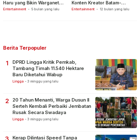
Haru yang Bikin Warganet
Konten Kreator Batam-
Berspekulasi
Tanjungpinang
Entertainment
-
5 bulan yang lalu
Entertainment
-
12 bulan yang lalu
Berita Terpopuler
DPRD Lingga Kritik Pemkab,
1
Tambang Timah 11.540 Hektare
Baru Diketahui Wabup
Lingga
-
3 minggu yang lalu
20 Tahun Menanti, Warga Dusun II
2
Serteh Kembali Perbaiki Jembatan
Rusak Secara Swadaya
Lingga
-
3 minggu yang lalu
Kerap Dilintasi Speed Tanpa
3