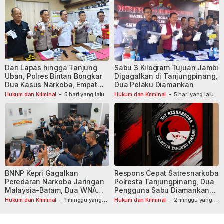
Dari Lapas hingga Tanjung
Sabu 3 Kilogram Tujuan Jambi
Uban, Polres Bintan Bongkar
Digagalkan di Tanjungpinang,
Dua Kasus Narkoba, Empat
Dua Pelaku Diamankan
Tersangka Dibekuk
Hukum dan Kriminal
-
5 hari yang lalu
Hukum dan Kriminal
-
5 hari yang lalu
BNNP Kepri Gagalkan
Respons Cepat Satresnarkoba
Peredaran Narkoba Jaringan
Polresta Tanjungpinang, Dua
Malaysia-Batam, Dua WNA
Pengguna Sabu Diamankan
Masih Diburu
Usai Dilaporkan ke Call Center
Hukum dan Kriminal
-
1 minggu yang
Hukum dan Kriminal
-
2 minggu yang
lalu
lalu
110