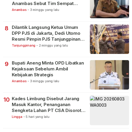
Anambas Sebut Tim Sempat
Terbagi Tangani Kasus Lain
Anambas
-
3 minggu yang lalu
Dilantik Langsung Ketua Umum
8
DPP PJS di Jakarta, Dedi Utomo
Resmi Pimpin PJS Tanjungpinang-
Bintan
Tanjungpinang
-
2 minggu yang lalu
Bupati Aneng Minta OPD Libatkan
9
Kejaksaan Sebelum Ambil
Kebijakan Strategis
Anambas
-
3 minggu yang lalu
Kades Limbung Disebut Jarang
10
Masuk Kantor, Penanganan
Sengketa Lahan PT CSA Disorot
Warga
Lingga
-
5 hari yang lalu