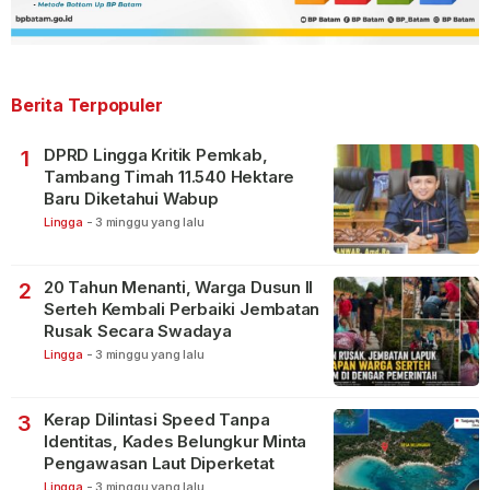
Berita Terpopuler
DPRD Lingga Kritik Pemkab,
1
Tambang Timah 11.540 Hektare
Baru Diketahui Wabup
Lingga
-
3 minggu yang lalu
20 Tahun Menanti, Warga Dusun II
2
Serteh Kembali Perbaiki Jembatan
Rusak Secara Swadaya
Lingga
-
3 minggu yang lalu
Kerap Dilintasi Speed Tanpa
3
Identitas, Kades Belungkur Minta
Pengawasan Laut Diperketat
Lingga
-
3 minggu yang lalu