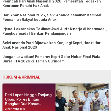
Peringati Hari Anak Nasional 2026, Pemerintah Tegaskan
Komitmen Penuhi Hak Anak
Hari Anak Nasional 2026, Selvi Ananda Kenalkan Kembali
Permainan Rakyat kepada Anak
Irjenal Laksanakan Taklimat Awal Audit Kinerja di Koarmada I,
Pangkoarmada I Berikan Pendampingan
Selvi Ananda Putri Dijadwalkan Kunjungi Kepri, Hadiri Hari
Anak Nasional 2026
Jangan Lewatkan! Pemprov Kepri Gelar Nobar Final Piala
Dunia FIFA 2026 di Taman Gurindam
HUKUM & KRIMINAL
Dari Lapas hingga Tanjung
Uban, Polres Bintan
Bongkar Dua Kasus
Narkoba, Empat Tersangka
2 hari yang lalu