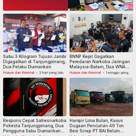
Dibekuk
Sabu 3 Kilogram Tujuan Jambi
BNNP Kepri Gagalkan
Digagalkan di Tanjungpinang,
Peredaran Narkoba Jaringan
Dua Pelaku Diamankan
Malaysia-Batam, Dua WNA
Masih Diburu
Hukum dan Kriminal
-
2 hari yang lalu
Hukum dan Kriminal
-
1 minggu yang
lalu
Respons Cepat Satresnarkoba
Hampir Lima Bulan, Kasus
Polresta Tanjungpinang, Dua
Dugaan Pencurian 49 Ton
Pengguna Sabu Diamankan
Besi Scrap PT BAI Belum
Usai Dilaporkan ke Call Center
Tetapkan Tersangka