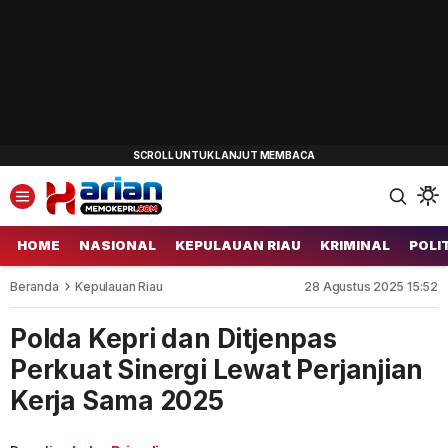
HOME
NASIONAL
KEPULAUAN RIAU
KRIMINAL
POLI
Beranda
Kepulauan Riau
28 Agustus 2025 15:52
Polda Kepri dan Ditjenpas
Perkuat Sinergi Lewat Perjanjian
Kerja Sama 2025