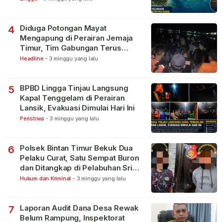
Diduga Potongan Mayat
4
Mengapung di Perairan Jemaja
Timur, Tim Gabungan Terus
Lakukan Pencarian
Headline
-
3 minggu yang lalu
BPBD Lingga Tinjau Langsung
5
Kapal Tenggelam di Perairan
Lansik, Evakuasi Dimulai Hari Ini
Peristiwa
-
3 minggu yang lalu
Polsek Bintan Timur Bekuk Dua
6
Pelaku Curat, Satu Sempat Buron
dan Ditangkap di Pelabuhan Sri
Bintan Pura
Hukum dan Kriminal
-
3 minggu yang lalu
Laporan Audit Dana Desa Rewak
7
Belum Rampung, Inspektorat