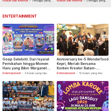
Hukum dan Kriminal
-
1 minggu yang
Hukum dan Kriminal
-
2 minggu yang
lalu
110
lalu
ENTERTAINMENT
Gosip Selebriti: Dari Isyarat
Anniversary ke-5 Wonderfood
Pernikahan hingga Momen
Kepri, Meriah Bersama
Haru yang Bikin Warganet
Konten Kreator Batam-
Berspekulasi
Tanjungpinang
Entertainment
-
5 bulan yang lalu
Entertainment
-
12 bulan yang lalu