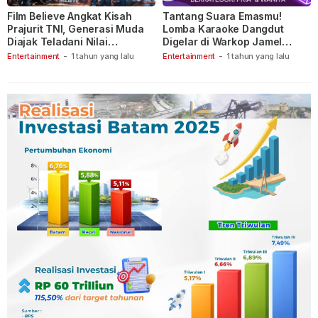
Film Believe Angkat Kisah
Tantang Suara Emasmu!
Prajurit TNI, Generasi Muda
Lomba Karaoke Dangdut
Diajak Teladani Nilai
Digelar di Warkop Jamel
Keberanian
Ganet
Entertainment
-
1 tahun yang lalu
Entertainment
-
1 tahun yang lalu