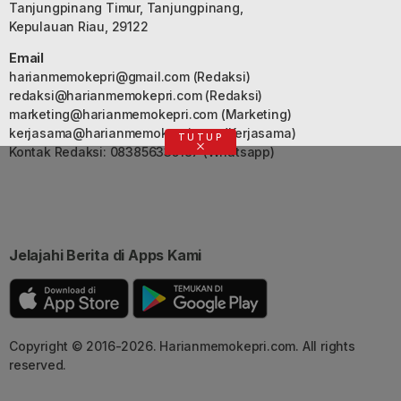
Tanjungpinang Timur, Tanjungpinang,
Kepulauan Riau, 29122
Email
harianmemokepri@gmail.com
(Redaksi)
redaksi@harianmemokepri.com
(Redaksi)
marketing@harianmemokepri.com
(Marketing)
kerjasama@harianmemokepri.com
(Kerjasama)
TUTUP
Kontak Redaksi: 083856335187 (Whatsapp)
Jelajahi Berita di Apps Kami
Copyright © 2016-2026. Harianmemokepri.com. All rights
reserved.