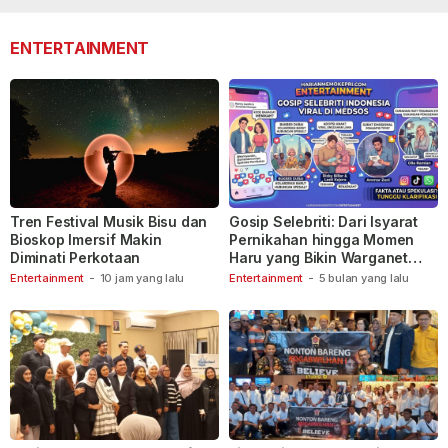
ENTERTAINMENT
Tren Festival Musik Bisu dan
Gosip Selebriti: Dari Isyarat
Bioskop Imersif Makin
Pernikahan hingga Momen
Diminati Perkotaan
Haru yang Bikin Warganet
Berspekulasi
Entertainment
-
10 jam yang lalu
Entertainment
-
5 bulan yang lalu