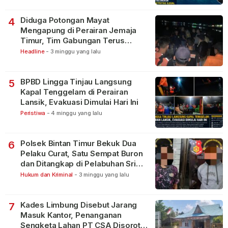
Diduga Potongan Mayat
4
Mengapung di Perairan Jemaja
Timur, Tim Gabungan Terus
Lakukan Pencarian
Headline
-
3 minggu yang lalu
BPBD Lingga Tinjau Langsung
5
Kapal Tenggelam di Perairan
Lansik, Evakuasi Dimulai Hari Ini
Peristiwa
-
4 minggu yang lalu
Polsek Bintan Timur Bekuk Dua
6
Pelaku Curat, Satu Sempat Buron
dan Ditangkap di Pelabuhan Sri
Bintan Pura
Hukum dan Kriminal
-
3 minggu yang lalu
Kades Limbung Disebut Jarang
7
Masuk Kantor, Penanganan
Sengketa Lahan PT CSA Disorot