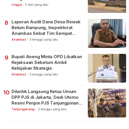
Warga
Lingga
-
5 hari yang lalu
Laporan Audit Dana Desa Rewak
8
Belum Rampung, Inspektorat
Anambas Sebut Tim Sempat
Terbagi Tangani Kasus Lain
Anambas
-
3 minggu yang lalu
Bupati Aneng Minta OPD Libatkan
9
Kejaksaan Sebelum Ambil
Kebijakan Strategis
Anambas
-
3 minggu yang lalu
Dilantik Langsung Ketua Umum
10
DPP PJS di Jakarta, Dedi Utomo
Resmi Pimpin PJS Tanjungpinang-
Bintan
Tanjungpinang
-
2 minggu yang lalu