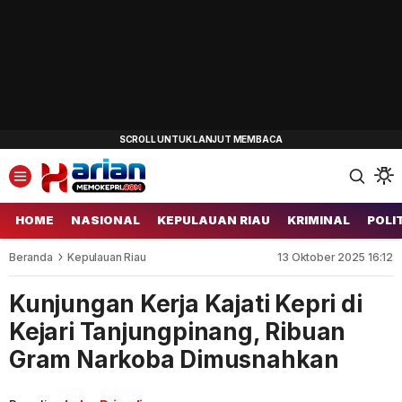
HOME
NASIONAL
KEPULAUAN RIAU
KRIMINAL
POLI
Beranda
Kepulauan Riau
13 Oktober 2025 16:12
Kunjungan Kerja Kajati Kepri di
Kejari Tanjungpinang, Ribuan
Gram Narkoba Dimusnahkan