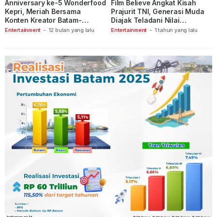
Anniversary ke-5 Wonderfood
Film Believe Angkat Kisah
Kepri, Meriah Bersama
Prajurit TNI, Generasi Muda
Konten Kreator Batam-
Diajak Teladani Nilai
Tanjungpinang
Keberanian
Entertainment
-
12 bulan yang lalu
Entertainment
-
1 tahun yang lalu