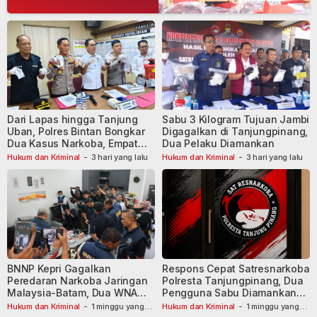
Dari Lapas hingga Tanjung
Sabu 3 Kilogram Tujuan Jambi
Uban, Polres Bintan Bongkar
Digagalkan di Tanjungpinang,
Dua Kasus Narkoba, Empat
Dua Pelaku Diamankan
Tersangka Dibekuk
Hukum dan Kriminal
-
3 hari yang lalu
Hukum dan Kriminal
-
3 hari yang lalu
BNNP Kepri Gagalkan
Respons Cepat Satresnarkoba
Peredaran Narkoba Jaringan
Polresta Tanjungpinang, Dua
Malaysia-Batam, Dua WNA
Pengguna Sabu Diamankan
Masih Diburu
Usai Dilaporkan ke Call Center
Hukum dan Kriminal
-
1 minggu yang
Hukum dan Kriminal
-
1 minggu yang
lalu
lalu
110