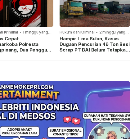
n Kriminal
-
1 minggu yang
Hukum dan Kriminal
-
2 minggu yang
lalu
s Cepat
Hampir Lima Bulan, Kasus
narkoba Polresta
Dugaan Pencurian 49 Ton Besi
gpinang, Dua Pengguna
Scrap PT BAI Belum Tetapkan
iamankan Usai
Tersangka
kan ke Call Center 110