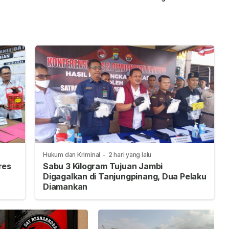
intas
Panti Asuhan Nur Ar-
Wakapolresta
ng
Rohman
Tanjungpinang
Hukum dan Kriminal
-
2 hari yang lalu
res
Sabu 3 Kilogram Tujuan Jambi
Digagalkan di Tanjungpinang, Dua Pelaku
Diamankan