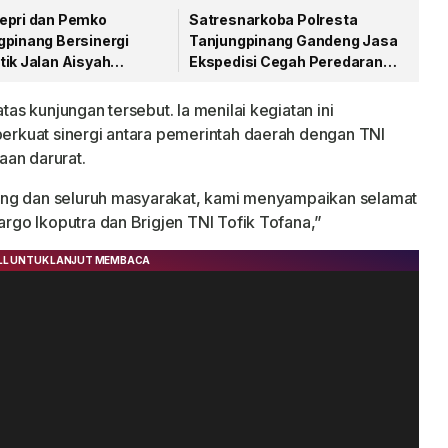
epri dan Pemko
Satresnarkoba Polresta
gpinang Bersinergi
Tanjungpinang Gandeng Jasa
tik Jalan Aisyah
Ekspedisi Cegah Peredaran
an Menjelang HUT RI
Narkoba Lewat Paket Kiriman
s kunjungan tersebut. Ia menilai kegiatan ini
rkuat sinergi antara pemerintah daerah dengan TNI
aan darurat.
ang dan seluruh masyarakat, kami menyampaikan selamat
go Ikoputra dan Brigjen TNI Tofik Tofana,”