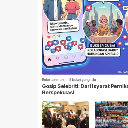
Entertainment
-
5 bulan yang lalu
Gosip Selebriti: Dari Isyarat Per
Berspekulasi