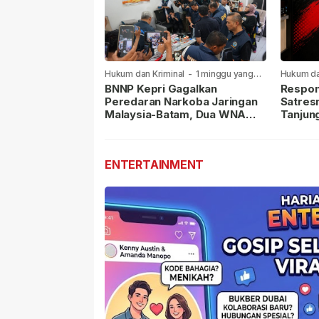
Hukum dan Kriminal
-
1 minggu yang
Hukum da
lalu
lalu
BNNP Kepri Gagalkan
Respon
Peredaran Narkoba Jaringan
Satres
Malaysia-Batam, Dua WNA
Tanjun
Masih Diburu
Sabu D
Dilapor
ENTERTAINMENT