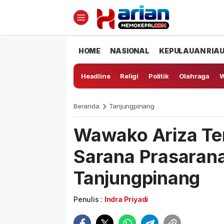
HOME
NASIONAL
KEPULAUAN RIA
Headline
Religi
Politik
Olahraga
W
Beranda
Tanjungpinang
Wawako Ariza Te
Sarana Prasarana
Tanjungpinang
Penulis :
Indra Priyadi