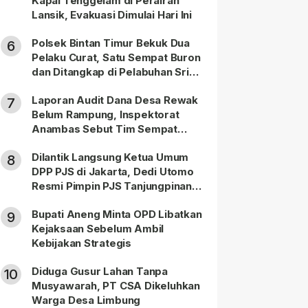
Kapal Tenggelam di Perairan
Lansik, Evakuasi Dimulai Hari Ini
Polsek Bintan Timur Bekuk Dua
6
Pelaku Curat, Satu Sempat Buron
dan Ditangkap di Pelabuhan Sri
Bintan Pura
Laporan Audit Dana Desa Rewak
7
Belum Rampung, Inspektorat
Anambas Sebut Tim Sempat
Terbagi Tangani Kasus Lain
Dilantik Langsung Ketua Umum
8
DPP PJS di Jakarta, Dedi Utomo
Resmi Pimpin PJS Tanjungpinang-
Bintan
Bupati Aneng Minta OPD Libatkan
9
Kejaksaan Sebelum Ambil
Kebijakan Strategis
Diduga Gusur Lahan Tanpa
10
Musyawarah, PT CSA Dikeluhkan
Warga Desa Limbung