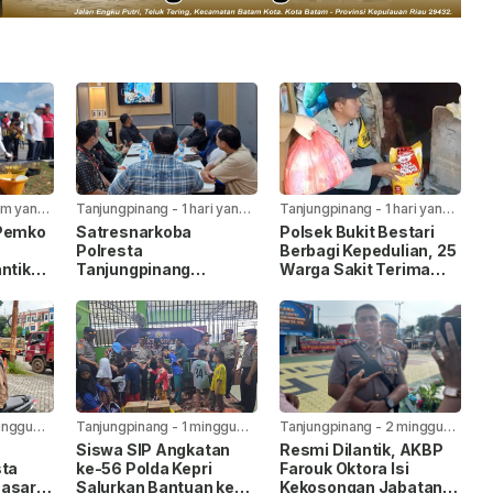
am yang
Tanjungpinang
-
1 hari yang
Tanjungpinang
-
1 hari yang
lalu
lalu
 Pemko
Satresnarkoba
Polsek Bukit Bestari
Polresta
Berbagi Kepedulian, 25
ntik
Tanjungpinang
Warga Sakit Terima
laiman
Gandeng Jasa
Bansos Jelang HUT Ke-
I
Ekspedisi Cegah
81 RI
Peredaran Narkoba
Lewat Paket Kiriman
inggu
Tanjungpinang
-
1 minggu
Tanjungpinang
-
2 minggu
yang lalu
yang lalu
Siswa SIP Angkatan
Resmi Dilantik, AKBP
sta
ke-56 Polda Kepri
Farouk Oktora Isi
Sasar
Salurkan Bantuan ke
Kekosongan Jabatan