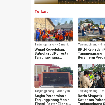
Terkait
Tanjungpinang
-
45 menit
Tanjungpinang
-
9 j
yang lalu
lalu
Wujud Kepedulian,
BPJN Kepri dan
Satpolairud Polresta
Tanjungpinang
Tanjungpinang
Bersinergi Perca
Bersama BPBD Bantu
Jalan Aisyah Su
Korban Laka Laut
Menjelang HUT R
Tanjungpinang
-
3 hari yang
Tanjungpinang
-
1 m
lalu
yang lalu
Angka Perceraian di
Razia Simpatik
Tanjungpinang Masih
Satlantas Polre
Tinggi, Faktor Ekonomi
Tanjungpinang 