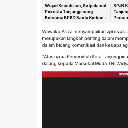
Wujud Kepedulian, Satpolairud
BPJN K
Polresta Tanjungpinang
Tanjun
Bersama BPBD Bantu Korban
Percan
Laka Laut
Sulaim
Wawako Ariza menyampaikan apresiasi ata
merupakan langkah penting dalam mempe
dalam bidang komunikasi dan kesiapsiag
“Atas nama Pemerintah Kota Tanjungpin
datang kepada Marsekal Muda TNI Widyar