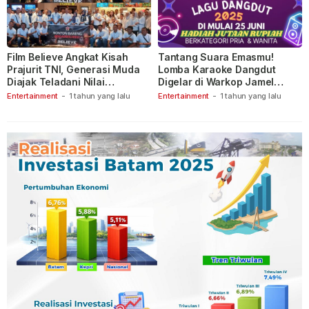
Film Believe Angkat Kisah
Tantang Suara Emasmu!
Prajurit TNI, Generasi Muda
Lomba Karaoke Dangdut
Diajak Teladani Nilai
Digelar di Warkop Jamel
Keberanian
Ganet
Entertainment
-
1 tahun yang lalu
Entertainment
-
1 tahun yang lalu