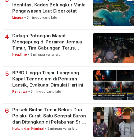
Identitas, Kades Belungkur Minta
Pengawasan Laut Diperketat
Lingga
-
3 minggu yang lalu
Diduga Potongan Mayat
4
Mengapung di Perairan Jemaja
Timur, Tim Gabungan Terus
Lakukan Pencarian
Headline
-
3 minggu yang lalu
BPBD Lingga Tinjau Langsung
5
Kapal Tenggelam di Perairan
Lansik, Evakuasi Dimulai Hari Ini
Peristiwa
-
3 minggu yang lalu
Polsek Bintan Timur Bekuk Dua
6
Pelaku Curat, Satu Sempat Buron
dan Ditangkap di Pelabuhan Sri
Bintan Pura
Hukum dan Kriminal
-
3 minggu yang lalu