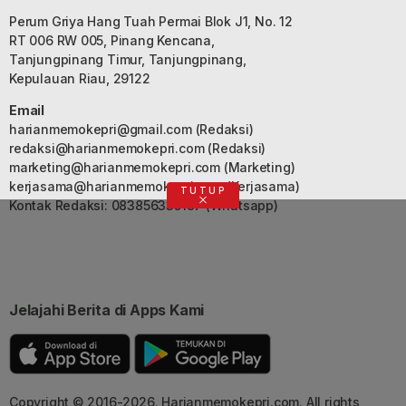
Perum Griya Hang Tuah Permai Blok J1, No. 12
RT 006 RW 005, Pinang Kencana,
Tanjungpinang Timur, Tanjungpinang,
Kepulauan Riau, 29122
Email
harianmemokepri@gmail.com
(Redaksi)
redaksi@harianmemokepri.com
(Redaksi)
marketing@harianmemokepri.com
(Marketing)
kerjasama@harianmemokepri.com
(Kerjasama)
TUTUP
Kontak Redaksi: 083856335187 (Whatsapp)
Jelajahi Berita di Apps Kami
Copyright © 2016-2026. Harianmemokepri.com. All rights