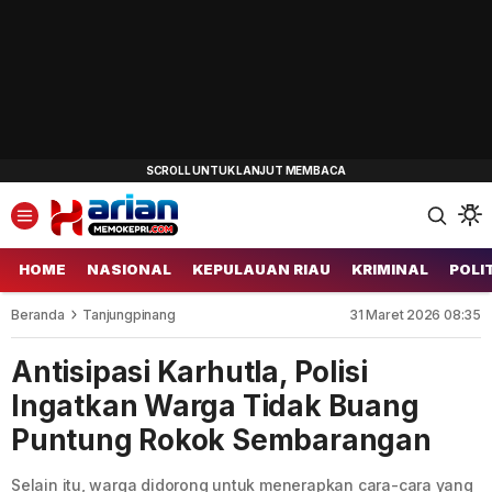
HOME
NASIONAL
KEPULAUAN RIAU
KRIMINAL
POLI
Beranda
Tanjungpinang
31 Maret 2026 08:35
Antisipasi Karhutla, Polisi
Ingatkan Warga Tidak Buang
Puntung Rokok Sembarangan
Selain itu, warga didorong untuk menerapkan cara-cara yang