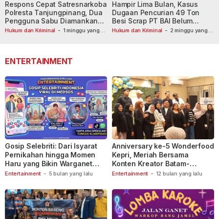
Respons Cepat Satresnarkoba
Hampir Lima Bulan, Kasus
Polresta Tanjungpinang, Dua
Dugaan Pencurian 49 Ton
Pengguna Sabu Diamankan
Besi Scrap PT BAI Belum
Usai Dilaporkan ke Call Center
Tetapkan Tersangka
Hukum dan Kriminal
-
1 minggu yang
Hukum dan Kriminal
-
2 minggu yang
lalu
110
lalu
ENTERTAINMENT
Gosip Selebriti: Dari Isyarat
Anniversary ke-5 Wonderfood
Pernikahan hingga Momen
Kepri, Meriah Bersama
Haru yang Bikin Warganet
Konten Kreator Batam-
Berspekulasi
Tanjungpinang
Entertainment
-
5 bulan yang lalu
Entertainment
-
12 bulan yang lalu