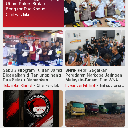
Uban, Polres Bintan
Bongkar Dua Kasus
Narkoba, Empat Tersangka
2 hari yang lalu
Dibekuk
Sabu 3 Kilogram Tujuan Jambi
BNNP Kepri Gagalkan
Digagalkan di Tanjungpinang,
Peredaran Narkoba Jaringan
Dua Pelaku Diamankan
Malaysia-Batam, Dua WNA
Masih Diburu
Hukum dan Kriminal
-
2 hari yang lalu
Hukum dan Kriminal
-
1 minggu yang
lalu