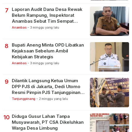
Laporan Audit Dana Desa Rewak
7
Belum Rampung, Inspektorat
Anambas Sebut Tim Sempat
Terbagi Tangani Kasus Lain
Anambas
-
3 minggu yang lalu
Bupati Aneng Minta OPD Libatkan
8
Kejaksaan Sebelum Ambil
Kebijakan Strategis
Anambas
-
3 minggu yang lalu
Dilantik Langsung Ketua Umum
9
DPP PJS di Jakarta, Dedi Utomo
Resmi Pimpin PJS Tanjungpinang-
Bintan
Tanjungpinang
-
2 minggu yang lalu
Diduga Gusur Lahan Tanpa
10
Musyawarah, PT CSA Dikeluhkan
Warga Desa Limbung