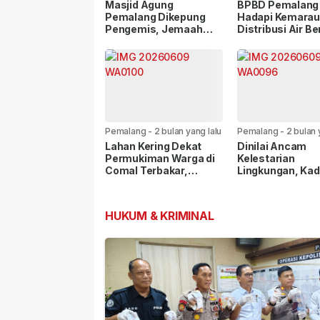
lalu
lalu
Masjid Agung
BPBD Pemalang 
Pemalang Dikepung
Hadapi Kemarau
Pengemis, Jemaah
Distribusi Air Be
Mengaku Resah
Jangkau Tujuh
Kecamatan
Pemalang
-
2 bulan yang lalu
Pemalang
-
2 bulan 
Lahan Kering Dekat
Dinilai Ancam
Permukiman Warga di
Kelestarian
Comal Terbakar,
Lingkungan, Ka
Diduga Berasal dari
Belik Tegaskan 
Pembakaran Sampah
Tambang Galian
HUKUM & KRIMINAL