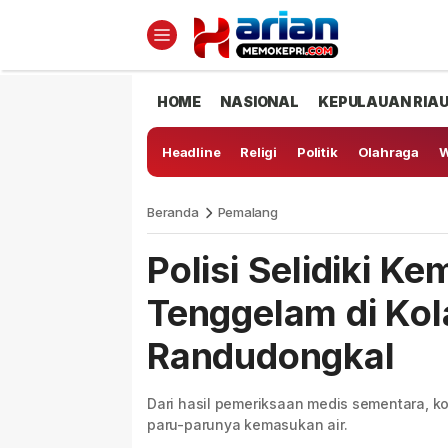
HOME
NASIONAL
KEPULAUAN RIA
Headline
Religi
Politik
Olahraga
W
Beranda
Pemalang
Polisi Selidiki K
Tenggelam di Ko
Randudongkal
Dari hasil pemeriksaan medis sementara, k
paru-parunya kemasukan air.