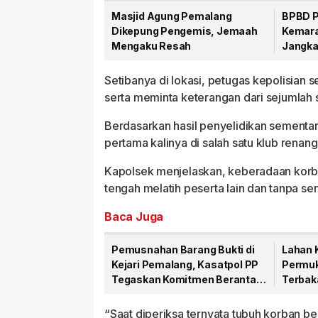
Masjid Agung Pemalang
BPBD P
Dikepung Pengemis, Jemaah
Kemarau
Mengaku Resah
Jangka
Setibanya di lokasi, petugas kepolisian
serta meminta keterangan dari sejumlah s
Berdasarkan hasil penyelidikan sementar
pertama kalinya di salah satu klub renan
Kapolsek menjelaskan, keberadaan korban
tengah melatih peserta lain dan tanpa s
Baca Juga
Pemusnahan Barang Bukti di
Lahan 
Kejari Pemalang, Kasatpol PP
Permuk
Tegaskan Komitmen Berantas
Terbaka
Kriminalitas
Pemba
“Saat diperiksa ternyata tubuh korban be