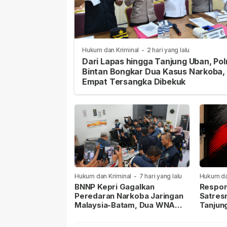
Hukum dan Kriminal
-
2 hari yang lalu
Dari Lapas hingga Tanjung Uban, Pol
Bintan Bongkar Dua Kasus Narkoba,
Empat Tersangka Dibekuk
Hukum dan Kriminal
-
7 hari yang lalu
Hukum da
lalu
BNNP Kepri Gagalkan
Respon
Peredaran Narkoba Jaringan
Satres
Malaysia-Batam, Dua WNA
Tanjun
Masih Diburu
Sabu D
Dilapor