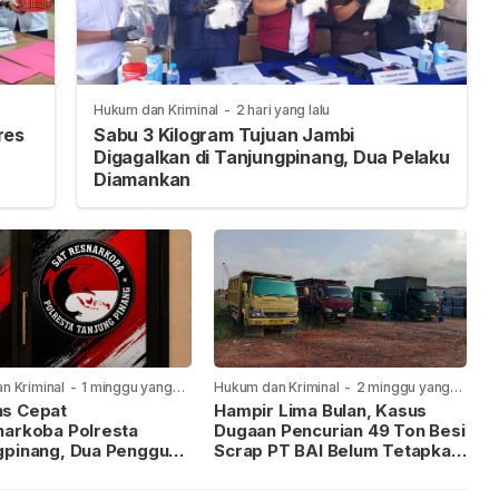
Hukum dan Kriminal
-
2 hari yang lalu
res
Sabu 3 Kilogram Tujuan Jambi
Digagalkan di Tanjungpinang, Dua Pelaku
Diamankan
n Kriminal
-
1 minggu yang
Hukum dan Kriminal
-
2 minggu yang
lalu
s Cepat
Hampir Lima Bulan, Kasus
narkoba Polresta
Dugaan Pencurian 49 Ton Besi
gpinang, Dua Pengguna
Scrap PT BAI Belum Tetapkan
iamankan Usai
Tersangka
kan ke Call Center 110