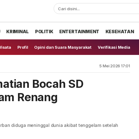
U
KRIMINAL
POLITIK
ENTERTAINMENT
KESEHATAN
isata
Profil
Opini dan Suara Masyarakat
Verifikasi Media
5 Mei 2026 17:01
ematian Bocah SD
lam Renang
orban diduga meninggal dunia akibat tenggelam setelah