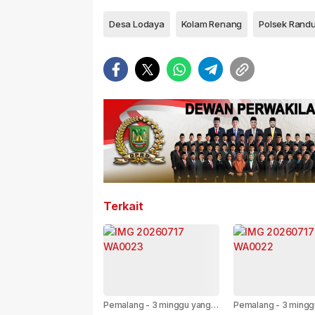
Desa Lodaya
Kolam Renang
Polsek Rand
Terkait
Pemalang
-
3 minggu yang
Pemalang
-
3 mingg