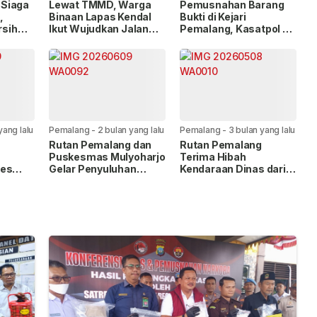
lalu
lalu
Siaga
Lewat TMMD, Warga
Pemusnahan Barang
,
Binaan Lapas Kendal
Bukti di Kejari
rsih
Ikut Wujudkan Jalan
Pemalang, Kasatpol PP
Baru di Dukuh Baran
Tegaskan Komitmen
Berantas Kriminalitas
yang lalu
Pemalang
-
2 bulan yang lalu
Pemalang
-
3 bulan yang lalu
Rutan Pemalang dan
Rutan Pemalang
Puskesmas Mulyoharjo
Terima Hibah
des
Gelar Penyuluhan
Kendaraan Dinas dari
Tolak
Hantavirus serta
Kantor Imigrasi
 C
Pemeriksaan
Kesehatan Gratis