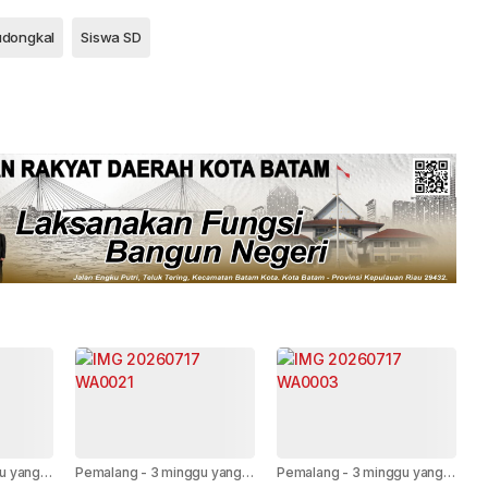
udongkal
Siswa SD
u yang
Pemalang
-
3 minggu yang
Pemalang
-
3 minggu yang