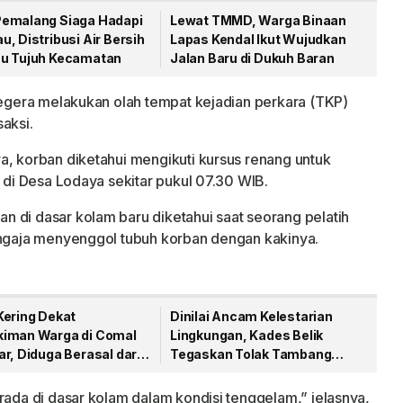
emalang Siaga Hadapi
Lewat TMMD, Warga Binaan
, Distribusi Air Bersih
Lapas Kendal Ikut Wujudkan
u Tujuh Kecamatan
Jalan Baru di Dukuh Baran
 segera melakukan olah tempat kejadian perkara (TKP)
aksi.
a, korban diketahui mengikuti kursus renang untuk
g di Desa Lodaya sekitar pukul 07.30 WIB.
 di dasar kolam baru diketahui saat seorang pelatih
engaja menyenggol tubuh korban dengan kakinya.
Kering Dekat
Dinilai Ancam Kelestarian
iman Warga di Comal
Lingkungan, Kades Belik
r, Diduga Berasal dari
Tegaskan Tolak Tambang
karan Sampah
Galian C
rada di dasar kolam dalam kondisi tenggelam,” jelasnya,