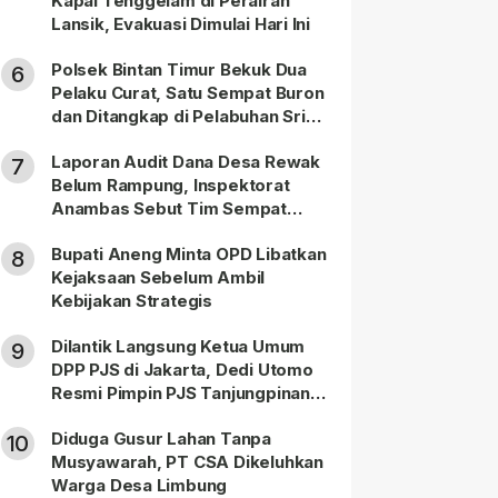
Kapal Tenggelam di Perairan
Lansik, Evakuasi Dimulai Hari Ini
Polsek Bintan Timur Bekuk Dua
6
Pelaku Curat, Satu Sempat Buron
dan Ditangkap di Pelabuhan Sri
Bintan Pura
Laporan Audit Dana Desa Rewak
7
Belum Rampung, Inspektorat
Anambas Sebut Tim Sempat
Terbagi Tangani Kasus Lain
Bupati Aneng Minta OPD Libatkan
8
Kejaksaan Sebelum Ambil
Kebijakan Strategis
Dilantik Langsung Ketua Umum
9
DPP PJS di Jakarta, Dedi Utomo
Resmi Pimpin PJS Tanjungpinang-
Bintan
Diduga Gusur Lahan Tanpa
10
Musyawarah, PT CSA Dikeluhkan
Warga Desa Limbung