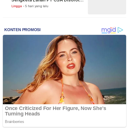
Warga
Lingga
-
5 hari yang lalu