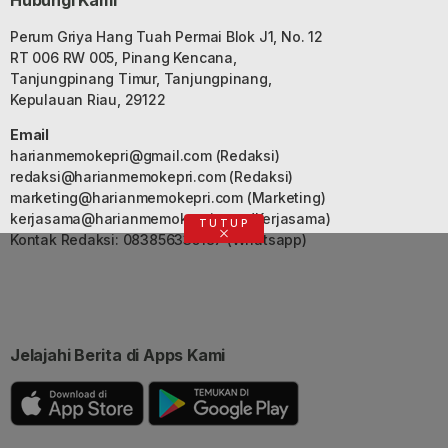
Hubungi Kami
Perum Griya Hang Tuah Permai Blok J1, No. 12
RT 006 RW 005, Pinang Kencana,
Tanjungpinang Timur, Tanjungpinang,
Kepulauan Riau, 29122
Email
harianmemokepri@gmail.com
(Redaksi)
redaksi@harianmemokepri.com
(Redaksi)
marketing@harianmemokepri.com
(Marketing)
kerjasama@harianmemokepri.com
(Kerjasama)
TUTUP
Kontak Redaksi: 083856335187 (Whatsapp)
Jelajahi Berita di Apps Kami