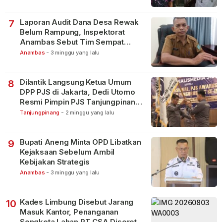
Laporan Audit Dana Desa Rewak
7
Belum Rampung, Inspektorat
Anambas Sebut Tim Sempat
Terbagi Tangani Kasus Lain
Anambas
-
3 minggu yang lalu
Dilantik Langsung Ketua Umum
8
DPP PJS di Jakarta, Dedi Utomo
Resmi Pimpin PJS Tanjungpinang-
Bintan
Tanjungpinang
-
2 minggu yang lalu
Bupati Aneng Minta OPD Libatkan
9
Kejaksaan Sebelum Ambil
Kebijakan Strategis
Anambas
-
3 minggu yang lalu
Kades Limbung Disebut Jarang
10
Masuk Kantor, Penanganan
Sengketa Lahan PT CSA Disorot