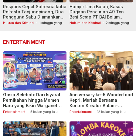
Respons Cepat Satresnarkoba
Hampir Lima Bulan, Kasus
Polresta Tanjungpinang, Dua
Dugaan Pencurian 49 Ton
Pengguna Sabu Diamankan
Besi Scrap PT BAI Belum
Usai Dilaporkan ke Call Center
Tetapkan Tersangka
Hukum dan Kriminal
-
1 minggu yang
Hukum dan Kriminal
-
2 minggu yang
lalu
110
lalu
ENTERTAINMENT
Gosip Selebriti: Dari Isyarat
Anniversary ke-5 Wonderfood
Pernikahan hingga Momen
Kepri, Meriah Bersama
Haru yang Bikin Warganet
Konten Kreator Batam-
Berspekulasi
Tanjungpinang
Entertainment
-
5 bulan yang lalu
Entertainment
-
12 bulan yang lalu