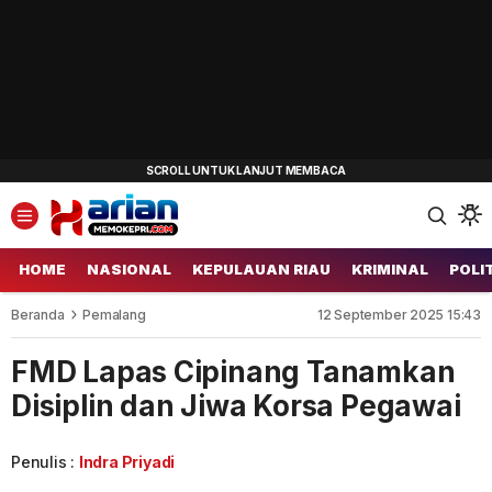
HOME
NASIONAL
KEPULAUAN RIAU
KRIMINAL
POLI
Beranda
Pemalang
12 September 2025 15:43
FMD Lapas Cipinang Tanamkan
Disiplin dan Jiwa Korsa Pegawai
Penulis :
Indra Priyadi