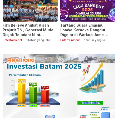
Film Believe Angkat Kisah
Tantang Suara Emasmu!
Prajurit TNI, Generasi Muda
Lomba Karaoke Dangdut
Diajak Teladani Nilai
Digelar di Warkop Jamel
Keberanian
Ganet
Entertainment
-
1 tahun yang lalu
Entertainment
-
1 tahun yang lalu