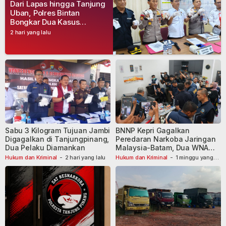
Dari Lapas hingga Tanjung
Uban, Polres Bintan
Bongkar Dua Kasus
Narkoba, Empat Tersangka
2 hari yang lalu
Dibekuk
Sabu 3 Kilogram Tujuan Jambi
BNNP Kepri Gagalkan
Digagalkan di Tanjungpinang,
Peredaran Narkoba Jaringan
Dua Pelaku Diamankan
Malaysia-Batam, Dua WNA
Masih Diburu
Hukum dan Kriminal
-
2 hari yang lalu
Hukum dan Kriminal
-
1 minggu yang
lalu