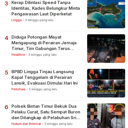
Kerap Dilintasi Speed Tanpa
3
Identitas, Kades Belungkur Minta
Pengawasan Laut Diperketat
Lingga
-
3 minggu yang lalu
Diduga Potongan Mayat
4
Mengapung di Perairan Jemaja
Timur, Tim Gabungan Terus
Lakukan Pencarian
Headline
-
3 minggu yang lalu
BPBD Lingga Tinjau Langsung
5
Kapal Tenggelam di Perairan
Lansik, Evakuasi Dimulai Hari Ini
Peristiwa
-
3 minggu yang lalu
Polsek Bintan Timur Bekuk Dua
6
Pelaku Curat, Satu Sempat Buron
dan Ditangkap di Pelabuhan Sri
Bintan Pura
Hukum dan Kriminal
-
3 minggu yang lalu