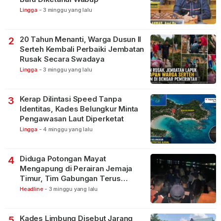
Lingga
-
3 minggu yang lalu
20 Tahun Menanti, Warga Dusun II
2
Serteh Kembali Perbaiki Jembatan
Rusak Secara Swadaya
Lingga
-
3 minggu yang lalu
Kerap Dilintasi Speed Tanpa
3
Identitas, Kades Belungkur Minta
Pengawasan Laut Diperketat
Lingga
-
4 minggu yang lalu
Diduga Potongan Mayat
4
Mengapung di Perairan Jemaja
Timur, Tim Gabungan Terus
Lakukan Pencarian
Headline
-
3 minggu yang lalu
Kades Limbung Disebut Jarang
5