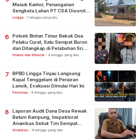
Masuk Kantor, Penanganan
Sengketa Lahan PT CSA Disorot
Warga
Lingga
-
1 minggu yang lalu
Polsek Bintan Timur Bekuk Dua
6
Pelaku Curat, Satu Sempat Buron
dan Ditangkap di Pelabuhan Sri
Bintan Pura
Hukum dan Kriminal
-
4 minggu yang lalu
BPBD Lingga Tinjau Langsung
7
Kapal Tenggelam di Perairan
Lansik, Evakuasi Dimulai Hari Ini
Peristiwa
-
4 minggu yang lalu
Laporan Audit Dana Desa Rewak
8
Belum Rampung, Inspektorat
Anambas Sebut Tim Sempat
Terbagi Tangani Kasus Lain
Anambas
-
4 minggu yang lalu