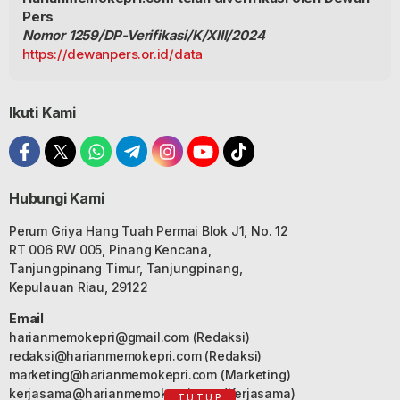
Pers
Nomor 1259/DP-Verifikasi/K/XIII/2024
https://dewanpers.or.id/data
Ikuti Kami
Hubungi Kami
Perum Griya Hang Tuah Permai Blok J1, No. 12
RT 006 RW 005, Pinang Kencana,
Tanjungpinang Timur, Tanjungpinang,
Kepulauan Riau, 29122
Email
harianmemokepri@gmail.com
(Redaksi)
redaksi@harianmemokepri.com
(Redaksi)
marketing@harianmemokepri.com
(Marketing)
kerjasama@harianmemokepri.com
(Kerjasama)
TUTUP