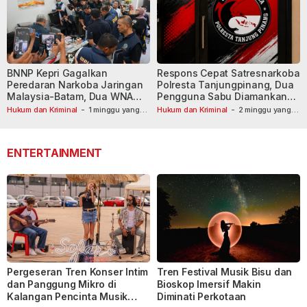
BNNP Kepri Gagalkan
Respons Cepat Satresnarkoba
Peredaran Narkoba Jaringan
Polresta Tanjungpinang, Dua
Malaysia-Batam, Dua WNA
Pengguna Sabu Diamankan
Masih Diburu
Usai Dilaporkan ke Call Center
Hukum dan Kriminal
-
1 minggu yang
Hukum dan Kriminal
-
2 minggu yang
lalu
lalu
110
ENTERTAINMENT
Pergeseran Tren Konser Intim
Tren Festival Musik Bisu dan
dan Panggung Mikro di
Bioskop Imersif Makin
Kalangan Pencinta Musik
Diminati Perkotaan