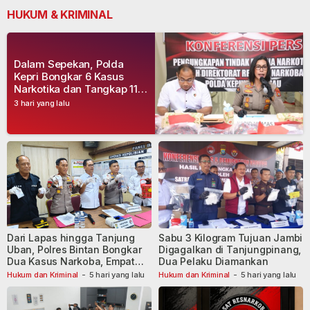
HUKUM & KRIMINAL
Dalam Sepekan, Polda
Kepri Bongkar 6 Kasus
Narkotika dan Tangkap 11
Tersangka
3 hari yang lalu
Dari Lapas hingga Tanjung
Sabu 3 Kilogram Tujuan Jambi
Uban, Polres Bintan Bongkar
Digagalkan di Tanjungpinang,
Dua Kasus Narkoba, Empat
Dua Pelaku Diamankan
Tersangka Dibekuk
Hukum dan Kriminal
-
5 hari yang lalu
Hukum dan Kriminal
-
5 hari yang lalu