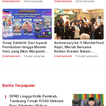
Indonesia
Entertainment
-
2 hari yang lalu
Entertainment
-
3 hari yang lalu
Gosip Selebriti: Dari Isyarat
Anniversary ke-5 Wonderfood
Pernikahan hingga Momen
Kepri, Meriah Bersama
Haru yang Bikin Warganet
Konten Kreator Batam-
Berspekulasi
Tanjungpinang
Entertainment
-
5 bulan yang lalu
Entertainment
-
12 bulan yang lalu
Berita Terpopuler
DPRD Lingga Kritik Pemkab,
1
Tambang Timah 11.540 Hektare
Baru Diketahui Wabup