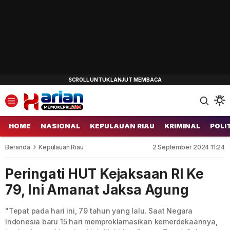
HOME
NASIONAL
KEPULAUAN RIAU
KRIMINAL
POLI
Beranda
Kepulauan Riau
2 September 2024 11:24
Peringati HUT Kejaksaan RI Ke
79, Ini Amanat Jaksa Agung
"Tepat pada hari ini, 79 tahun yang lalu. Saat Negara
Indonesia baru 15 hari memproklamasikan kemerdekaannya,