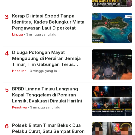
Kerap Dilintasi Speed Tanpa
3
Identitas, Kades Belungkur Minta
Pengawasan Laut Diperketat
Lingga
-
3 minggu yang lalu
Diduga Potongan Mayat
4
Mengapung di Perairan Jemaja
Timur, Tim Gabungan Terus
Lakukan Pencarian
Headline
-
3 minggu yang lalu
BPBD Lingga Tinjau Langsung
5
Kapal Tenggelam di Perairan
Lansik, Evakuasi Dimulai Hari Ini
Peristiwa
-
3 minggu yang lalu
Polsek Bintan Timur Bekuk Dua
6
Pelaku Curat, Satu Sempat Buron