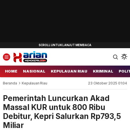
HOME
NASIONAL
KEPULAUAN RIAU
KRIMINAL
POLI
Beranda
Kepulauan Riau
23 Oktober 2025 01:04
Pemerintah Luncurkan Akad
Massal KUR untuk 800 Ribu
Debitur, Kepri Salurkan Rp793,5
Miliar