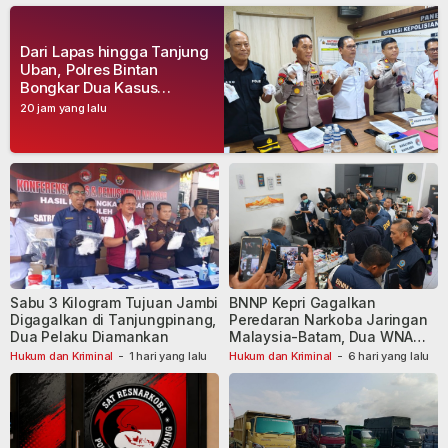
Dari Lapas hingga Tanjung
Uban, Polres Bintan
Bongkar Dua Kasus
Narkoba, Empat Tersangka
20 jam yang lalu
Dibekuk
Sabu 3 Kilogram Tujuan Jambi
BNNP Kepri Gagalkan
Digagalkan di Tanjungpinang,
Peredaran Narkoba Jaringan
Dua Pelaku Diamankan
Malaysia-Batam, Dua WNA
Masih Diburu
Hukum dan Kriminal
-
1 hari yang lalu
Hukum dan Kriminal
-
6 hari yang lalu