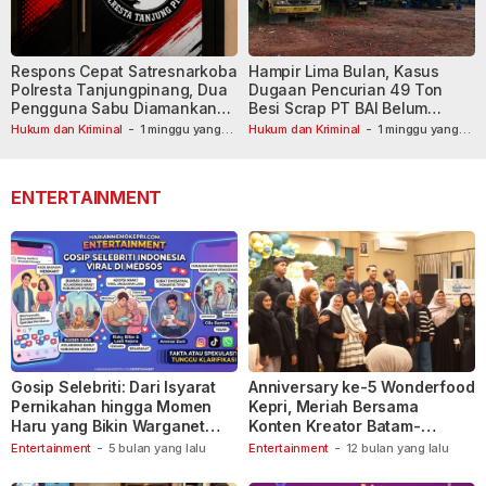
Respons Cepat Satresnarkoba
Hampir Lima Bulan, Kasus
Polresta Tanjungpinang, Dua
Dugaan Pencurian 49 Ton
Pengguna Sabu Diamankan
Besi Scrap PT BAI Belum
Usai Dilaporkan ke Call Center
Tetapkan Tersangka
Hukum dan Kriminal
-
1 minggu yang
Hukum dan Kriminal
-
1 minggu yang
lalu
110
lalu
ENTERTAINMENT
Gosip Selebriti: Dari Isyarat
Anniversary ke-5 Wonderfood
Pernikahan hingga Momen
Kepri, Meriah Bersama
Haru yang Bikin Warganet
Konten Kreator Batam-
Berspekulasi
Tanjungpinang
Entertainment
-
5 bulan yang lalu
Entertainment
-
12 bulan yang lalu