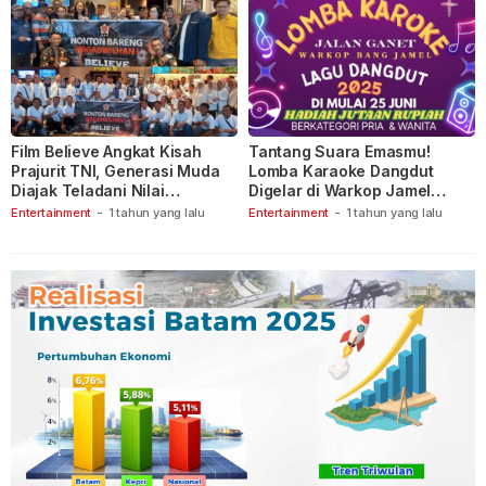
Film Believe Angkat Kisah
Tantang Suara Emasmu!
Prajurit TNI, Generasi Muda
Lomba Karaoke Dangdut
Diajak Teladani Nilai
Digelar di Warkop Jamel
Keberanian
Ganet
Entertainment
-
1 tahun yang lalu
Entertainment
-
1 tahun yang lalu