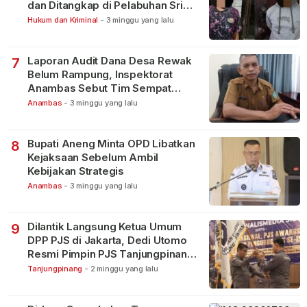
dan Ditangkap di Pelabuhan Sri
Bintan Pura
Hukum dan Kriminal
-
3 minggu yang lalu
Laporan Audit Dana Desa Rewak
7
Belum Rampung, Inspektorat
Anambas Sebut Tim Sempat
Terbagi Tangani Kasus Lain
Anambas
-
3 minggu yang lalu
Bupati Aneng Minta OPD Libatkan
8
Kejaksaan Sebelum Ambil
Kebijakan Strategis
Anambas
-
3 minggu yang lalu
Dilantik Langsung Ketua Umum
9
DPP PJS di Jakarta, Dedi Utomo
Resmi Pimpin PJS Tanjungpinang-
Bintan
Tanjungpinang
-
2 minggu yang lalu