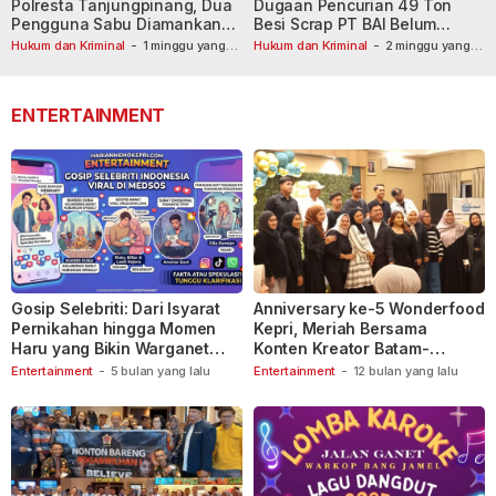
Polresta Tanjungpinang, Dua
Dugaan Pencurian 49 Ton
Pengguna Sabu Diamankan
Besi Scrap PT BAI Belum
Usai Dilaporkan ke Call Center
Tetapkan Tersangka
Hukum dan Kriminal
-
1 minggu yang
Hukum dan Kriminal
-
2 minggu yang
lalu
110
lalu
ENTERTAINMENT
Gosip Selebriti: Dari Isyarat
Anniversary ke-5 Wonderfood
Pernikahan hingga Momen
Kepri, Meriah Bersama
Haru yang Bikin Warganet
Konten Kreator Batam-
Berspekulasi
Tanjungpinang
Entertainment
-
5 bulan yang lalu
Entertainment
-
12 bulan yang lalu