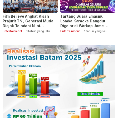
Film Believe Angkat Kisah
Tantang Suara Emasmu!
Prajurit TNI, Generasi Muda
Lomba Karaoke Dangdut
Diajak Teladani Nilai
Digelar di Warkop Jamel
Keberanian
Ganet
Entertainment
-
1 tahun yang lalu
Entertainment
-
1 tahun yang lalu