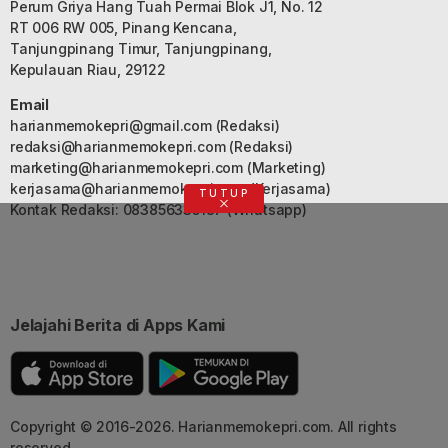
Perum Griya Hang Tuah Permai Blok J1, No. 12
RT 006 RW 005, Pinang Kencana,
Tanjungpinang Timur, Tanjungpinang,
Kepulauan Riau, 29122
Email
harianmemokepri@gmail.com
(Redaksi)
redaksi@harianmemokepri.com
(Redaksi)
marketing@harianmemokepri.com
(Marketing)
kerjasama@harianmemokepri.com
(Kerjasama)
TUTUP
Kontak Redaksi: 083856335187 (Whatsapp)
Jelajahi Berita di Apps Kami
Copyright © 2016-2026. Harianmemokepri.com. All rights
reserved.