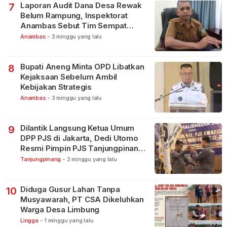
Laporan Audit Dana Desa Rewak
7
Belum Rampung, Inspektorat
Anambas Sebut Tim Sempat
Terbagi Tangani Kasus Lain
Anambas
-
3 minggu yang lalu
Bupati Aneng Minta OPD Libatkan
8
Kejaksaan Sebelum Ambil
Kebijakan Strategis
Anambas
-
3 minggu yang lalu
Dilantik Langsung Ketua Umum
9
DPP PJS di Jakarta, Dedi Utomo
Resmi Pimpin PJS Tanjungpinang-
Bintan
Tanjungpinang
-
2 minggu yang lalu
Diduga Gusur Lahan Tanpa
10
Musyawarah, PT CSA Dikeluhkan
Warga Desa Limbung
Lingga
-
1 minggu yang lalu