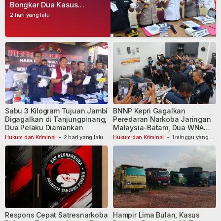
Bongkar Dua Kasus
Narkoba, Empat Tersangka
2 hari yang lalu
Dibekuk
Sabu 3 Kilogram Tujuan Jambi
BNNP Kepri Gagalkan
Digagalkan di Tanjungpinang,
Peredaran Narkoba Jaringan
Dua Pelaku Diamankan
Malaysia-Batam, Dua WNA
Masih Diburu
Hukum dan Kriminal
-
2 hari yang lalu
Hukum dan Kriminal
-
1 minggu yang
lalu
Respons Cepat Satresnarkoba
Hampir Lima Bulan, Kasus