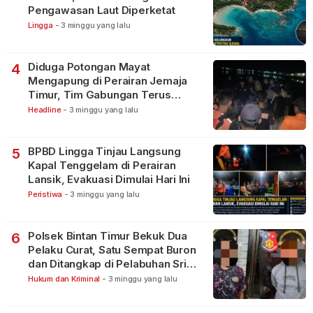
Pengawasan Laut Diperketat
Lingga
-
3 minggu yang lalu
Diduga Potongan Mayat
4
Mengapung di Perairan Jemaja
Timur, Tim Gabungan Terus
Lakukan Pencarian
Headline
-
3 minggu yang lalu
BPBD Lingga Tinjau Langsung
5
Kapal Tenggelam di Perairan
Lansik, Evakuasi Dimulai Hari Ini
Peristiwa
-
3 minggu yang lalu
Polsek Bintan Timur Bekuk Dua
6
Pelaku Curat, Satu Sempat Buron
dan Ditangkap di Pelabuhan Sri
Bintan Pura
Hukum dan Kriminal
-
3 minggu yang lalu