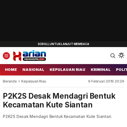
HOME
NASIONAL
KEPULAUAN RIAU
KRIMINAL
POLI
Beranda
Kepulauan Riau
9 Februari 2019 20:29
P2K2S Desak Mendagri Bentuk
Kecamatan Kute Siantan
P2K2S Desak Mendagri Bentuk Kecamatan Kute Siantan