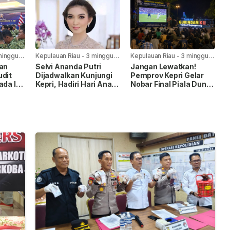
minggu
Kepulauan Riau
-
3 minggu
Kepulauan Riau
-
3 minggu
yang lalu
yang lalu
kan
Selvi Ananda Putri
Jangan Lewatkan!
udit
Dijadwalkan Kunjungi
Pemprov Kepri Gelar
ada I,
Kepri, Hadiri Hari Anak
Nobar Final Piala Dunia
Nasional 2026
FIFA 2026 di Taman
pingan
Gurindam