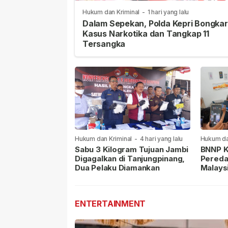
Hukum dan Kriminal
-
1 hari yang lalu
Dalam Sepekan, Polda Kepri Bongkar
Kasus Narkotika dan Tangkap 11
Tersangka
Hukum dan Kriminal
-
4 hari yang lalu
Hukum da
lalu
Sabu 3 Kilogram Tujuan Jambi
BNNP K
Digagalkan di Tanjungpinang,
Pereda
Dua Pelaku Diamankan
Malays
Masih 
ENTERTAINMENT