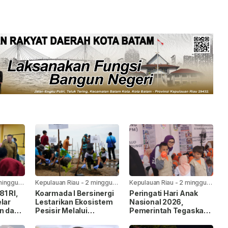
minggu
Kepulauan Riau
-
2 minggu
Kepulauan Riau
-
2 minggu
yang lalu
yang lalu
1 RI,
Koarmada I Bersinergi
Peringati Hari Anak
lar
Lestarikan Ekosistem
Nasional 2026,
n dan
Pesisir Melalui
Pemerintah Tegaskan
Penanaman Mangrove
Komitmen Penuhi Hak
Anak