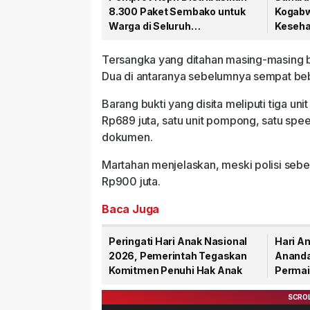
8.300 Paket Sembako untuk
Kogabwi
Warga di Seluruh
Kesehat
Kabupaten/Kota
Tanjun
Tersangka yang ditahan masing-masing be
Dua di antaranya sebelumnya sempat beb
Barang bukti yang disita meliputi tiga un
Rp689 juta, satu unit pompong, satu spee
dokumen.
Martahan menjelaskan, meski polisi sebe
Rp900 juta.
Baca Juga
Peringati Hari Anak Nasional
Hari An
2026, Pemerintah Tegaskan
Ananda
Komitmen Penuhi Hak Anak
Permai
Anak