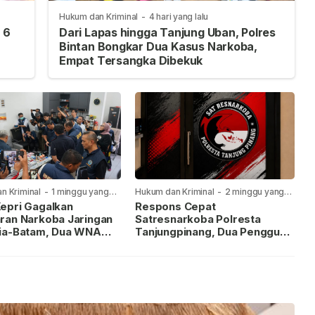
Hukum dan Kriminal
-
4 hari yang lalu
 6
Dari Lapas hingga Tanjung Uban, Polres
Bintan Bongkar Dua Kasus Narkoba,
Empat Tersangka Dibekuk
n Kriminal
-
1 minggu yang
Hukum dan Kriminal
-
2 minggu yang
lalu
epri Gagalkan
Respons Cepat
ran Narkoba Jaringan
Satresnarkoba Polresta
ia-Batam, Dua WNA
Tanjungpinang, Dua Pengguna
Diburu
Sabu Diamankan Usai
Dilaporkan ke Call Center 110