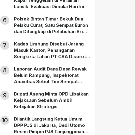
Kapal Tenggelam di Perairan
Lansik, Evakuasi Dimulai Hari Ini
Polsek Bintan Timur Bekuk Dua
6
Pelaku Curat, Satu Sempat Buron
dan Ditangkap di Pelabuhan Sri
Bintan Pura
Kades Limbung Disebut Jarang
7
Masuk Kantor, Penanganan
Sengketa Lahan PT CSA Disorot
Warga
Laporan Audit Dana Desa Rewak
8
Belum Rampung, Inspektorat
Anambas Sebut Tim Sempat
Terbagi Tangani Kasus Lain
Bupati Aneng Minta OPD Libatkan
9
Kejaksaan Sebelum Ambil
Kebijakan Strategis
Dilantik Langsung Ketua Umum
10
DPP PJS di Jakarta, Dedi Utomo
Resmi Pimpin PJS Tanjungpinang-