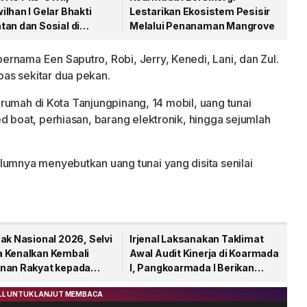
lhan I Gelar Bhakti
Lestarikan Ekosistem Pesisir
an dan Sosial di
Melalui Penanaman Mangrove
gpinang
rnama Een Saputro, Robi, Jerry, Kenedi, Lani, dan Zul.
as sekitar dua pekan.
it rumah di Kota Tanjungpinang, 14 mobil, uang tunai
d boat, perhiasan, barang elektronik, hingga sejumlah
lumnya menyebutkan uang tunai yang disita senilai
ak Nasional 2026, Selvi
Irjenal Laksanakan Taklimat
 Kenalkan Kembali
Awal Audit Kinerja di Koarmada
nan Rakyat kepada
I, Pangkoarmada I Berikan
Pendampingan