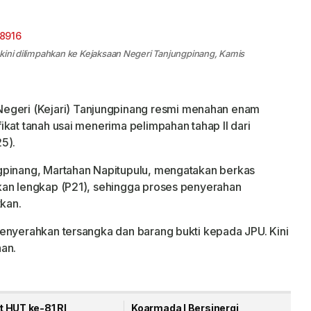
kini dilimpahkan ke Kejaksaan Negeri Tanjungpinang, Kamis
egeri (Kejari) Tanjungpinang resmi menahan enam
kat tanah usai menerima pelimpahan tahap II dari
5).
gpinang, Martahan Napitupulu, mengatakan berkas
kan lengkap (P21), sehingga proses penyerahan
tkan.
enyerahkan tersangka dan barang bukti kepada JPU. Kini
han.
 HUT ke-81 RI,
Koarmada I Bersinergi