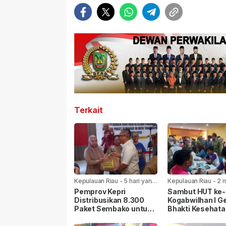
Terkait
Kepulauan Riau
-
5 hari yang
Kepulauan Riau
-
2 
lalu
yang lalu
Pemprov Kepri
Sambut HUT ke-8
Distribusikan 8.300
Kogabwilhan I Ge
Paket Sembako untuk
Bhakti Kesehata
Warga di Seluruh
Sosial di
Kabupaten/Kota
Tanjungpinang