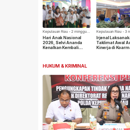
Kepulauan Riau
-
2 minggu
Kepulauan Riau
-
3 
yang lalu
yang lalu
Hari Anak Nasional
Irjenal Laksana
2026, Selvi Ananda
Taklimat Awal A
Kenalkan Kembali
Kinerja di Koarm
Permainan Rakyat
Pangkoarmada I
kepada Anak
Berikan Pendam
HUKUM & KRIMINAL