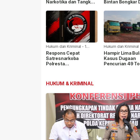
Narkotika dan Tangkap
Bintan Bongkar 
11 Tersangka
Kasus Narkoba,
Tersangka Dibe
Hukum dan Kriminal
-
1
Hukum dan Kriminal
minggu yang lalu
minggu yang lalu
Respons Cepat
Hampir Lima Bul
Satresnarkoba
Kasus Dugaan
Polresta
Pencurian 49 To
Tanjungpinang, Dua
Scrap PT BAI B
Pengguna Sabu
Tetapkan Tersa
Diamankan Usai
HUKUM & KRIMINAL
Dilaporkan ke Call
Center 110