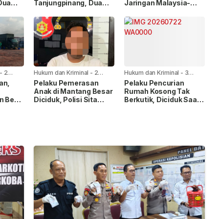
Dua
Tanjungpinang, Dua
Jaringan Malaysia-
 Empat
Pelaku Diamankan
Batam, Dua WNA
kuk
Masih Diburu
-
2
Hukum dan Kriminal
-
2
Hukum dan Kriminal
-
3
minggu yang lalu
minggu yang lalu
an,
Pelaku Pemerasan
Pelaku Pencurian
Anak di Mantang Besar
Rumah Kosong Tak
n Besi
Diciduk, Polisi Sita
Berkutik, Diciduk Saat
elum
Sejumlah Barang Bukti
Kembali Beraksi
ngka