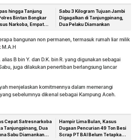
apas hingga Tanjung
Sabu 3 Kilogram Tujuan Jambi
Polres Bintan Bongkar
Digagalkan di Tanjungpinang,
sus Narkoba, Empat
Dua Pelaku Diamankan
gka Dibekuk
erapa bangunan non permanen, termasuk rumah liar milik
ik M.A.H
 alias B bin Y. dan D.K. bin R. yang digunakan sebagai
Sabu, juga dilakukan penertiban berlangsung lancar
mansyah menjelaskan komitmennya dalam memerangi
 yang sebelumnya dikenal sebagai Kampung Aceh.
s Cepat Satresnarkoba
Hampir Lima Bulan, Kasus
ta Tanjungpinang, Dua
Dugaan Pencurian 49 Ton Besi
na Sabu Diamankan
Scrap PT BAI Belum Tetapkan