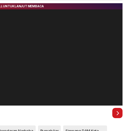
laporkan ke Call Center
Tersangka
Peredaran Narkoba
Rumah liar
Simpang DAM Kota Batam