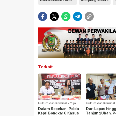
Terkait
Hukum dan Kriminal
-
11 jam
Hukum dan Kriminal
yang lalu
yang lalu
Dalam Sepekan, Polda
Dari Lapas hing
Kepri Bongkar 6 Kasus
Tanjung Uban, P