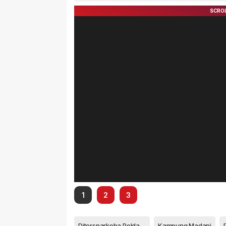
Masih Diburu
Usai Di
110
1
2
3
Ditersnarkoba Polda Kepri
Kampung Madani