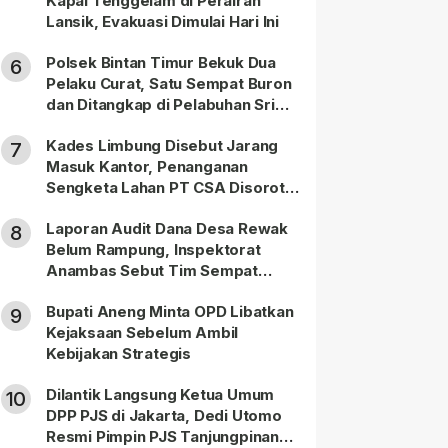
Kapal Tenggelam di Perairan
Lansik, Evakuasi Dimulai Hari Ini
Polsek Bintan Timur Bekuk Dua
6
Pelaku Curat, Satu Sempat Buron
dan Ditangkap di Pelabuhan Sri
Bintan Pura
Kades Limbung Disebut Jarang
7
Masuk Kantor, Penanganan
Sengketa Lahan PT CSA Disorot
Warga
Laporan Audit Dana Desa Rewak
8
Belum Rampung, Inspektorat
Anambas Sebut Tim Sempat
Terbagi Tangani Kasus Lain
Bupati Aneng Minta OPD Libatkan
9
Kejaksaan Sebelum Ambil
Kebijakan Strategis
Dilantik Langsung Ketua Umum
10
DPP PJS di Jakarta, Dedi Utomo
Resmi Pimpin PJS Tanjungpinang-