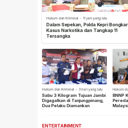
Hukum dan Kriminal
-
11 jam yang lalu
Dalam Sepekan, Polda Kepri Bongkar
Kasus Narkotika dan Tangkap 11
Tersangka
Hukum dan Kriminal
-
3 hari yang lalu
Hukum da
lalu
Sabu 3 Kilogram Tujuan Jambi
BNNP K
Digagalkan di Tanjungpinang,
Pereda
Dua Pelaku Diamankan
Malays
Masih 
ENTERTAINMENT