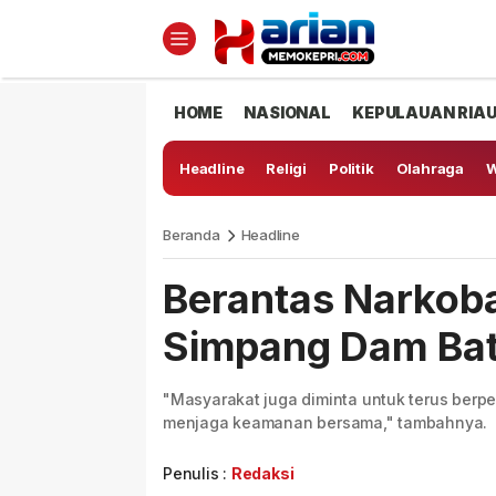
HOME
NASIONAL
KEPULAUAN RIA
Headline
Religi
Politik
Olahraga
W
Beranda
Headline
Berantas Narkob
Simpang Dam Ba
"Masyarakat juga diminta untuk terus berp
menjaga keamanan bersama," tambahnya.
Penulis :
Redaksi