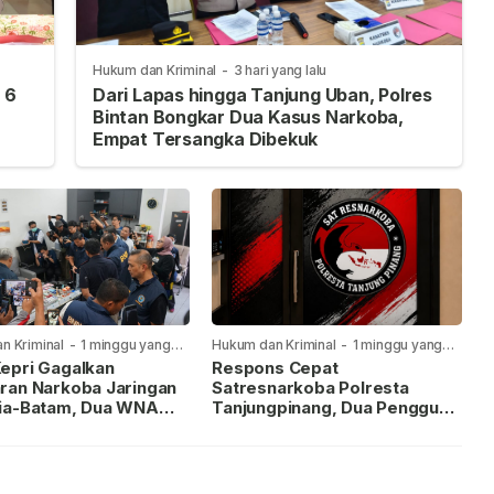
Hukum dan Kriminal
-
3 hari yang lalu
 6
Dari Lapas hingga Tanjung Uban, Polres
Bintan Bongkar Dua Kasus Narkoba,
Empat Tersangka Dibekuk
n Kriminal
-
1 minggu yang
Hukum dan Kriminal
-
1 minggu yang
lalu
epri Gagalkan
Respons Cepat
ran Narkoba Jaringan
Satresnarkoba Polresta
ia-Batam, Dua WNA
Tanjungpinang, Dua Pengguna
Diburu
Sabu Diamankan Usai
Dilaporkan ke Call Center 110