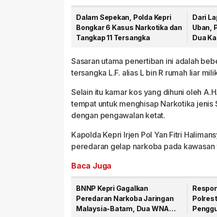
Dalam Sepekan, Polda Kepri
Dari L
Bongkar 6 Kasus Narkotika dan
Uban, 
Tangkap 11 Tersangka
Dua Ka
Tersan
Sasaran utama penertiban ini adalah beb
tersangka L.F. alias L bin R rumah liar mil
Selain itu kamar kos yang dihuni oleh A.H.
tempat untuk menghisap Narkotika jenis 
dengan pengawalan ketat.
Kapolda Kepri Irjen Pol Yan Fitri Hali
peredaran gelap narkoba pada kawasan
Baca Juga
BNNP Kepri Gagalkan
Respon
Peredaran Narkoba Jaringan
Polres
Malaysia-Batam, Dua WNA
Penggu