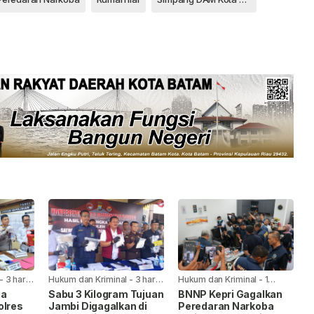
-
3 hari
Hukum dan Kriminal
-
3 hari
Hukum dan Kriminal
-
1
yang lalu
minggu yang lalu
ga
Sabu 3 Kilogram Tujuan
BNNP Kepri Gagalkan
olres
Jambi Digagalkan di
Peredaran Narkoba