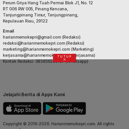
Perum Griya Hang Tuah Permai Blok J1, No. 12
RT 006 RW 005, Pinang Kencana,
Tanjungpinang Timur, Tanjungpinang,
Kepulauan Riau, 29122
Email
harianmemokepri@gmail.com
(Redaksi)
redaksi@harianmemokepri.com
(Redaksi)
marketing@harianmemokepri.com
(Marketing)
kerjasama@harianmemokepri.com
(Kerjasama)
TUTUP
Kontak Redaksi: 083856335187 (Whatsapp)
Jelajahi Berita di Apps Kami
Copyright © 2016-2026. Harianmemokepri.com. All rights