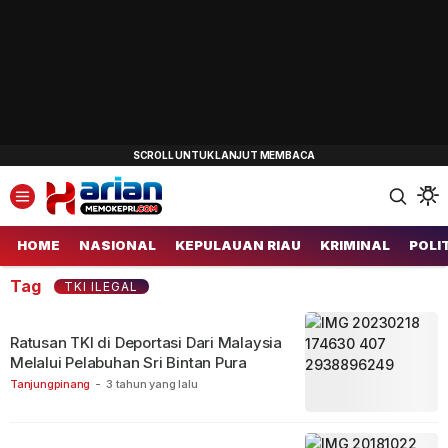
Harianmemokepri.com
Informasi Berita Terkini dan Terbaru Hari Ini
HOME
NASIONAL
KEPULAUAN RIAU
KRIMINAL
POLI
Tag
TKI ILEGAL
Ratusan TKI di Deportasi Dari Malaysia
Melalui Pelabuhan Sri Bintan Pura
Tanjungpinang
-
3 tahun yang lalu