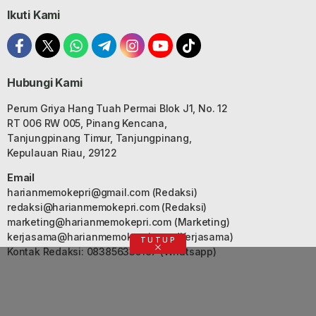
Ikuti Kami
Hubungi Kami
Perum Griya Hang Tuah Permai Blok J1, No. 12
RT 006 RW 005, Pinang Kencana,
Tanjungpinang Timur, Tanjungpinang,
Kepulauan Riau, 29122
Email
harianmemokepri@gmail.com
(Redaksi)
redaksi@harianmemokepri.com
(Redaksi)
marketing@harianmemokepri.com
(Marketing)
kerjasama@harianmemokepri.com
(Kerjasama)
TUTUP
Kontak Redaksi: 083856335187 (Whatsapp)