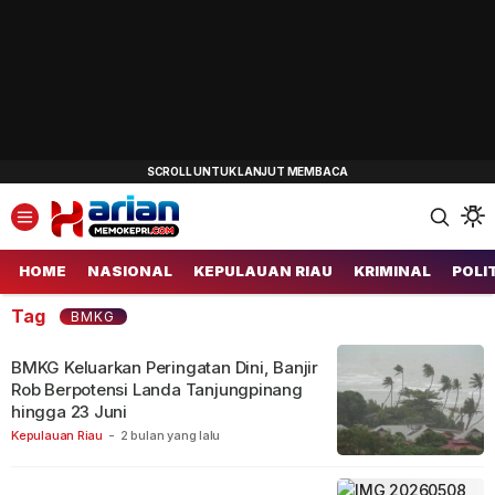
Harianmemokepri.com
Informasi Berita Terkini dan Terbaru Hari Ini
HOME
NASIONAL
KEPULAUAN RIAU
KRIMINAL
POLI
Tag
BMKG
BMKG Keluarkan Peringatan Dini, Banjir
Rob Berpotensi Landa Tanjungpinang
hingga 23 Juni
Kepulauan Riau
-
2 bulan yang lalu