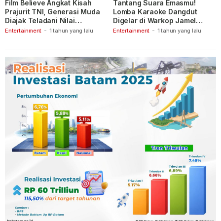
Film Believe Angkat Kisah
Tantang Suara Emasmu!
Prajurit TNI, Generasi Muda
Lomba Karaoke Dangdut
Diajak Teladani Nilai
Digelar di Warkop Jamel
Keberanian
Ganet
Entertainment
-
1 tahun yang lalu
Entertainment
-
1 tahun yang lalu