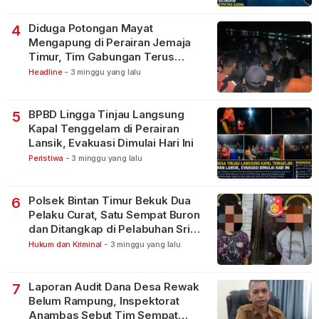
Diduga Potongan Mayat
4
Mengapung di Perairan Jemaja
Timur, Tim Gabungan Terus
Lakukan Pencarian
Headline
-
3 minggu yang lalu
BPBD Lingga Tinjau Langsung
5
Kapal Tenggelam di Perairan
Lansik, Evakuasi Dimulai Hari Ini
Peristiwa
-
3 minggu yang lalu
Polsek Bintan Timur Bekuk Dua
6
Pelaku Curat, Satu Sempat Buron
dan Ditangkap di Pelabuhan Sri
Bintan Pura
Hukum dan Kriminal
-
3 minggu yang lalu
Laporan Audit Dana Desa Rewak
7
Belum Rampung, Inspektorat
Anambas Sebut Tim Sempat