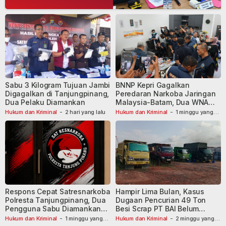
Sabu 3 Kilogram Tujuan Jambi
BNNP Kepri Gagalkan
Digagalkan di Tanjungpinang,
Peredaran Narkoba Jaringan
Dua Pelaku Diamankan
Malaysia-Batam, Dua WNA
Masih Diburu
Hukum dan Kriminal
-
2 hari yang lalu
Hukum dan Kriminal
-
1 minggu yang
lalu
Respons Cepat Satresnarkoba
Hampir Lima Bulan, Kasus
Polresta Tanjungpinang, Dua
Dugaan Pencurian 49 Ton
Pengguna Sabu Diamankan
Besi Scrap PT BAI Belum
Usai Dilaporkan ke Call Center
Tetapkan Tersangka
Hukum dan Kriminal
-
1 minggu yang
Hukum dan Kriminal
-
2 minggu yang
lalu
110
lalu