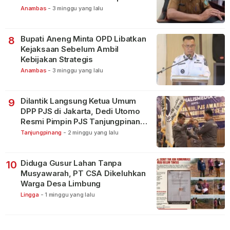
Terbagi Tangani Kasus Lain
Anambas
-
3 minggu yang lalu
Bupati Aneng Minta OPD Libatkan
8
Kejaksaan Sebelum Ambil
Kebijakan Strategis
Anambas
-
3 minggu yang lalu
Dilantik Langsung Ketua Umum
9
DPP PJS di Jakarta, Dedi Utomo
Resmi Pimpin PJS Tanjungpinang-
Bintan
Tanjungpinang
-
2 minggu yang lalu
Diduga Gusur Lahan Tanpa
10
Musyawarah, PT CSA Dikeluhkan
Warga Desa Limbung
Lingga
-
1 minggu yang lalu