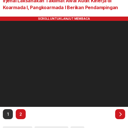
Irjenal Laksanakan Taklimat Awal Audit Kinerja di
Koarmada I, Pangkoarmada I Berikan Pendampingan
1
2