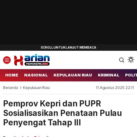
HOME
NASIONAL
KEPULAUAN RIAU
KRIMINAL
POLI
Beranda
Kepulauan Riau
11 Agustus 2025 22:11
Pemprov Kepri dan PUPR
Sosialisasikan Penataan Pulau
Penyengat Tahap III