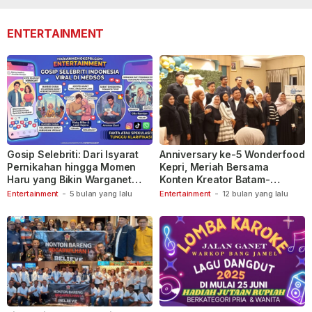
ENTERTAINMENT
Gosip Selebriti: Dari Isyarat
Anniversary ke-5 Wonderfood
Pernikahan hingga Momen
Kepri, Meriah Bersama
Haru yang Bikin Warganet
Konten Kreator Batam-
Berspekulasi
Tanjungpinang
Entertainment
-
5 bulan yang lalu
Entertainment
-
12 bulan yang lalu